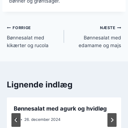
bønner og grøntsager.
Indlægsnavigation
FORRIGE
NÆSTE
Bønnesalat med
Bønnesalat med
kikærter og rucola
edamame og majs
Lignende indlæg
Bønnesalat med agurk og hvidløg
Af
26. december 2024