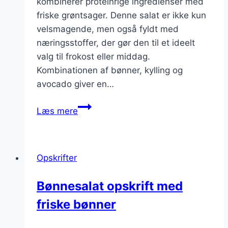
kombinerer proteinrige ingredienser med
friske grøntsager. Denne salat er ikke kun
velsmagende, men også fyldt med
næringsstoffer, der gør den til et ideelt
valg til frokost eller middag.
Kombinationen af bønner, kylling og
avocado giver en…
Bønnesalat
Læs mere
med
kylling
og
Opskrifter
avocado
Bønnesalat opskrift med
friske bønner