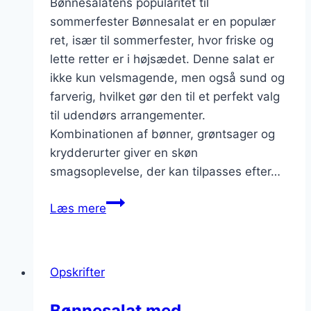
Bønnesalatens popularitet til
sommerfester Bønnesalat er en populær
ret, især til sommerfester, hvor friske og
lette retter er i højsædet. Denne salat er
ikke kun velsmagende, men også sund og
farverig, hvilket gør den til et perfekt valg
til udendørs arrangementer.
Kombinationen af bønner, grøntsager og
krydderurter giver en skøn
smagsoplevelse, der kan tilpasses efter…
Bønnesalat
Læs mere
til
sommerfest
med
Opskrifter
blomkål
Bønnesalat med