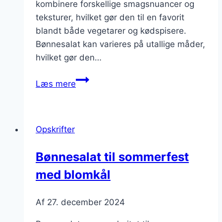
kombinere forskellige smagsnuancer og
teksturer, hvilket gør den til en favorit
blandt både vegetarer og kødspisere.
Bønnesalat kan varieres på utallige måder,
hvilket gør den…
Bønnesalat
Læs mere
med
løg
og
Opskrifter
oliven
Bønnesalat til sommerfest
med blomkål
Af
27. december 2024