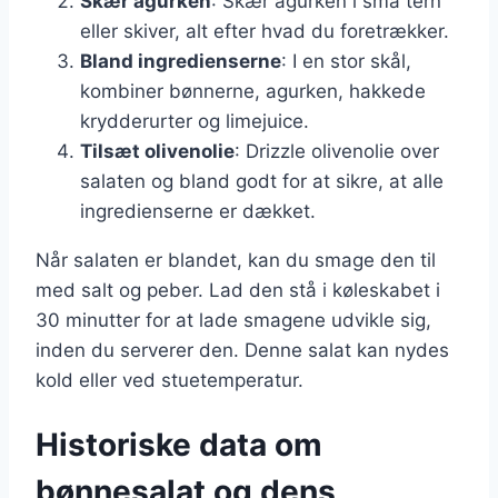
Skær agurken
: Skær agurken i små tern
eller skiver, alt efter hvad du foretrækker.
Bland ingredienserne
: I en stor skål,
kombiner bønnerne, agurken, hakkede
krydderurter og limejuice.
Tilsæt olivenolie
: Drizzle olivenolie over
salaten og bland godt for at sikre, at alle
ingredienserne er dækket.
Når salaten er blandet, kan du smage den til
med salt og peber. Lad den stå i køleskabet i
30 minutter for at lade smagene udvikle sig,
inden du serverer den. Denne salat kan nydes
kold eller ved stuetemperatur.
Historiske data om
bønnesalat og dens