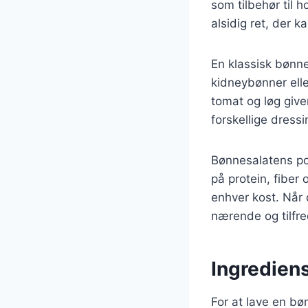
som tilbehør til h
alsidig ret, der 
En klassisk bønn
kidneybønner ell
tomat og løg give
forskellige dress
Bønnesalatens po
på protein, fiber 
enhver kost. Når 
nærende og tilfre
Ingrediens
For at lave en bø