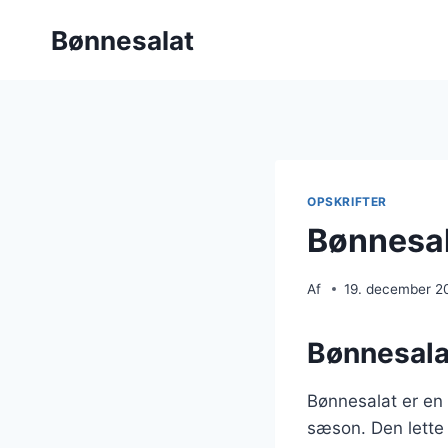
Fortsæt
Bønnesalat
til
indhold
OPSKRIFTER
Bønnesal
Af
19. december 2
Bønnesala
Bønnesalat er en 
sæson. Den lette o