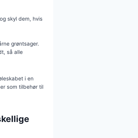
 og skyl dem, hvis
årne grøntsager.
t, så alle
øleskabet i en
r som tilbehør til
skellige