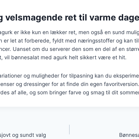
g velsmagende ret til varme dag
gurk er ikke kun en lækker ret, men også en sund mulig
r let at forberede, fyldt med næringsstoffer og kan ti
cer. Uanset om du serverer den som en del af en størr
t, vil bønnesalat med agurk helt sikkert være et hit.
iationer og muligheder for tilpasning kan du eksperim
dienser og dressinger for at finde din egen favoritversion
ydes af alle, og som bringer farve og smag til dit somme
gation
sjovt og sundt valg
Bønnesa