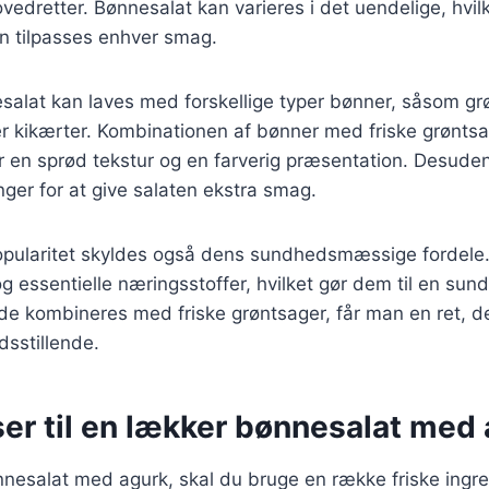
ovedretter. Bønnesalat kan varieres i det uendelige, hvilk
kan tilpasses enhver smag.
esalat kan laves med forskellige typer bønner, såsom g
er kikærter. Kombinationen af bønner med friske grønts
r en sprød tekstur og en farverig præsentation. Desuden
inger for at give salaten ekstra smag.
pularitet skyldes også dens sundhedsmæssige fordele. 
og essentielle næringsstoffer, hvilket gør dem til en sund t
de kombineres med friske grøntsager, får man en ret, d
dsstillende.
er til en lækker bønnesalat med
nnesalat med agurk, skal du bruge en række friske ingre