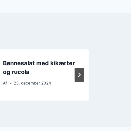
Bønnesalat med kikærter
Bønnes
og rucola
og æg
Af
23. december 2024
Af
7. d