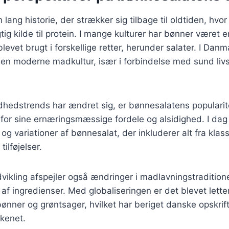
lang historie, der strækker sig tilbage til oldtiden, hvo
ig kilde til protein. I mange kulturer har bønner været en
levet brugt i forskellige retter, herunder salater. I Dan
den moderne madkultur, især i forbindelse med sund livs
dhedstrends har ændret sig, er bønnesalatens popularit
for sine ernæringsmæssige fordele og alsidighed. I dag
r og variationer af bønnesalat, der inkluderer alt fra kla
tilføjelser.
ikling afspejler også ændringer i madlavningstradition
af ingredienser. Med globaliseringen er det blevet letter
 bønner og grøntsager, hvilket har beriget danske opskrif
økkenet.