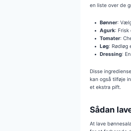
en liste over de 
Bønner
: Væl
Agurk
: Frisk
Tomater
: Ch
Løg
: Rødløg 
Dressing
: En
Disse ingrediense
kan også tilføje i
et ekstra pift.
Sådan lave
At lave bønnesala