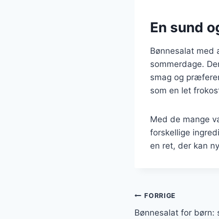
En sund o
Bønnesalat med a
sommerdage. Den e
smag og præferen
som en let frokos
Med de mange var
forskellige ingre
en ret, der kan n
Indlægsnavi
FORRIGE
Bønnesalat for børn: 