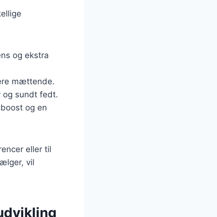
ellige
ens og ekstra
 mere mættende.
r og sundt fedt.
nboost og en
ncer eller til
ælger, vil
udvikling