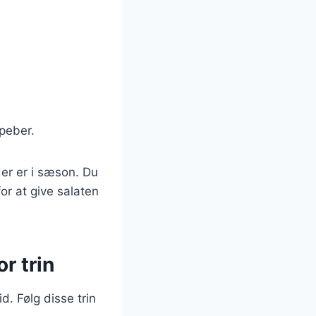
 peber.
der er i sæson. Du
for at give salaten
r trin
d. Følg disse trin