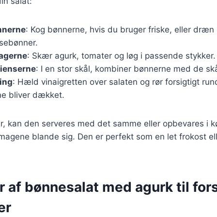
in salat:
nnerne
: Kog bønnerne, hvis du bruger friske, eller dræn
sebønner.
agerne
: Skær agurk, tomater og løg i passende stykker.
dienserne
: I en stor skål, kombiner bønnerne med de sk
ing
: Hæld vinaigretten over salaten og rør forsigtigt rund
ne bliver dækket.
ar, kan den serveres med det samme eller opbevares i k
smagene blande sig. Den er perfekt som en let frokost elle
r af bønnesalat med agurk til for
er