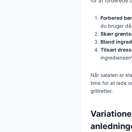
for at forberede d
Forbered bø
du bruger då
Skær grønts
Bland ingre
Tilsæt dress
ingredienser
Når salaten er kl
time for at lade 
grillretter.
Variatione
anledning