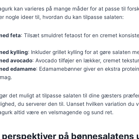
urk kan varieres på mange måder for at passe til forsk
r nogle ideer til, hvordan du kan tilpasse salaten:
med feta
: Tilsæt smuldret fetaost for en cremet konsist
med kylling
: Inkluder grillet kylling for at gøre salaten
med avocado
: Avocado tilføjer en lækker, cremet tekstu
 med edamame
: Edamamebønner giver en ekstra protei
smag.
gør det muligt at tilpasse salaten til dine gæsters præfere
lighed, du serverer den til. Uanset hvilken variation du v
gurk altid være en velsmagende og sund ret.
e perspektiver på bønnesalatens 