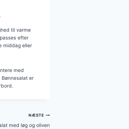
e
hed til varme
lpasses efter
e middag eller
entere med
. Bønnesalat er
rbord.
NÆSTE
lat med løg og oliven