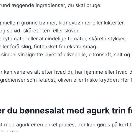
grundlæggende ingredienser, du skal bruge:
g mellem grønne bønner, kidneybønner eller kikærter.
 og sprød, skåret i tern eller skiver.
errytomater eller almindelige tomater, skåret i stykker.
eller forårsløg, finthakket for ekstra smag.
 simpel vinaigrette lavet af olivenolie, citronsaft, salt og
r kan varieres alt efter hvad du har hjemme eller hvad 
ngredienser som fetaost, oliven eller friske krydderurter 
r du bønnesalat med agurk trin fo
t med agurk er en enkel proces, der kan gøres på kort ti