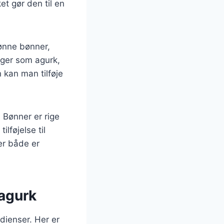
et gør den til en
rønne bønner,
ager som agurk,
 kan man tilføje
Bønner er rige
ilføjelse til
er både er
 agurk
dienser. Her er