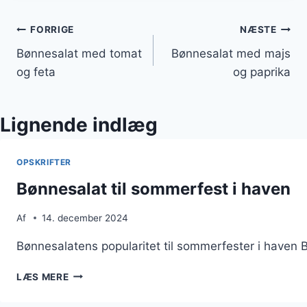
Indlægsnavigation
FORRIGE
NÆSTE
Bønnesalat med tomat
Bønnesalat med majs
og feta
og paprika
Lignende indlæg
OPSKRIFTER
Bønnesalat til sommerfest i haven
Af
14. december 2024
Bønnesalatens popularitet til sommerfester i haven Bø
BØNNESALAT
LÆS MERE
TIL
SOMMERFEST