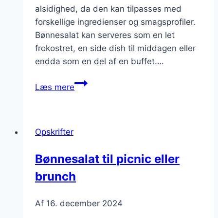
alsidighed, da den kan tilpasses med
forskellige ingredienser og smagsprofiler.
Bønnesalat kan serveres som en let
frokostret, en side dish til middagen eller
endda som en del af en buffet….
Bønnesalat
Læs mere
med
daddel
og
Opskrifter
krydderurter
Bønnesalat til picnic eller
brunch
Af
16. december 2024