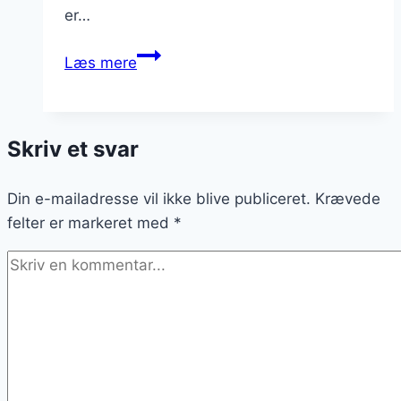
er…
Bønnesalat
Læs mere
med
agurk
og
Skriv et svar
hvidløg
Din e-mailadresse vil ikke blive publiceret.
Krævede
felter er markeret med
*