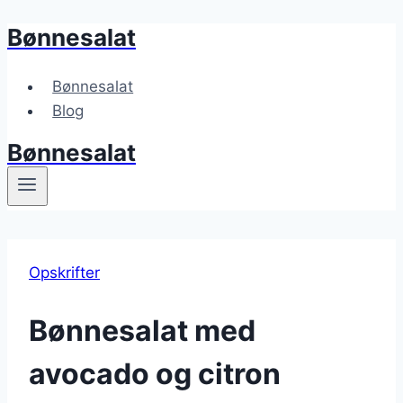
Bønnesalat
Fortsæt
til
indhold
Bønnesalat
Blog
Bønnesalat
Opskrifter
Bønnesalat med
avocado og citron