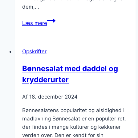
dem,…
Bønnesalat
Læs mere
med
svampe
og
Opskrifter
sød
kartoffel
Bønnesalat med daddel og
krydderurter
Af
18. december 2024
Bønnesalatens popularitet og alsidighed i
madlavning Bønnesalat er en populær ret,
der findes i mange kulturer og køkkener
verden over. Den er kendt for sin