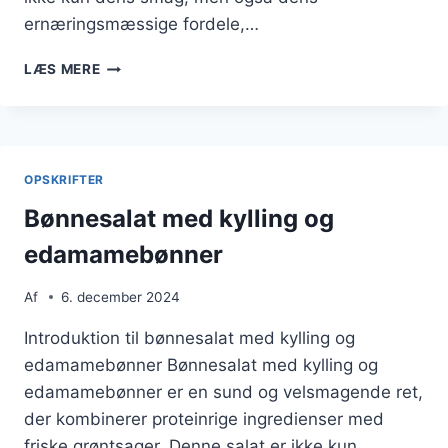
ernæringsmæssige fordele,…
BØNNESALAT
LÆS MERE
MED
KIKÆRTER
TIL
BRUNCH
OPSKRIFTER
Bønnesalat med kylling og
edamamebønner
Af
6. december 2024
Introduktion til bønnesalat med kylling og
edamamebønner Bønnesalat med kylling og
edamamebønner er en sund og velsmagende ret,
der kombinerer proteinrige ingredienser med
friske grøntsager. Denne salat er ikke kun