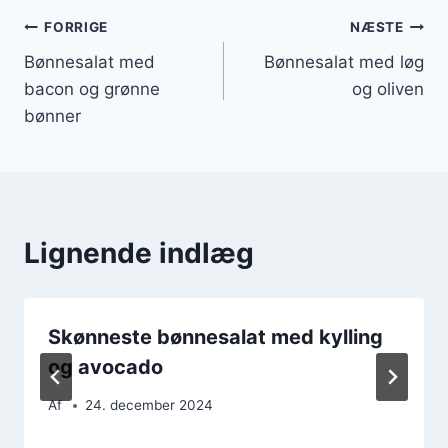
Indlægsnavigation
FORRIGE
NÆSTE
Bønnesalat med
Bønnesalat med løg
bacon og grønne
og oliven
bønner
Lignende indlæg
Skønneste bønnesalat med kylling
og avocado
Af
24. december 2024