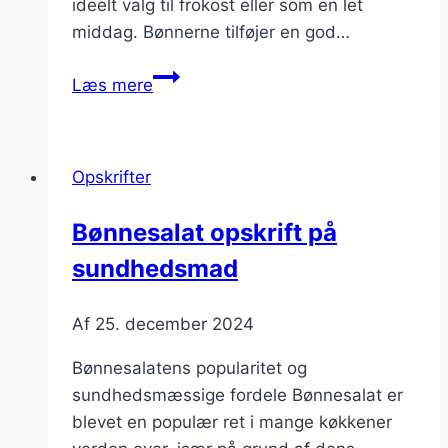
ideelt valg til frokost eller som en let
middag. Bønnerne tilføjer en god…
Bønnesalat
Læs mere
med
tun
og
Opskrifter
citron
Bønnesalat opskrift på
sundhedsmad
Af
25. december 2024
Bønnesalatens popularitet og
sundhedsmæssige fordele Bønnesalat er
blevet en populær ret i mange køkkener