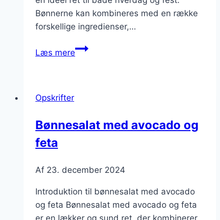
Bønnerne kan kombineres med en række
forskellige ingredienser,…
Bønnesalat
Læs mere
med
rødbeder
og
Opskrifter
persille
Bønnesalat med avocado og
feta
Af
23. december 2024
Introduktion til bønnesalat med avocado
og feta Bønnesalat med avocado og feta
er en lækker og sund ret, der kombinerer