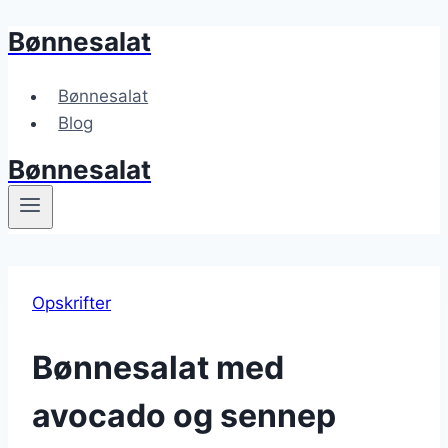
Bønnesalat
Fortsæt
til
indhold
Bønnesalat
Blog
Bønnesalat
Opskrifter
Bønnesalat med
avocado og sennep