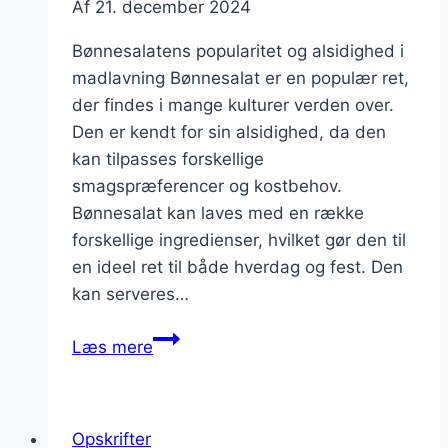
Af
21. december 2024
Bønnesalatens popularitet og alsidighed i
madlavning Bønnesalat er en populær ret,
der findes i mange kulturer verden over.
Den er kendt for sin alsidighed, da den
kan tilpasses forskellige
smagspræferencer og kostbehov.
Bønnesalat kan laves med en række
forskellige ingredienser, hvilket gør den til
en ideel ret til både hverdag og fest. Den
kan serveres…
Bønnesalat
Læs mere
med
sød
kartoffel
Opskrifter
og