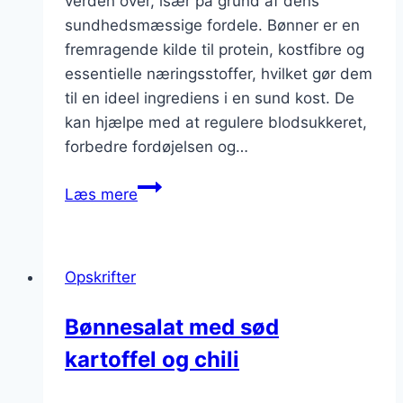
verden over, især på grund af dens
sundhedsmæssige fordele. Bønner er en
fremragende kilde til protein, kostfibre og
essentielle næringsstoffer, hvilket gør dem
til en ideel ingrediens i en sund kost. De
kan hjælpe med at regulere blodsukkeret,
forbedre fordøjelsen og…
Bønnesalat
Læs mere
opskrift
på
sundhedsmad
Opskrifter
Bønnesalat med sød
kartoffel og chili