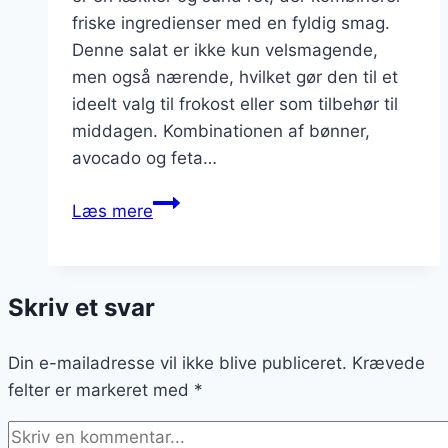
friske ingredienser med en fyldig smag.
Denne salat er ikke kun velsmagende,
men også nærende, hvilket gør den til et
ideelt valg til frokost eller som tilbehør til
middagen. Kombinationen af bønner,
avocado og feta…
Bønnesalat
Læs mere
med
avocado
og
Skriv et svar
feta
Din e-mailadresse vil ikke blive publiceret.
Krævede
felter er markeret med
*