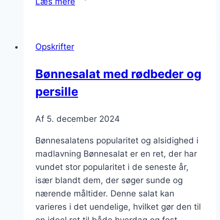
Læs mere
med
ris
og
Opskrifter
grøntsager
Bønnesalat med rødbeder og
persille
Af
5. december 2024
Bønnesalatens popularitet og alsidighed i
madlavning Bønnesalat er en ret, der har
vundet stor popularitet i de seneste år,
især blandt dem, der søger sunde og
nærende måltider. Denne salat kan
varieres i det uendelige, hvilket gør den til
en ideel ret til både hverdag og fest.