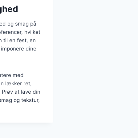
ighed
hed og smag på
ferencer, hvilket
 til en fest, en
t imponere dine
entere med
n lækker ret,
 Prøv at lave din
smag og tekstur,