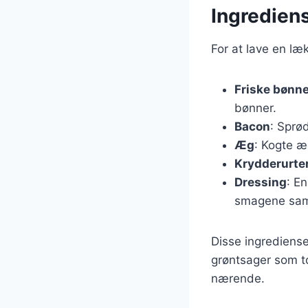
Ingredien
For at lave en l
Friske bønn
bønner.
Bacon
: Sprød
Æg
: Kogte æ
Krydderurte
Dressing
: E
smagene sa
Disse ingrediense
grøntsager som to
nærende.