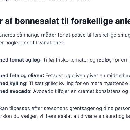
r af bønnesalat til forskellige an
arieres på mange måder for at passe til forskellige sm
r nogle ideer til variationer:
med tomat og løg
: Tilføj friske tomater og rødløg for en f
ed feta og oliven
: Fetaost og oliven giver en middelhav
med kylling
: Tilsæt grillet kylling for en mere mættende 
med avocado
: Avocado tilføjer en cremet konsistens og 
 kan tilpasses efter sæsonens grøntsager og dine person
rsion du vælger, vil bønnesalat altid være en sund og 