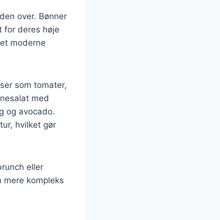
erden over. Bønner
t for deres høje
det moderne
nser som tomater,
ønnesalat med
ng og avocado.
ur, hvilket gør
brunch eller
en mere kompleks