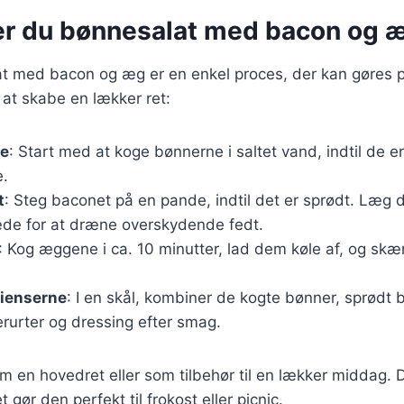
er du bønnesalat med bacon og 
at med bacon og æg er en enkel proces, der kan gøres p
r at skabe en lækker ret:
ne
: Start med at koge bønnerne i saltet vand, indtil de 
e.
t
: Steg baconet på en pande, indtil det er sprødt. Læg d
de for at dræne overskydende fedt.
: Kog æggene i ca. 10 minutter, lad dem køle af, og skæ
dienserne
: I en skål, kombiner de kogte bønner, sprødt
rurter og dressing efter smag.
m en hovedret eller som tilbehør til en lækker middag.
t gør den perfekt til frokost eller picnic.