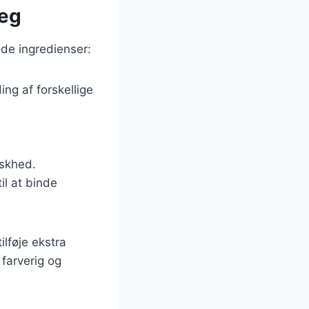
 æg
de ingredienser:
ng af forskellige
riskhed.
il at binde
ilføje ekstra
 farverig og