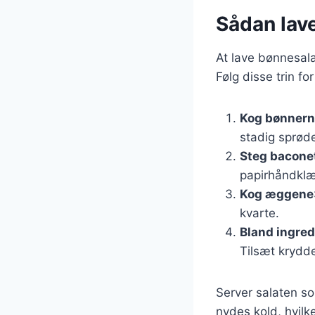
Sådan lav
At lave bønnesal
Følg disse trin fo
Kog bønner
stadig sprød
Steg bacone
papirhåndklæ
Kog æggene
kvarte.
Bland ingre
Tilsæt krydde
Server salaten so
nydes kold, hvilke