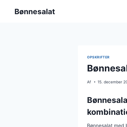
Fortsæt
Bønnesalat
til
indhold
OPSKRIFTER
Bønnesa
Af
15. december 2
Bønnesala
kombinati
Bønnesalat med b