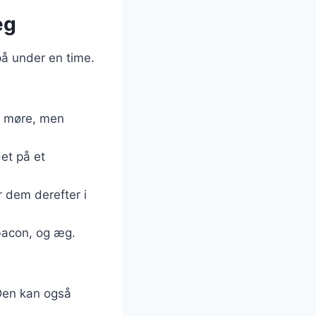
æg
å under en time.
er møre, men
et på et
r dem derefter i
 bacon, og æg.
 Den kan også