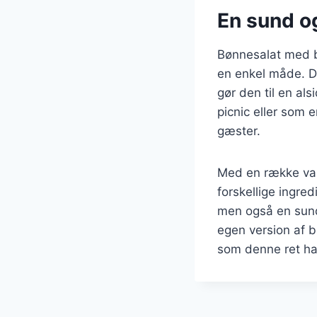
En sund og
Bønnesalat med b
en enkel måde. De
gør den til en als
picnic eller som 
gæster.
Med en række var
forskellige ingre
men også en sund 
egen version af 
som denne ret ha