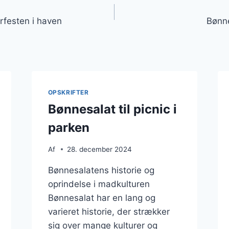
gation
rfesten i haven
Bønne
OPSKRIFTER
Bønnesalat til picnic i
parken
Af
28. december 2024
Bønnesalatens historie og
oprindelse i madkulturen
Bønnesalat har en lang og
varieret historie, der strækker
sig over mange kulturer og