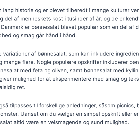
 lang historie og er blevet tilberedt i mange kulturer v
ig del af menneskets kost i tusinder af år, og de er kend
I Danmark er bønnesalat blevet populær som en del af 
dhed og smag går hånd i hånd.
ge variationer af bønnesalat, som kan inkludere ingredie
 og mange flere. Nogle populære opskrifter inkluderer b
nnesalat med feta og oliven, samt bønnesalat med kylli
 giver mulighed for at eksperimentere med smag og tekst
alsidig ret.
så tilpasses til forskellige anledninger, såsom picnics, 
omster. Uanset om du vælger en simpel opskrift eller 
nesalat altid være en velsmagende og sund mulighed.