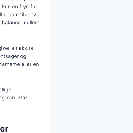
 kun en fryd for
ler som tilbehør
d balance mellem
iver en ekstra
øntsager og
edamame eller en
llige
ng kan løfte
er