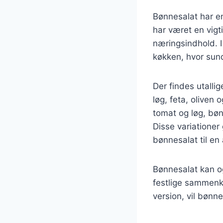
Bønnesalat har en
har været en vigt
næringsindhold. 
køkken, hvor sun
Der findes utalli
løg, feta, oliven
tomat og løg, bø
Disse variationer
bønnesalat til en 
Bønnesalat kan og
festlige sammenk
version, vil bøn