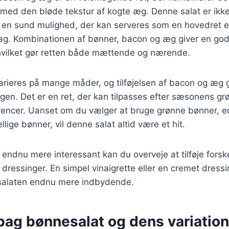
med den bløde tekstur af kogte æg. Denne salat er ikke
en sund mulighed, der kan serveres som en hovedret el
ddag. Kombinationen af bønner, bacon og æg giver en go
 hvilket gør retten både mættende og nærende.
rieres på mange måder, og tilføjelsen af bacon og æg g
gen. Det er en ret, der kan tilpasses efter sæsonens gr
rencer. Uanset om du vælger at bruge grønne bønner, 
llige bønner, vil denne salat altid være et hit.
n endnu mere interessant kan du overveje at tilføje forske
 dressinger. En simpel vinaigrette eller en cremet dressi
salaten endnu mere indbydende.
bag bønnesalat og dens variation