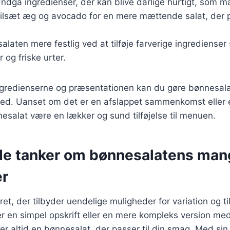
ndgå ingredienser, der kan blive dårlige hurtigt, som 
Tilsæt æg og avocado for en mere mættende salat, der p
salaten mere festlig ved at tilføje farverige ingredienser
 og friske urter.
ngredienserne og præsentationen kan du gøre bønnesalat
ghed. Uanset om det er en afslappet sammenkomst eller 
salat være en lækker og sund tilføjelse til menuen.
de tanker om bønnesalatens man
er
ret, der tilbyder uendelige muligheder for variation og t
r en simpel opskrift eller en mere kompleks version m
der altid en bønnesalat, der passer til din smag. Med si