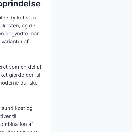
oprindelse
 blev dyrket som
 i kosten, og de
eren begyndte man
 varianter af
eret som en del af
ket gjorde den til
 moderne danske
r sund kost og
ver til
kombination af
em, der ønsker at