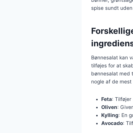
spise sundt ude
Forskellig
ingredien
Bønnesalat kan va
tilføjes for at s
bønnesalat med to
nogle af de mest 
Feta
: Tilføj
Oliven
: Giver
Kylling
: En g
Avocado
: Ti