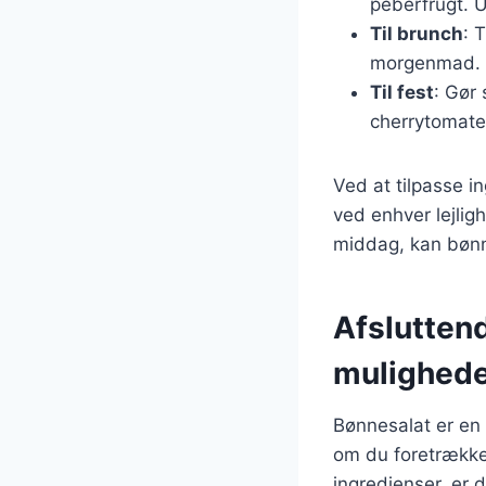
peberfrugt. U
Til brunch
: 
morgenmad.
Til fest
: Gør 
cherrytomater
Ved at tilpasse i
ved enhver lejli
middag, kan bønne
Afslutten
mulighed
Bønnesalat er en 
om du foretrække
ingredienser, er 