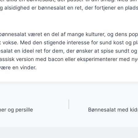
alsidighed er bønnesalat en ret, der fortjener en plad
 bønnesalat været en del af mange kulturer, og dens popu
t vokse. Med den stigende interesse for sund kost og 
salat en ideel ret for dem, der ønsker at spise sundt o
assisk version med bacon eller eksperimenterer med nye 
være en vinder.
gation
r og persille
Bønnesalat med kid