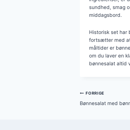
sundhed, smag og 
middagsbord.
Historisk set har
fortsætter med a
måltider er bønne
om du laver en kl
bønnesalat altid 
Indlægsnavi
FORRIGE
Bønnesalat med bønne