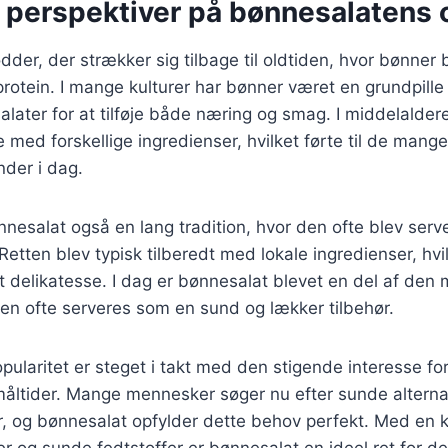
e perspektiver på bønnesalatens 
dder, der strækker sig tilbage til oldtiden, hvor bønner
l protein. I mange kulturer har bønner været en grundpille
 salater for at tilføje både næring og smag. I middelald
 med forskellige ingredienser, hvilket førte til de mange
nder i dag.
nesalat også en lang tradition, hvor den ofte blev serv
 Retten blev typisk tilberedt med lokale ingredienser, hvil
delikatesse. I dag er bønnesalat blevet en del af den
en ofte serveres som en sund og lækker tilbehør.
ularitet er steget i takt med den stigende interesse fo
ltider. Mange mennesker søger nu efter sunde alternati
ter, og bønnesalat opfylder dette behov perfekt. Med en 
r og sunde fedtstoffer er bønnesalat en ideel ret for d