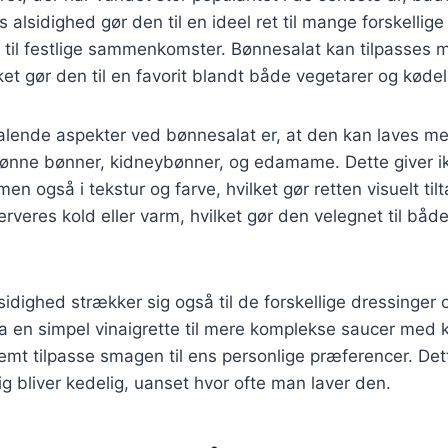
 alsidighed gør den til en ideel ret til mange forskellige
til festlige sammenkomster. Bønnesalat kan tilpasses m
lket gør den til en favorit blandt både vegetarer og køde
talende aspekter ved bønnesalat er, at den kan laves me
ønne bønner, kidneybønner, og edamame. Dette giver i
men også i tekstur og farve, hvilket gør retten visuelt t
rveres kold eller varm, hvilket gør den velegnet til bå
idighed strækker sig også til de forskellige dressinger 
a en simpel vinaigrette til mere komplekse saucer med 
emt tilpasse smagen til ens personlige præferencer. De
drig bliver kedelig, uanset hvor ofte man laver den.