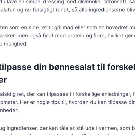
u lave en simpel dressing med olivenolie, citronsaft, s
alaten og rør forsigtigt rundt, så alle ingredienserne bl
en som en side ret til grillmad eller som en hovedret 
 lækker, men også fyldt med protein og fibre, hvilket gør 
de mulighed.
 tilpasse din bønnesalat til forske
er
sidig ret, der kan tilpasses til forskellige anledninger, fr
mster. Her er nogle tips til, hvordan du kan tilpasse din
enheder:
rug ingredienser, der kan tåle at stå ude i varmen, som 