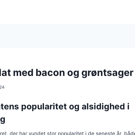
at med bacon og grøntsager
024
ens popularitet og alsidighed i
ng
ret, der har vundet stor popularitet i de seneste år, bå