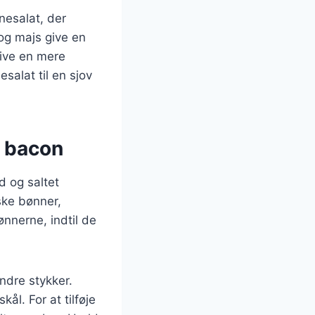
nesalat, der
og majs give en
ive en mere
salat til en sjov
d bacon
d og saltet
iske bønner,
nnerne, indtil de
ndre stykker.
l. For at tilføje