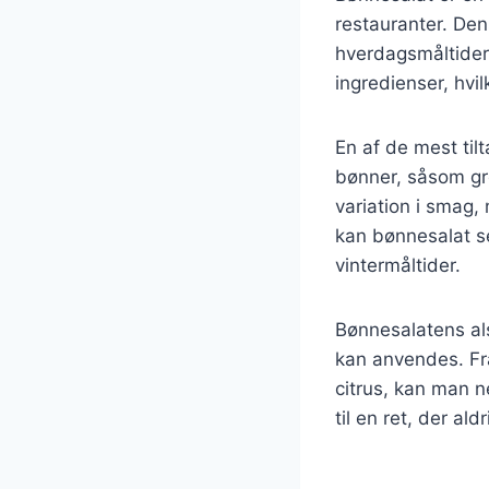
restauranter. Dens
hverdagsmåltider 
ingredienser, hvi
En af de mest til
bønner, såsom gr
variation i smag, 
kan bønnesalat se
vintermåltider.
Bønnesalatens als
kan anvendes. Fr
citrus, kan man n
til en ret, der al