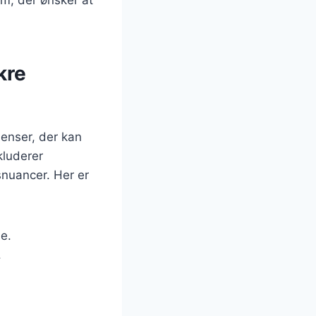
kre
ienser, der kan
kluderer
snuancer. Her er
e.
.