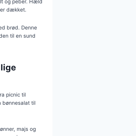
alt og peber. Hæld
iver dækket.
med brød. Denne
den til en sund
llige
a picnic til
 bønnesalat til
bønner, majs og