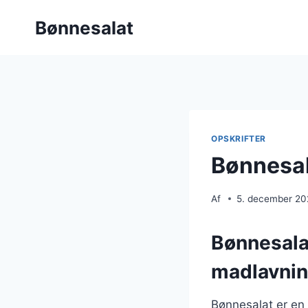
Fortsæt
Bønnesalat
til
indhold
OPSKRIFTER
Bønnesal
Af
5. december 2
Bønnesalat
madlavni
Bønnesalat er en 