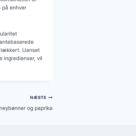
s på enhver
laritet
plantebaserede
g lækkert. Uanset
ingredienser, vil
NÆSTE
neybønner og paprika