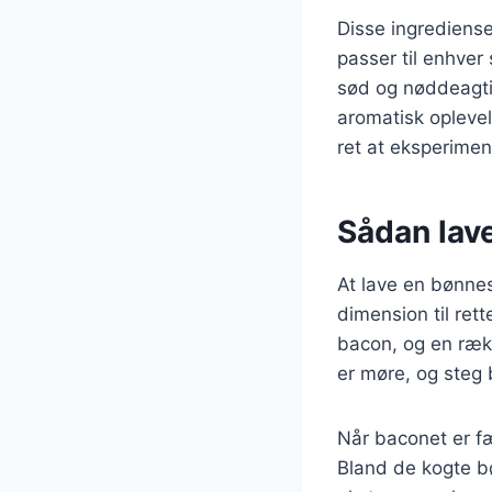
Disse ingrediens
passer til enhve
sød og nøddeagti
aromatisk oplevel
ret at eksperime
Sådan lav
At lave en bønnes
dimension til ret
bacon, og en ræk
er møre, og steg b
Når baconet er fæ
Bland de kogte bø