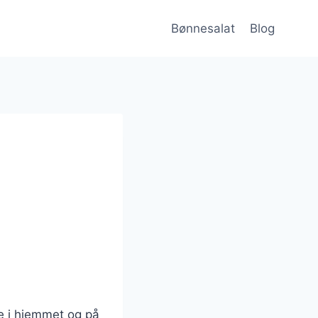
Bønnesalat
Blog
de i hjemmet og på