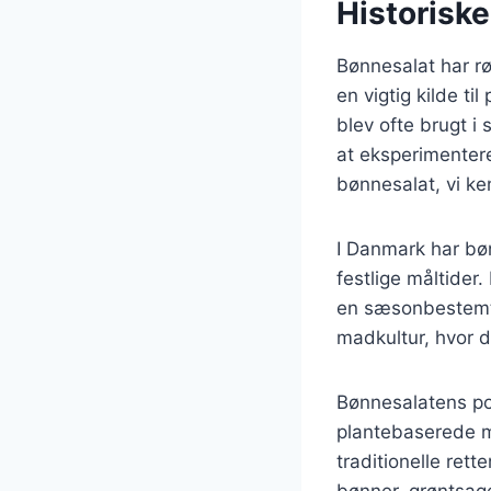
Historisk
Bønnesalat har rø
en vigtig kilde ti
blev ofte brugt i
at eksperimentere
bønnesalat, vi ke
I Danmark har bøn
festlige måltider.
en sæsonbestemt 
madkultur, hvor d
Bønnesalatens pop
plantebaserede må
traditionelle ret
bønner, grøntsage