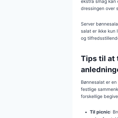
ekstra smag kan d
dressingen over s
Server bønnesalat
salat er ikke kun
og tilfredsstillen
Tips til at
anledning
Bønnesalat er en al
festlige sammenko
forskellige begiv
Til picnic
: B