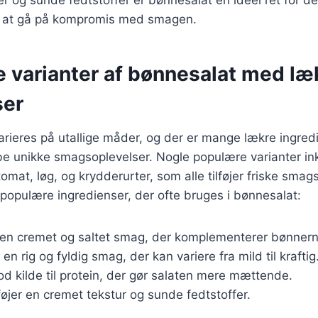
n at gå på kompromis med smagen.
e varianter af bønnesalat med læ
ser
rieres på utallige måder, og der er mange lækre ingred
kabe unikke smagsoplevelser. Nogle populære varianter in
mat, løg, og krydderurter, som alle tilføjer friske smag
populære ingredienser, der ofte bruges i bønnesalat:
er en cremet og saltet smag, der komplementerer bønnern
 en rig og fyldig smag, der kan variere fra mild til kraftig
od kilde til protein, der gør salaten mere mættende.
lføjer en cremet tekstur og sunde fedtstoffer.