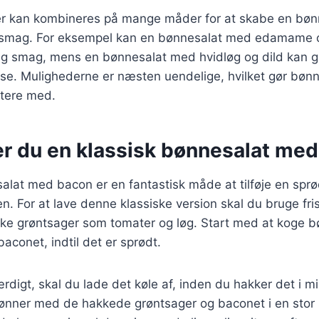
er kan kombineres på mange måder for at skabe en bøn
r smag. For eksempel kan en bønnesalat med edamame 
g smag, mens en bønnesalat med hvidløg og dild kan g
se. Mulighederne er næsten uendelige, hvilket gør bønne
ntere med.
er du en klassisk bønnesalat me
alat med bacon er en fantastisk måde at tilføje en sprø
ten. For at lave denne klassiske version skal du bruge fr
ke grøntsager som tomater og løg. Start med at koge bø
aconet, indtil det er sprødt.
rdigt, skal du lade det køle af, inden du hakker det i mi
nner med de hakkede grøntsager og baconet i en stor skå