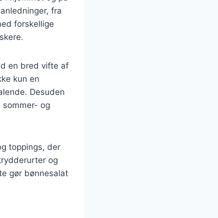
 anledninger, fra
ed forskellige
lskere.
d en bred vifte af
kke kun en
iltalende. Desuden
de sommer- og
og toppings, der
krydderurter og
tte gør bønnesalat