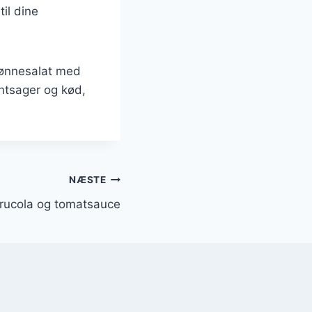
il dine
bønnesalat med
ntsager og kød,
NÆSTE
rucola og tomatsauce