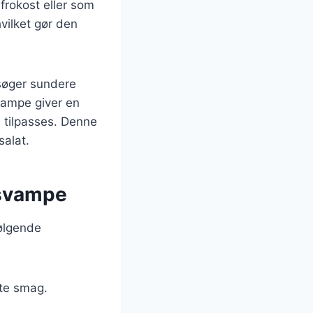
frokost eller som
hvilket gør den
 søger sundere
svampe giver en
n tilpasses. Denne
salat.
 svampe
ølgende
ste smag.