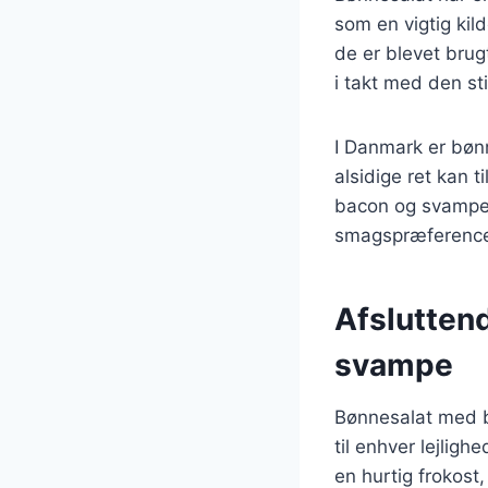
som en vigtig kild
de er blevet brugt
i takt med den st
I Danmark er bønn
alsidige ret kan 
bacon og svampe 
smagspræference
Afslutten
svampe
Bønnesalat med b
til enhver lejlig
en hurtig frokost