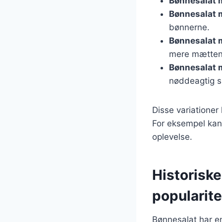
Bønnesalat 
Bønnesalat 
bønnerne.
Bønnesalat 
mere mætten
Bønnesalat
nøddeagtig 
Disse variatione
For eksempel kan
oplevelse.
Historisk
popularite
Bønnesalat har en 