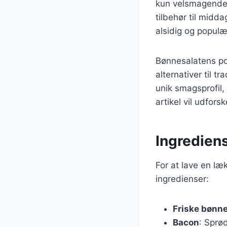
kun velsmagende, 
tilbehør til midd
alsidig og popul
Bønnesalatens pop
alternativer til 
unik smagsprofil,
artikel vil udfors
Ingredien
For at lave en l
ingredienser:
Friske bønn
Bacon
: Sprød