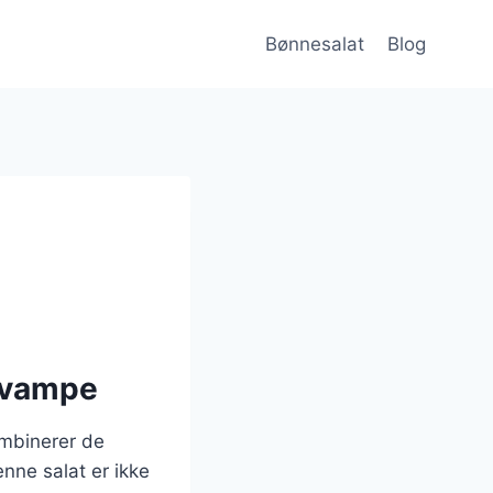
Bønnesalat
Blog
 svampe
mbinerer de
nne salat er ikke