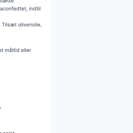
dklæde.
confedtet, indtil
Tilsæt olivenolie,
t måltid eller
e