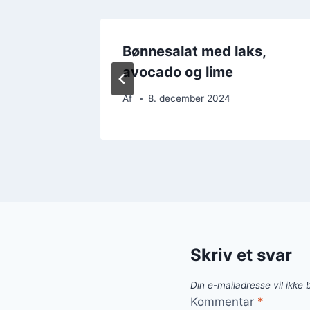
mat og
Bønnesalat med laks,
avocado og lime
Af
8. december 2024
Skriv et svar
Din e-mailadresse vil ikke b
Kommentar
*