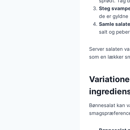
sprødt. Tag 
Steg svamp
de er gyldne
Samle salat
salt og peber
Server salaten va
som en lækker sn
Variatione
ingredien
Bønnesalat kan va
smagspræferencer