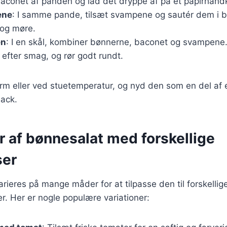
baconet af panden og lad det dryppe af på et papirhån
ene
: I samme pande, tilsæt svampene og sautér dem i ba
 og møre.
en
: I en skål, kombiner bønnerne, baconet og svampene. 
 efter smag, og rør godt rundt.
rm eller ved stuetemperatur, og nyd den som en del af e
ack.
r af bønnesalat med forskellige
ser
rieres på mange måder for at tilpasse den til forskellig
. Her er nogle populære variationer: