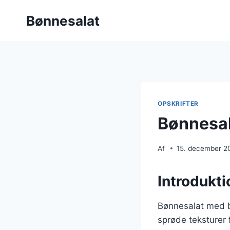
Fortsæt
Bønnesalat
til
indhold
OPSKRIFTER
Bønnesa
Af
15. december 2
Introdukt
Bønnesalat med b
sprøde teksturer