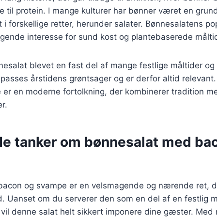
e til protein. I mange kulturer har bønner været en grund
 i forskellige retter, herunder salater. Bønnesalatens pop
igende interesse for sund kost og plantebaserede målti
esalat blevet en fast del af mange festlige måltider og 
tilpasses årstidens grøntsager og er derfor altid relevan
er en moderne fortolkning, der kombinerer tradition m
r.
de tanker om bønnesalat med ba
acon og svampe er en velsmagende og nærende ret, de
hed. Uanset om du serverer den som en del af en festlig 
, vil denne salat helt sikkert imponere dine gæster. Med