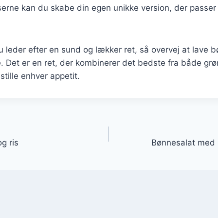
serne kan du skabe din egen unikke version, der passer t
leder efter en sund og lækker ret, så overvej at lave 
 Det er en ret, der kombinerer det bedste fra både grø
sstille enhver appetit.
gation
g ris
Bønnesalat med 