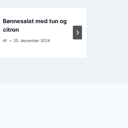
Bønnesalat med tun og
Bønnesa
citron
sennep
Af
20. december 2024
Af
11. 