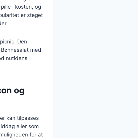
pille i kosten, og
ularitet er steget
der.
picnic. Den
t. Bønnesalat med
ed nutidens
con og
r kan tilpasses
middag eller som
 muligheden for at