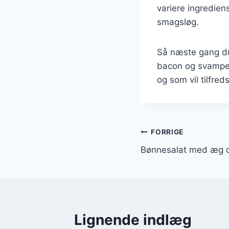
variere ingredien
smagsløg.
Så næste gang du 
bacon og svampe.
og som vil tilfred
Indlægsnavi
FORRIGE
Bønnesalat med æg o
Lignende indlæg