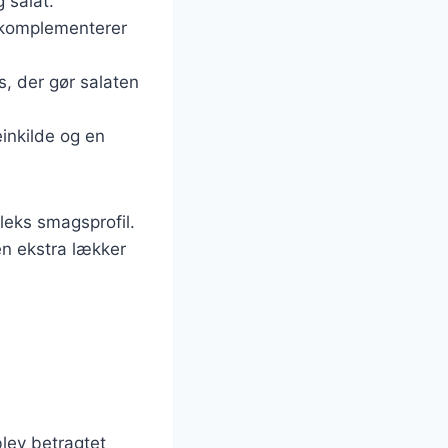
g salat.
r komplementerer
s, der gør salaten
inkilde og en
leks smagsprofil.
n ekstra lækker
blev betragtet