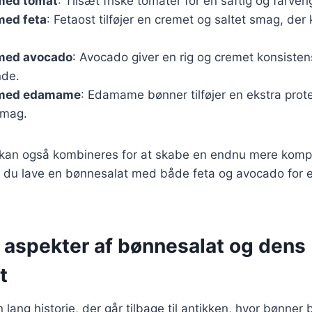
med tomat
: Tilsæt friske tomater for en saftig og farveri
med feta
: Fetaost tilføjer en cremet og saltet smag, de
med avocado
: Avocado giver en rig og cremet konsisten
de.
 med edamame
: Edamame bønner tilføjer en ekstra prote
smag.
r kan også kombineres for at skabe en endnu mere komp
 du lave en bønnesalat med både feta og avocado for e
e aspekter af bønnesalat og dens
t
lang historie, der går tilbage til antikken, hvor bønner 