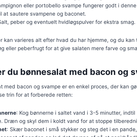
ampignon eller portobello svampe fungerer godt i denne 
Til at sautere svampene og baconet.
Salt, peber og eventuelt hvidløgspulver for ekstra smag.
r kan varieres alt efter hvad du har hjemme, og du kan t
g eller peberfrugt for at give salaten mere farve og sm
er du bønnesalat med bacon og 
at med bacon og svampe er en enkel proces, der kan gø
se trin for at forberede retten:
nnerne
: Kog bønnerne i saltet vand i 3-5 minutter, indti
. Dræn og skyl dem i koldt vand for at stoppe tilberedn
net
: Skær baconet i små stykker og steg det i en pande, 