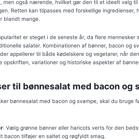
men også nærende, hvilket gør den til et ideelt valg til 
agen. Retten kan tilpasses med forskellige ingredienser, 
ær blandt mange.
ularitet er steget i de seneste år, da flere mennesker
traditionelle salater. Kombinationen af bønner, bacon og 
 der appellerer til både kødelskere og vegetarer, når de
ke opskriften, variationer og historiske aspekter af bønne
ser til bønnesalat med bacon og
ækker bønnesalat med bacon og svampe, skal du bruge f
er
: Vælg grønne bønner eller haricots verts for den bed
t bacon tilføjer en saltet og røgfyldt smag.