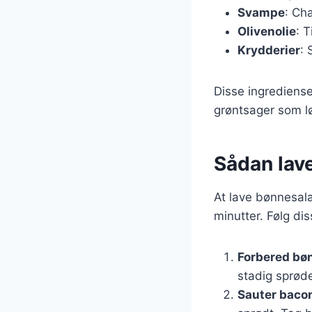
Svampe
: Ch
Olivenolie
: 
Krydderier
: 
Disse ingrediense
grøntsager som lø
Sådan lav
At lave bønnesal
minutter. Følg dis
Forbered bø
stadig sprøde
Sauter baco