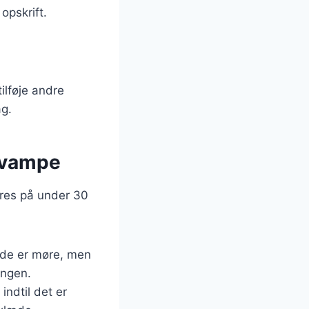
opskrift.
ilføje andre
ag.
svampe
res på under 30
l de er møre, men
ingen.
indtil det er