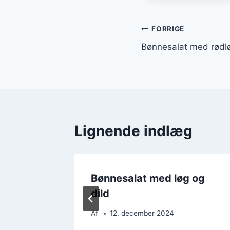
Indlægsnavi
FORRIGE
Bønnesalat med rødlø
Lignende indlæg
ling og
Bønnesalat med løg og
dild
Af
12. december 2024