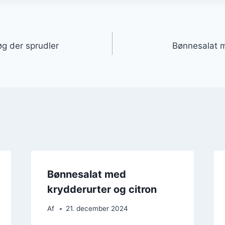
gation
g der sprudler
Bønnesalat m
Bønnesalat med
krydderurter og citron
Af
21. december 2024