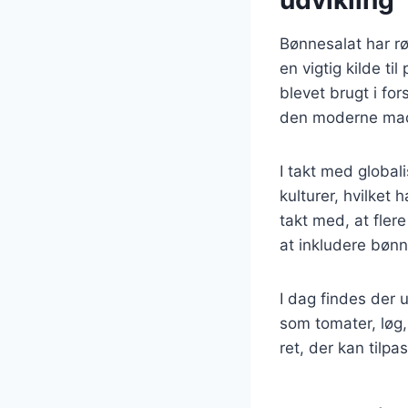
Bønnesalat har rø
en vigtig kilde ti
blevet brugt i for
den moderne madku
I takt med global
kulturer, hvilket
takt med, at fl
at inkludere bønn
I dag findes der u
som tomater, løg,
ret, der kan tilp