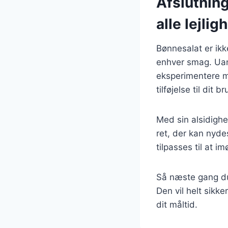
Afslutning
alle lejlig
Bønnesalat er ikk
enhver smag. Uan
eksperimentere me
tilføjelse til dit
Med sin alsidighe
ret, der kan nyde
tilpasses til at 
Så næste gang du 
Den vil helt sikk
dit måltid.