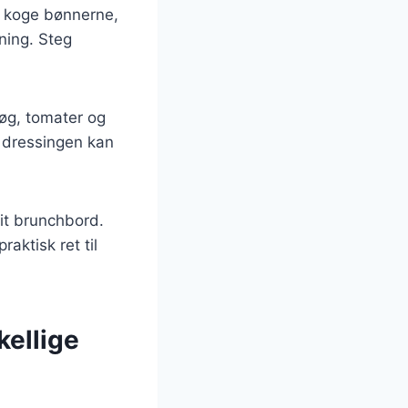
t koge bønnerne,
ning. Steg
øg, tomater og
r dressingen kan
it brunchbord.
aktisk ret til
kellige