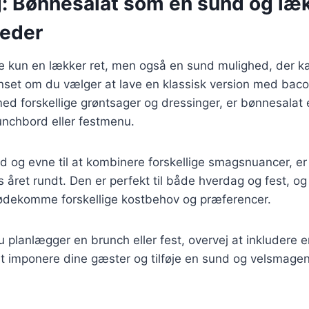
: Bønnesalat som en sund og lækk
heder
e kun en lækker ret, men også en sund mulighed, der kan
set om du vælger at lave en klassisk version med bacon
d forskellige grøntsager og dressinger, er bønnesalat 
 brunchbord eller festmenu.
d og evne til at kombinere forskellige smagsnuancer, e
s året rundt. Den er perfekt til både hverdag og fest, 
imødekomme forskellige kostbehov og præferencer.
planlægger en brunch eller fest, overvej at inkludere 
ert imponere dine gæster og tilføje en sund og velsmage