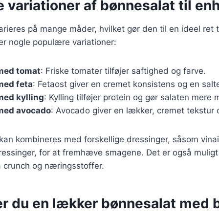
e variationer af bønnesalat til e
ieres på mange måder, hvilket gør den til en ideel ret ti
er nogle populære variationer:
med tomat
: Friske tomater tilføjer saftighed og farve.
med feta
: Fetaost giver en cremet konsistens og en salt
med kylling
: Kylling tilføjer protein og gør salaten mer
med avocado
: Avocado giver en lækker, cremet tekstur 
 kan kombineres med forskellige dressinger, såsom vinaig
essinger, for at fremhæve smagene. Det er også muligt 
ra crunch og næringsstoffer.
er du en lækker bønnesalat med 