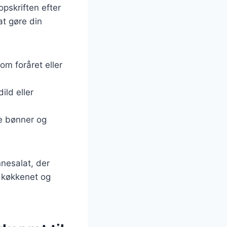
pskriften efter
at gøre din
om foråret eller
ild eller
te bønner og
nesalat, der
i køkkenet og