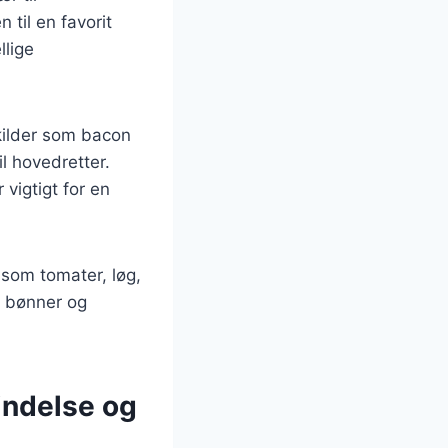
til en favorit
llige
nkilder som bacon
il hovedretter.
 vigtigt for en
som tomater, løg,
f bønner og
indelse og