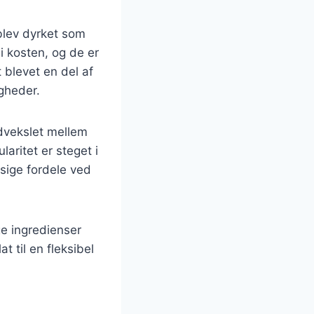
 blev dyrket som
 i kosten, og de er
t blevet en del af
igheder.
udvekslet mellem
aritet er steget i
ige fordele ved
ge ingredienser
t til en fleksibel