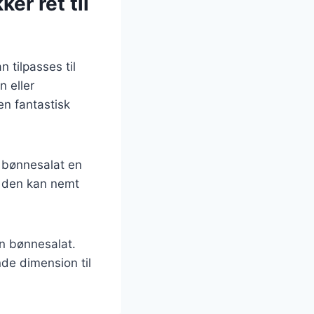
er ret til
 tilpasses til
 eller
en fantastisk
r bønnesalat en
og den kan nemt
en bønnesalat.
nde dimension til