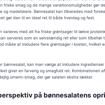
 friske smag og de mange variationsmuligheder gør den 
e og madelskere. Bønnesalat kan tilberedes med forske
ket gør den til en ideel ret til både hverdag og fest.
 varieres med alt fra friske grøntsager til lækre protei
 kan serveres som en selvstændig ret eller som tilbehør t
d måde at inkludere flere grøntsager i kosten, hvilket er
er bønnesalat, kan man vælge at inkludere ingredienser 
vilket giver en farverig og smagfuld ret. Kombinationen a
 dejlig umami-smag, der gør salaten ekstra lækker.
 perspektiv på bønnesalatens opr