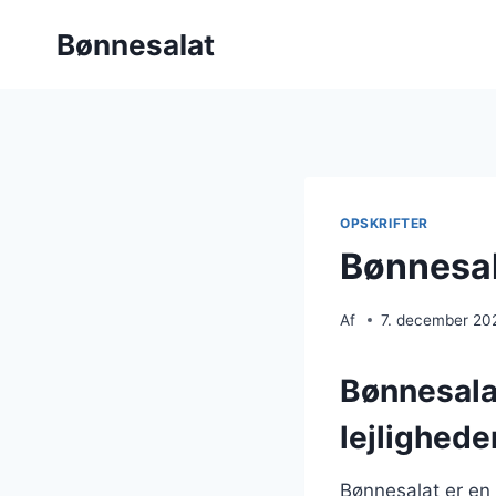
Fortsæt
Bønnesalat
til
indhold
OPSKRIFTER
Bønnesal
Af
7. december 20
Bønnesalat
lejlighede
Bønnesalat er en a