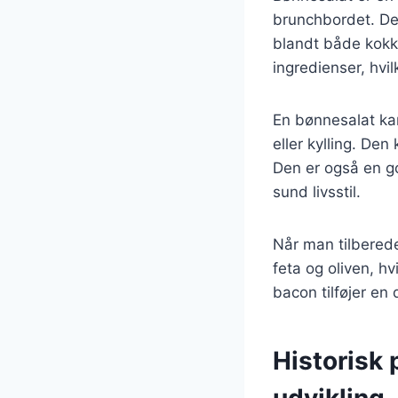
brunchbordet. Den
blandt både kokk
ingredienser, hvil
En bønnesalat kan
eller kylling. Den
Den er også en go
sund livsstil.
Når man tilbered
feta og oliven, h
bacon tilføjer en
Historisk
udvikling