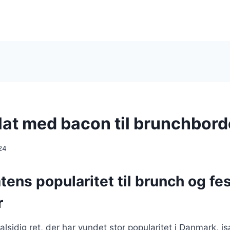
at med bacon til brunchbord
24
ens popularitet til brunch og fes
r
lsidig ret, der har vundet stor popularitet i Danmark, isæ