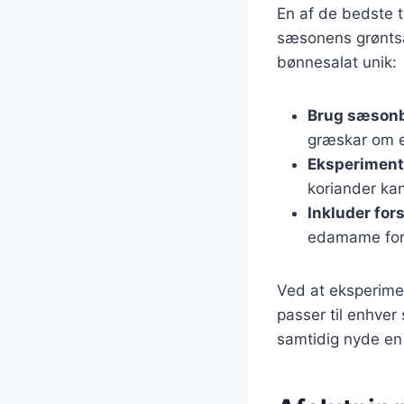
En af de bedste t
sæsonens grøntsag
bønnesalat unik:
Brug sæsonb
græskar om e
Eksperiment
koriander kan
Inkluder for
edamame for 
Ved at eksperime
passer til enhver
samtidig nyde en