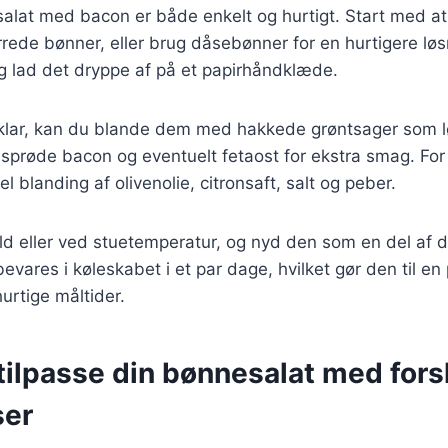
salat med bacon er både enkelt og hurtigt. Start med a
rrede bønner, eller brug dåsebønner for en hurtigere løs
g lad det dryppe af på et papirhåndklæde.
klar, kan du blande dem med hakkede grøntsager som l
 sprøde bacon og eventuelt fetaost for ekstra smag. Fo
 blanding af olivenolie, citronsaft, salt og peber.
ld eller ved stuetemperatur, og nyd den som en del af d
ares i køleskabet i et par dage, hvilket gør den til en pr
urtige måltider.
t tilpasse din bønnesalat med fors
ser