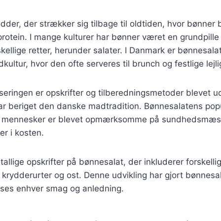
dder, der strækker sig tilbage til oldtiden, hvor bønner
l protein. I mange kulturer har bønner været en grundpille
skellige retter, herunder salater. I Danmark er bønnesala
ltur, hvor den ofte serveres til brunch og festlige lejl
iseringen er opskrifter og tilberedningsmetoder blevet 
 har beriget den danske madtradition. Bønnesalatens popul
ere mennesker er blevet opmærksomme på sundhedsmæss
er i kosten.
tallige opskrifter på bønnesalat, der inkluderer forskelli
 krydderurter og ost. Denne udvikling har gjort bønnesala
asses enhver smag og anledning.