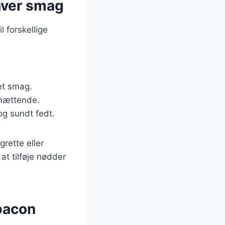
nhver smag
l forskellige
et smag.
e mættende.
og sundt fedt.
rette eller
at tilføje nødder
bacon