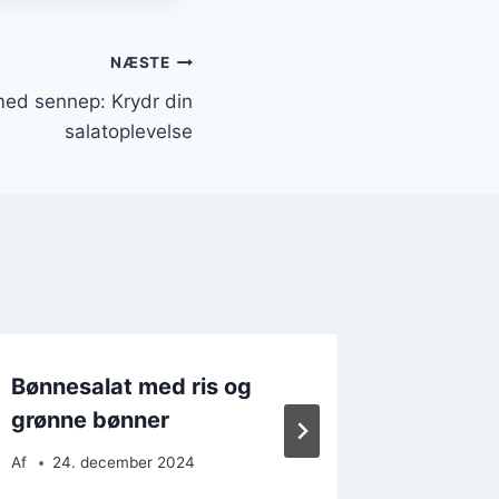
NÆSTE
ed sennep: Krydr din
salatoplevelse
Bønnesalat med ris og
Bønnesa
grønne bønner
frokost
Af
24. december 2024
Af
20. 