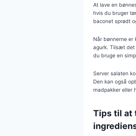
At lave en bønne
hvis du bruger tø
baconet sprødt o
Når bønnerne er 
agurk. Tilsæt det
du bruge en simpel
Server salaten ko
Den kan også opbev
madpakker eller h
Tips til a
ingredien