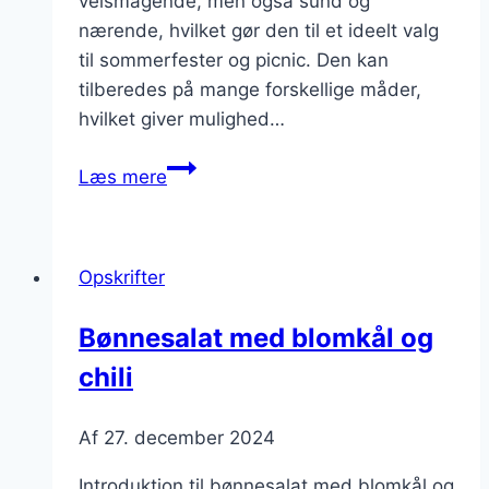
velsmagende, men også sund og
nærende, hvilket gør den til et ideelt valg
til sommerfester og picnic. Den kan
tilberedes på mange forskellige måder,
hvilket giver mulighed…
Bønnesalat
Læs mere
opskrift
til
sommerfest
Opskrifter
Bønnesalat med blomkål og
chili
Af
27. december 2024
Introduktion til bønnesalat med blomkål og