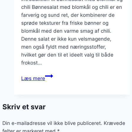
chili Bønnesalat med blomkål og chili er en
farverig og sund ret, der kombinerer de
sprøde teksturer fra friske bønner og
blomkål med den varme smag af chili.
Denne salat er ikke kun velsmagende,
men også fyldt med næringsstoffer,
hvilket gør den til et ideelt valg til både
frokost…
Bønnesalat
Læs mere
med
blomkål
og
Skriv et svar
chili
Din e-mailadresse vil ikke blive publiceret.
Krævede
felter er markeret med
*