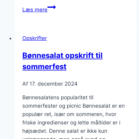
Bønnesalat
Læs mere
med
tomatsauce
og
Opskrifter
avocado
Bønnesalat opskrift til
sommerfest
Af
17. december 2024
Bønnesalatens popularitet til
sommerfester og picnic Bønnesalat er en
populær ret, især om sommeren, hvor
friske ingredienser og lette måltider er i
højsædet. Denne salat er ikke kun