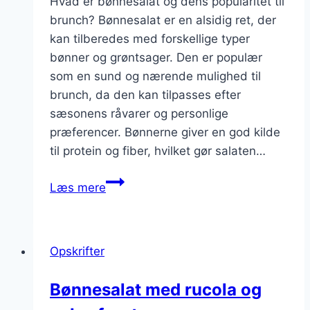
Hvad er bønnesalat og dens popularitet til
brunch? Bønnesalat er en alsidig ret, der
kan tilberedes med forskellige typer
bønner og grøntsager. Den er populær
som en sund og nærende mulighed til
brunch, da den kan tilpasses efter
sæsonens råvarer og personlige
præferencer. Bønnerne giver en god kilde
til protein og fiber, hvilket gør salaten…
Bønnesalat
Læs mere
med
sennep
til
Opskrifter
brunch
Bønnesalat med rucola og