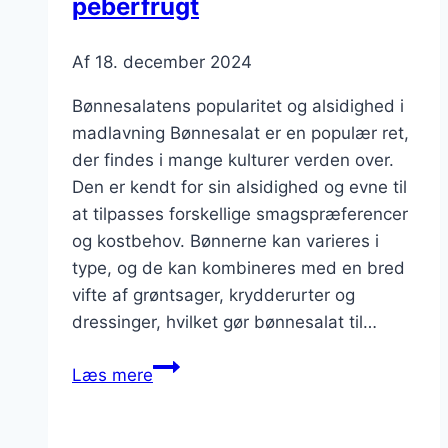
peberfrugt
Af
18. december 2024
Bønnesalatens popularitet og alsidighed i
madlavning Bønnesalat er en populær ret,
der findes i mange kulturer verden over.
Den er kendt for sin alsidighed og evne til
at tilpasses forskellige smagspræferencer
og kostbehov. Bønnerne kan varieres i
type, og de kan kombineres med en bred
vifte af grøntsager, krydderurter og
dressinger, hvilket gør bønnesalat til…
Bønnesalat
Læs mere
med
rucola
og