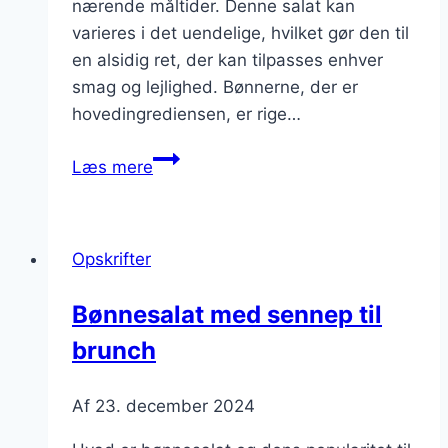
nærende måltider. Denne salat kan
varieres i det uendelige, hvilket gør den til
en alsidig ret, der kan tilpasses enhver
smag og lejlighed. Bønnerne, der er
hovedingrediensen, er rige…
Bønnesalat
Læs mere
med
æg
og
Opskrifter
sennepsdressing
Bønnesalat med sennep til
brunch
Af
23. december 2024