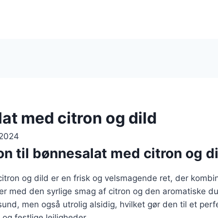
at med citron og dild
 2024
on til bønnesalat med citron og d
tron og dild er en frisk og velsmagende ret, der kombi
er med den syrlige smag af citron og den aromatiske du
sund, men også utrolig alsidig, hvilket gør den til et perf
og festlige lejligheder.