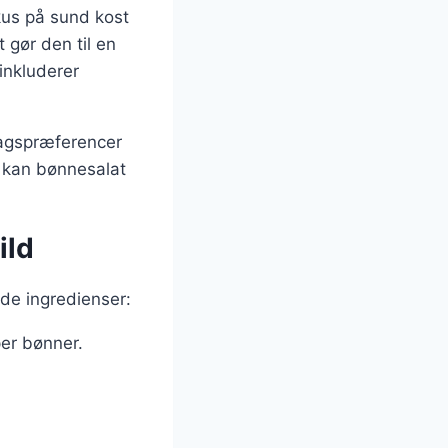
kus på sund kost
 gør den til en
inkluderer
smagspræferencer
, kan bønnesalat
ild
nde ingredienser:
er bønner.