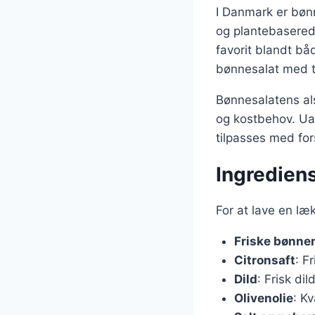
I Danmark er bønn
og plantebaserede
favorit blandt bå
bønnesalat med t
Bønnesalatens als
og kostbehov. Uan
tilpasses med for
Ingrediens
For at lave en læ
Friske bønne
Citronsaft
: F
Dild
: Frisk di
Olivenolie
: Kv