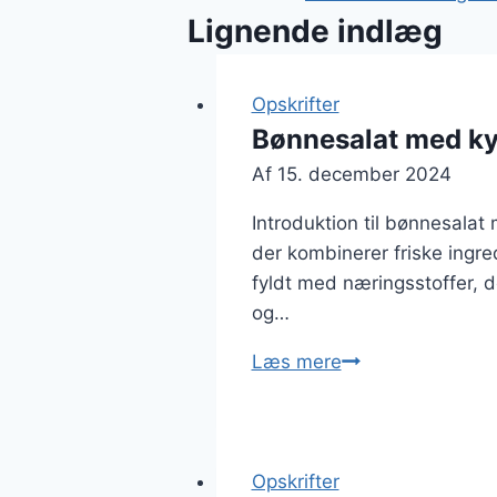
Lignende indlæg
Opskrifter
Bønnesalat med ky
Af
15. december 2024
Introduktion til bønnesalat
der kombinerer friske ingre
fyldt med næringsstoffer, de
og…
Bønnesalat
Læs mere
med
kylling
og
avocado
Opskrifter