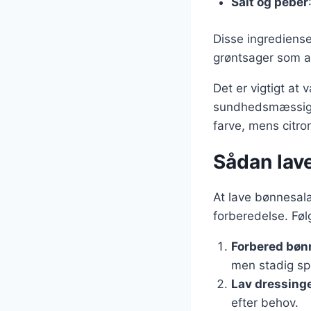
Salt og peber
Disse ingredienser
grøntsager som ag
Det er vigtigt at
sundhedsmæssige 
farve, mens citro
Sådan lave
At lave bønnesala
forberedelse. Følg
Forbered bøn
men stadig spr
Lav dressing
efter behov.