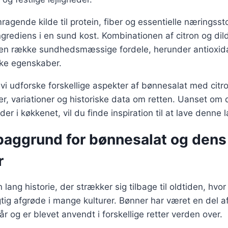
agende kilde til protein, fiber og essentielle næringsstof
ngrediens i en sund kost. Kombinationen af citron og dild 
n række sundhedsmæssige fordele, herunder antioxida
ske egenskaber.
l vi udforske forskellige aspekter af bønnesalat med citro
er, variationer og historiske data om retten. Uanset om 
er i køkkenet, vil du finde inspiration til at lave denne 
 baggrund for bønnesalat og dens
r
lang historie, der strækker sig tilbage til oldtiden, hvo
tig afgrøde i mange kulturer. Bønner har været en del 
 år og er blevet anvendt i forskellige retter verden over.