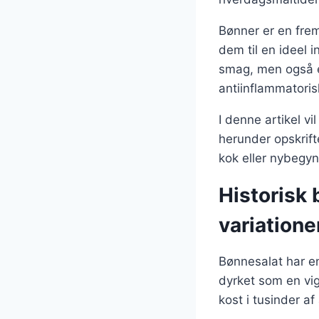
Bønner er en fremr
dem til en ideel i
smag, men også e
antiinflammatori
I denne artikel vi
herunder opskrift
kok eller nybegynd
Historisk
variatione
Bønnesalat har en 
dyrket som en vig
kost i tusinder af