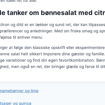
 en ideel ret for alle.
de tanker om bønnesalat med citr
tron og dild er en lækker og sund ret, der kan tilpasses
præferencer og anledninger. Med sin friske smag og spr
føjelse til enhver menu.
er at følge den klassiske opskrift eller eksperimentere
 denne salat helt sikkert imponere dine gæster og familie
lige variationer og find din egen favoritkombination. Bøn
hed, men også en ret, der bringer glæde og farve til di
gation
mamebønner og lime
tsager og quinoa