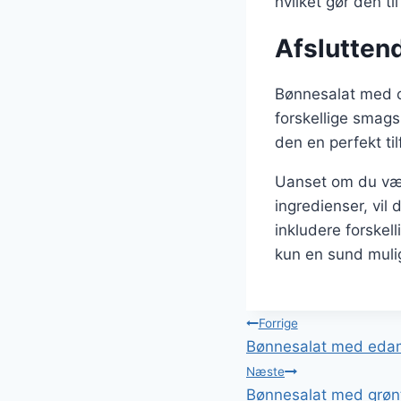
hvilket gør den til
Afslutten
Bønnesalat med ci
forskellige smags
den en perfekt til
Uanset om du vælg
ingredienser, vil
inkludere forskel
kun en sund mulig
Indlægsnavi
Forrige
Bønnesalat med eda
Næste
Bønnesalat med grøn