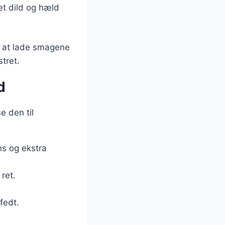
et dild og hæld
or at lade smagene
stret.
d
e den til
ns og ekstra
ret.
fedt.