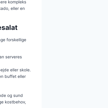
mere kompleks
ado, eller en
esalat
ge forskellige
kan serveres
jde eller skole.
n buffet eller
ende og sund
ige kostbehov,