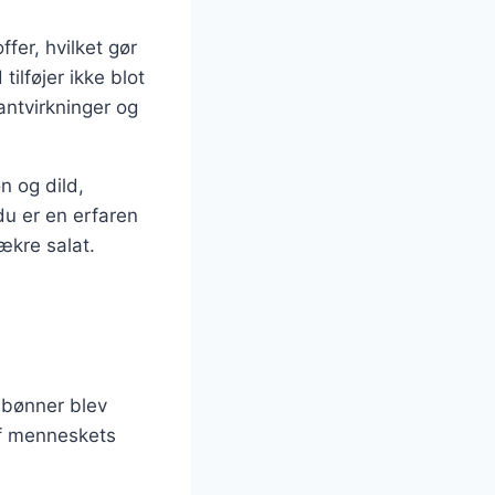
fer, hvilket gør
tilføjer ikke blot
ntvirkninger og
n og dild,
du er en erfaren
lækre salat.
r bønner blev
af menneskets