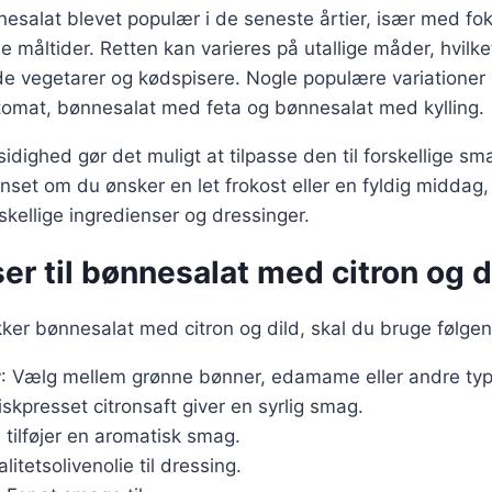
esalat blevet populær i de seneste årtier, især med fo
 måltider. Retten kan varieres på utallige måder, hvilket
de vegetarer og kødspisere. Nogle populære variationer 
omat, bønnesalat med feta og bønnesalat med kylling.
idighed gør det muligt at tilpasse den til forskellige 
set om du ønsker en let frokost eller en fyldig middag
skellige ingredienser og dressinger.
er til bønnesalat med citron og d
kker bønnesalat med citron og dild, skal du bruge følge
r
: Vælg mellem grønne bønner, edamame eller andre typ
riskpresset citronsaft giver en syrlig smag.
ld tilføjer en aromatisk smag.
alitetsolivenolie til dressing.