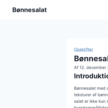
Fortsæt
Bønnesalat
til
indhold
Opskrifter
Bønnesal
Af
12. december
Introdukti
Bønnesalat med ci
teksturer af bønn
salat er ikke kun 
hverdagsmåltider 