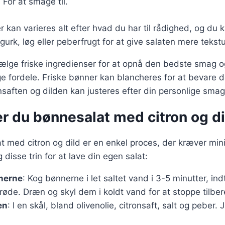
: For at smage til.
 kan varieres alt efter hvad du har til rådighed, og du ka
urk, løg eller peberfrugt for at give salaten mere tekst
 vælge friske ingredienser for at opnå den bedste smag o
fordele. Friske bønner kan blancheres for at bevare 
nsaften og dilden kan justeres efter din personlige smag
r du bønnesalat med citron og di
t med citron og dild er en enkel proces, der kræver min
 disse trin for at lave din egen salat:
nerne
: Kog bønnerne i let saltet vand i 3-5 minutter, ind
øde. Dræn og skyl dem i koldt vand for at stoppe tilbe
en
: I en skål, bland olivenolie, citronsaft, salt og peber