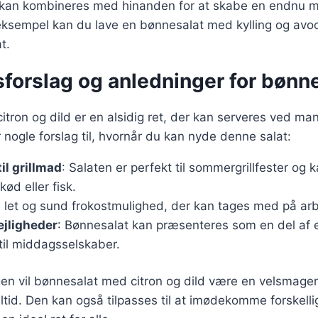
r kan kombineres med hinanden for at skabe en endnu 
eksempel kan du lave en bønnesalat med kylling og avoc
t.
forslag og anledninger for bønn
tron og dild er en alsidig ret, der kan serveres ved man
r nogle forslag til, hvornår du kan nyde denne salat:
il grillmad
: Salaten er perfekt til sommergrillfester og 
d eller fisk.
n let og sund frokostmulighed, der kan tages med på arbe
ejligheder
: Bønnesalat kan præsenteres som en del af e
til middagsselskaber.
en vil bønnesalat med citron og dild være en velsmag
 måltid. Den kan også tilpasses til at imødekomme forskell