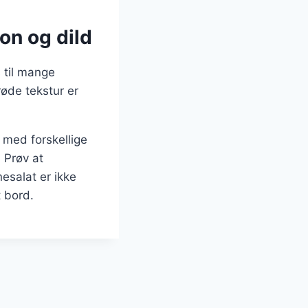
on og dild
 til mange
øde tekstur er
 med forskellige
. Prøv at
nesalat er ikke
t bord.