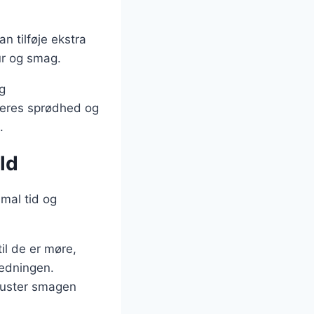
n tilføje ekstra
ur og smag.
g
deres sprødhed og
.
ld
imal tid og
til de er møre,
redningen.
. Juster smagen