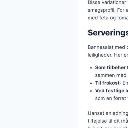
Disse variatione
smagsprofil. For 
med feta og toma
Serverings
Bønnesalat med ci
lejligheder. Her e
Som tilbehør t
sammen med kø
Til frokost
: E
Ved festlige l
som en forret 
Uanset anledning
tilføjelse til dit