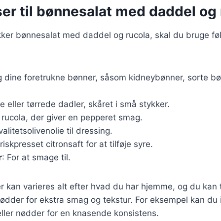
er til bønnesalat med daddel og 
ækker bønnesalat med daddel og rucola, skal du bruge f
g dine foretrukne bønner, såsom kidneybønner, sorte bø
ke eller tørrede dadler, skåret i små stykker.
k rucola, der giver en pepperet smag.
valitetsolivenolie til dressing.
Friskpresset citronsaft for at tilføje syre.
r
: For at smage til.
r kan varieres alt efter hvad du har hjemme, og du kan t
nødder for ekstra smag og tekstur. For eksempel kan du 
ller nødder for en knasende konsistens.