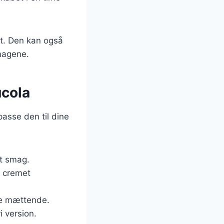
et. Den kan også
magene.
ucola
asse den til dine
et smag.
g cremet
ere mættende.
i version.