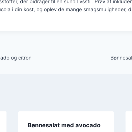
toffer, der bidrager til en sund livsstil. Prøv at inklud
cola i din kost, og oplev de mange smagsmuligheder, d
gation
ado og citron
Bønnesal
Bønnesalat med avocado