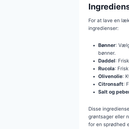
Ingrediens
For at lave en l
ingredienser:
Bønner
: Væl
bønner.
Daddel
: Fris
Rucola
: Fris
Olivenolie
: K
Citronsaft
: 
Salt og pebe
Disse ingrediense
grøntsager eller 
for en sprødhed e