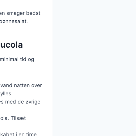
laten smager bedst
 bønnesalat.
rucola
minimal tid og
i vand natten over
ylles.
es med de øvrige
ola. Tilsæt
kabet i en time