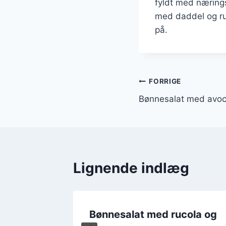
fyldt med næringss
med daddel og ru
på.
Indlægsnavi
FORRIGE
Bønnesalat med avoc
Lignende indlæg
Bønnesalat med rucola og