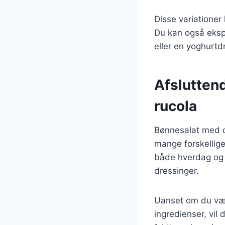
Disse variationer
Du kan også eksp
eller en yoghurtdr
Afslutten
rucola
Bønnesalat med da
mange forskellige
både hverdag og f
dressinger.
Uanset om du væl
ingredienser, vil