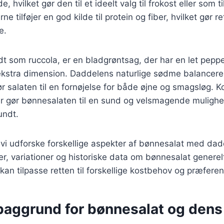
hvilket gør den til et ideelt valg til frokost eller som ti
e tilføjer en god kilde til protein og fiber, hvilket gør
e.
t som ruccola, er en bladgrøntsag, der har en let peppe
 ekstra dimension. Daddelens naturlige sødme balancer
gør salaten til en fornøjelse for både øjne og smagsløg. 
r gør bønnesalaten til en sund og velsmagende mulighed
undt.
il vi udforske forskellige aspekter af bønnesalat med dad
er, variationer og historiske data om bønnesalat generelt
an tilpasse retten til forskellige kostbehov og præferen
 baggrund for bønnesalat og dens