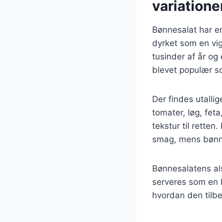
variatione
Bønnesalat har en 
dyrket som en vig
tusinder af år og
blevet populær so
Der findes utallig
tomater, løg, fet
tekstur til rette
smag, mens bønnes
Bønnesalatens als
serveres som en le
hvordan den tilb