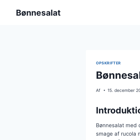
Fortsæt
Bønnesalat
til
indhold
OPSKRIFTER
Bønnesal
Af
15. december 2
Introdukti
Bønnesalat med d
smage af rucola 