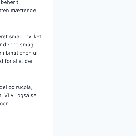
lbehør til
 retten mættende
ret smag, hvilket
er denne smag
Kombinationen af
 for alle, der
del og rucola,
. Vi vil også se
cer.