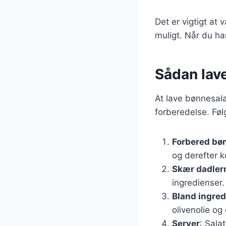
Det er vigtigt at 
muligt. Når du har
Sådan lav
At lave bønnesala
forberedelse. Følg
Forbered bø
og derefter 
Skær dadler
ingredienser.
Bland ingre
olivenolie og
Server
: Sala