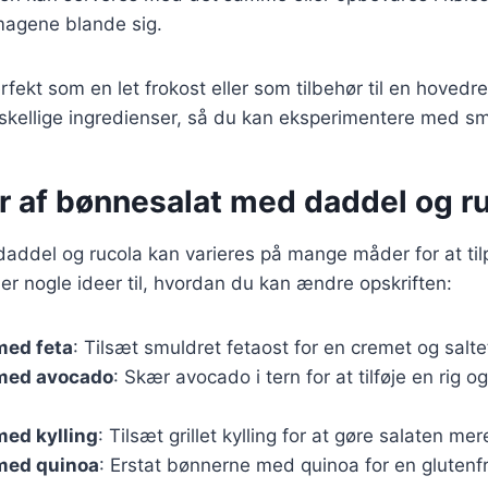
smagene blande sig.
rfekt som en let frokost eller som tilbehør til en hovedr
rskellige ingredienser, så du kan eksperimentere med s
er af bønnesalat med daddel og r
ddel og rucola kan varieres på mange måder for at tilp
er nogle ideer til, hvordan du kan ændre opskriften:
med feta
: Tilsæt smuldret fetaost for en cremet og salt
med avocado
: Skær avocado i tern for at tilføje en rig o
med kylling
: Tilsæt grillet kylling for at gøre salaten m
med quinoa
: Erstat bønnerne med quinoa for en glutenfr