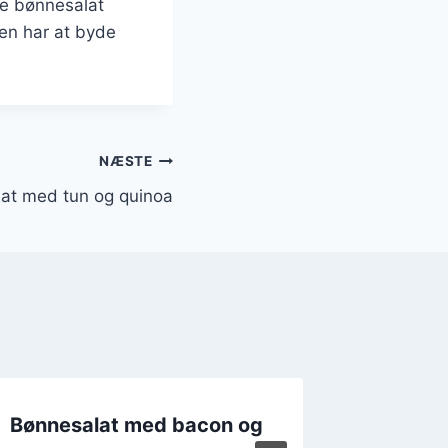
ere bønnesalat
en har at byde
NÆSTE
at med tun og quinoa
Bønnesalat med bacon og
Bønnes