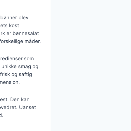
r bønner blev
ets kost i
ark er bønnesalat
forskellige måder.
ngredienser som
en unikke smag og
risk og saftig
imension.
fest. Den kan
hovedret. Uanset
d.