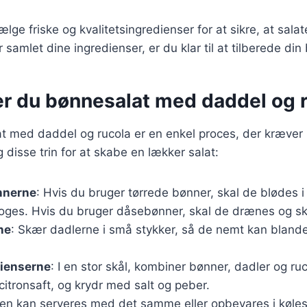
vælge friske og kvalitetsingredienser for at sikre, at sa
 samlet dine ingredienser, er du klar til at tilberede din
er du bønnesalat med daddel og 
t med daddel og rucola er en enkel proces, der kræver 
 disse trin for at skabe en lækker salat:
nnerne
: Hvis du bruger tørrede bønner, skal de blødes 
koges. Hvis du bruger dåsebønner, skal de drænes og sk
ne
: Skær dadlerne i små stykker, så de nemt kan bland
dienserne
: I en stor skål, kombiner bønner, dadler og ruc
 citronsaft, og krydr med salt og peber.
ten kan serveres med det samme eller opbevares i køles