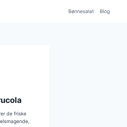
Bønnesalat
Blog
rucola
er de friske
 velsmagende,