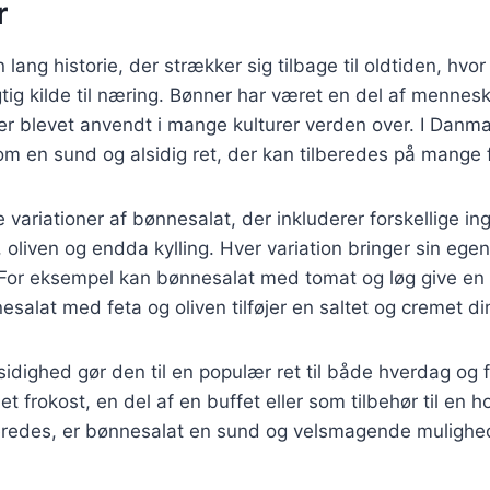
r
lang historie, der strækker sig tilbage til oldtiden, hvo
tig kilde til næring. Bønner har været en del af mennesk
 er blevet anvendt i mange kulturer verden over. I Danm
m en sund og alsidig ret, der kan tilberedes på mange 
e variationer af bønnesalat, der inkluderer forskellige i
a, oliven og endda kylling. Hver variation bringer sin eg
n. For eksempel kan bønnesalat med tomat og løg give en f
alat med feta og oliven tilføjer en saltet og cremet d
idighed gør den til en populær ret til både hverdag og 
t frokost, en del af en buffet eller som tilbehør til en 
eredes, er bønnesalat en sund og velsmagende mulighe