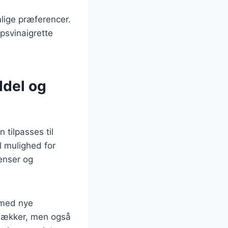
lige præferencer.
psvinaigrette
ddel og
tilpasses til
l mulighed for
enser og
 med nye
n lækker, men også