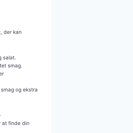
t, der kan
g salat.
ltet smag.
er
 smag og ekstra
e
 at finde din