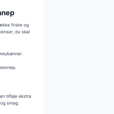
ennep
ække friske og
ienser, du skal
dneybønner.
 sennep.
n tilføje ekstra
e og smag.