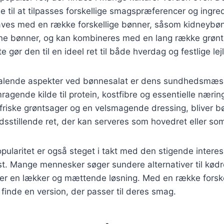
e til at tilpasses forskellige smagspræferencer og ingre
aves med en række forskellige bønner, såsom kidneybøn
nne bønner, og kan kombineres med en lang række grøn
e gør den til en ideel ret til både hverdag og festlige lej
ltalende aspekter ved bønnesalat er dens sundhedsmæss
ragende kilde til protein, kostfibre og essentielle nærin
riske grøntsager og en velsmagende dressing, bliver b
dsstillende ret, der kan serveres som hovedret eller som
ularitet er også steget i takt med den stigende interes
t. Mange mennesker søger sundere alternativer til kødre
er en lækker og mættende løsning. Med en række forskell
 finde en version, der passer til deres smag.