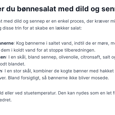
er du bønnesalat med dild og se
t med dild og sennep er en enkel proces, der kræver mi
 disse trin for at skabe en lækker salat:
nnerne
: Kog bønnerne i saltet vand, indtil de er møre, 
dem i koldt vand for at stoppe tilberedningen.
gen
: I en skål, bland sennep, olivenolie, citronsaft, salt 
godt blandet.
n
: I en stor skål, kombiner de kogte bønner med hakket
er. Bland forsigtigt, så bønnerne ikke bliver mosede.
ld eller ved stuetemperatur. Den kan nydes som en let f
vedret.