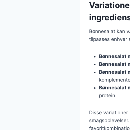
Variatione
ingredien
Bønnesalat kan va
tilpasses enhver 
Bønnesalat 
Bønnesalat 
Bønnesalat 
komplemente
Bønnesalat
protein.
Disse variatione
smagsoplevelser. 
favoritkombinatio