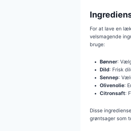
Ingrediens
For at lave en læ
velsmagende ingr
bruge:
Bønner
: Væl
Dild
: Frisk di
Sennep
: Væl
Olivenolie
: 
Citronsaft
: 
Disse ingredienser
grøntsager som to