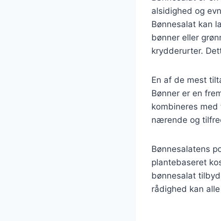
alsidighed og evn
Bønnesalat kan l
bønner eller grø
krydderurter. Dett
En af de mest ti
Bønner er en frem
kombineres med f
nærende og tilfre
Bønnesalatens pop
plantebaseret kos
bønnesalat tilbyd
rådighed kan alle