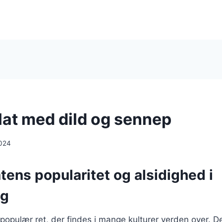
at med dild og sennep
024
ens popularitet og alsidighed i
ng
populær ret, der findes i mange kulturer verden over. De