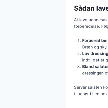
Sådan lav
At lave bønnesala
forberedelse. Følg
Forbered bø
Dræn og skyl 
Lav dressin
indtil det er 
Bland salate
dressingen ov
Server salaten ko
tilbehør til en ho