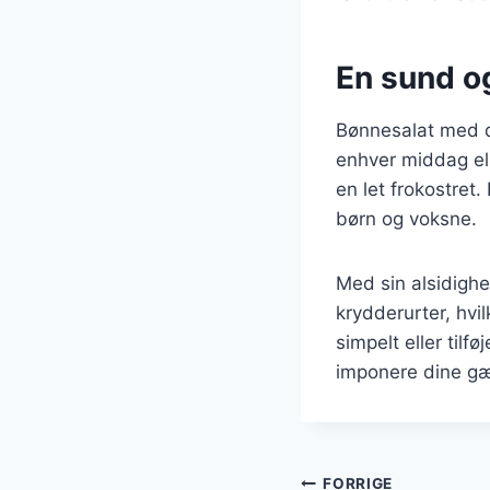
En sund og
Bønnesalat med di
enhver middag ell
en let frokostret
børn og voksne.
Med sin alsidighe
krydderurter, hvi
simpelt eller tilf
imponere dine gæs
FORRIGE