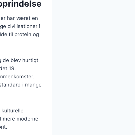
oprindelse
nner har været en
e civilisationer i
e til protein og
 de blev hurtigt
det 19.
sammenkomster.
 standard i mange
 kulturelle
til mere moderne
rit.