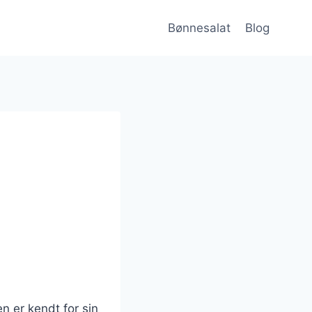
Bønnesalat
Blog
n er kendt for sin