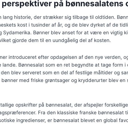
e perspektiver på bønnesalatens 
 lang historie, der strækker sig tilbage til oldtiden. Bø
eskets kost i tusinder af år, og de blev dyrket af de tidlig
Sydamerika. Bønner blev anset for at være en vigtig kild
vilket gjorde dem til en uundgåelig del af kosten.
ner introduceret efter opdagelsen af den nye verden, og
 lande. Bønnesalat som en ret begyndte at tage form i 
 den blev serveret som en del af festlige måltider og 
 bønner med friske grøntsager og krydderurter blev en
tallige opskrifter på bønnesalat, der afspejler forskellige
magspræferencer. Fra den klassiske franske bønnesalat 
otiske ingredienser, er bønnesalat blevet en global favo