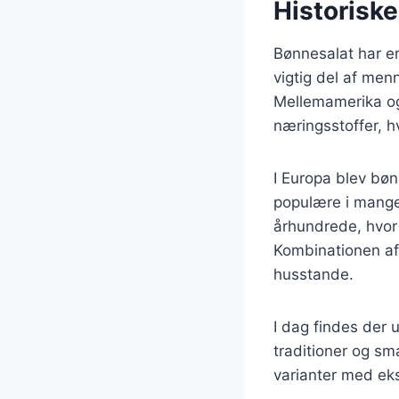
Historisk
Bønnesalat har en
vigtig del af menn
Mellemamerika og 
næringsstoffer, h
I Europa blev bøn
populære i mange
århundrede, hvor
Kombinationen af
husstande.
I dag findes der u
traditioner og s
varianter med eks