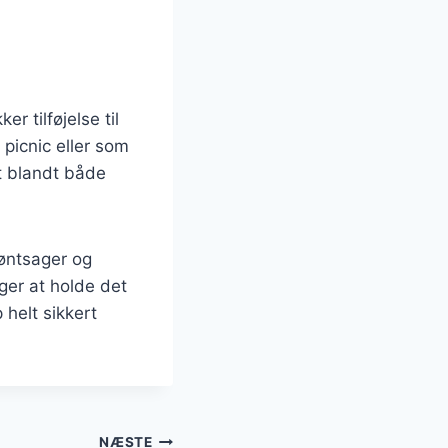
 tilføjelse til
 picnic eller som
it blandt både
røntsager og
lger at holde det
 helt sikkert
NÆSTE