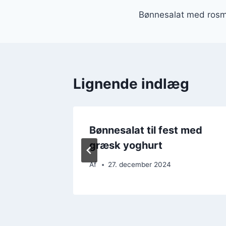
Indlægsnavi
Bønnesalat med rosma
Lignende indlæg
tofler
Bønnesalat til fest med
græsk yoghurt
Af
27. december 2024