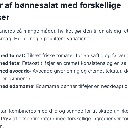
r af bønnesalat med forskellige
ser
rieres på mange måder, hvilket gør den til en alsidig re
smag. Her er nogle populære variationer:
med tomat
: Tilsæt friske tomater for en saftig og farveri
med feta
: Fetaost tilføjer en cremet konsistens og en sa
med avocado
: Avocado giver en rig og cremet tekstur, d
rer bønnerne.
 med edamame
: Edamame bønner tilføjer en nøddeagtig
r kan kombineres med dild og sennep for at skabe unikk
Prøv at eksperimentere med forskellige ingredienser for
n.