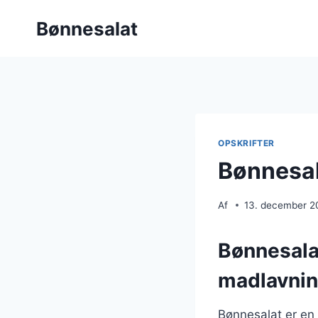
Fortsæt
Bønnesalat
til
indhold
OPSKRIFTER
Bønnesal
Af
13. december 2
Bønnesalat
madlavni
Bønnesalat er en 