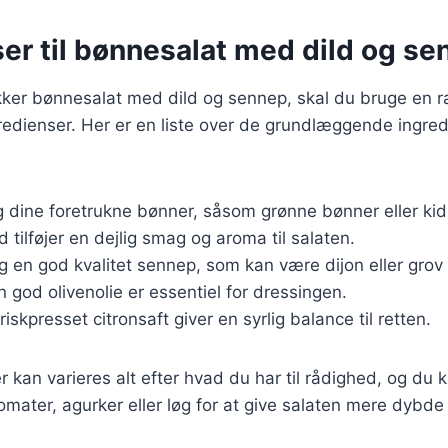
er til bønnesalat med dild og s
kker bønnesalat med dild og sennep, skal du bruge en r
edienser. Her er en liste over de grundlæggende ingred
g dine foretrukne bønner, såsom grønne bønner eller ki
ld tilføjer en dejlig smag og aroma til salaten.
g en god kvalitet sennep, som kan være dijon eller grov
En god olivenolie er essentiel for dressingen.
Friskpresset citronsaft giver en syrlig balance til retten.
 kan varieres alt efter hvad du har til rådighed, og du ka
mater, agurker eller løg for at give salaten mere dybd