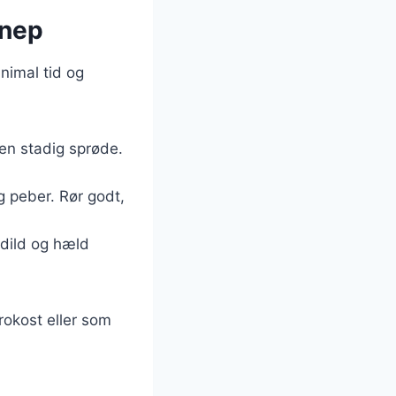
nnep
nimal tid og
men stadig sprøde.
og peber. Rør godt,
 dild og hæld
rokost eller som