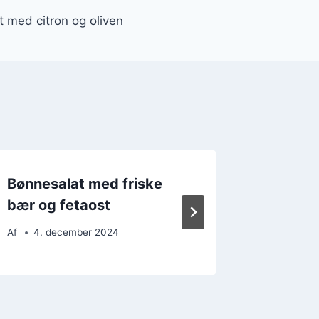
 med citron og oliven
Bønnesalat med friske
Bønnes
bær og fetaost
hvidløg
Af
4. december 2024
Af
7. d