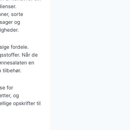
dienser.
ner, sorte
tsager og
ligheder.
ige fordele.
gsstoffer. Når de
ønnesalaten en
 tilbehør.
se for
tter, og
ige opskrifter til