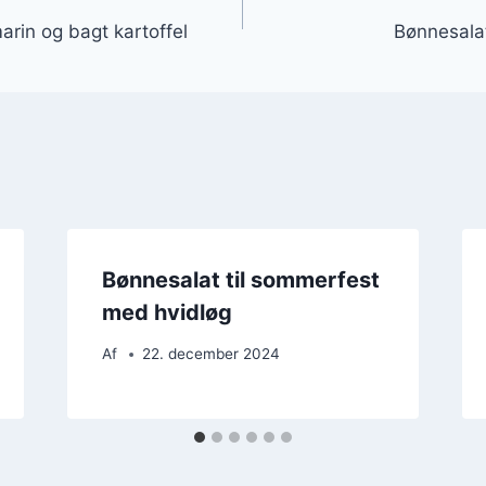
gation
rin og bagt kartoffel
Bønnesalat
Bønnesalat til sommerfest
med hvidløg
Af
22. december 2024