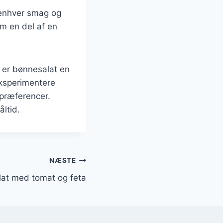
l enhver smag og
om en del af en
 er bønnesalat en
eksperimentere
 præferencer.
åltid.
NÆSTE
at med tomat og feta