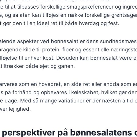
e til at tilpasses forskellige smagspræferencer og ingr
e, og salaten kan tilføjes en række forskellige grøntsage
t gør den til en ideel ret til både hverdag og fest.
ltalende aspekter ved bønnesalat er dens sundhedsmæss
agende kilde til protein, fiber og essentielle næringsstof
ilføjelse til enhver kost. Desuden kan bønnesalat være e
r tiltrækker både øjet og ganen.
rveres som en hovedret, en side ret eller endda som en
s på forhånd og opbevares i køleskabet, hvilket gør den 
le dage. Med så mange variationer er der næsten altid 
ver lejlighed.
e perspektiver på bønnesalatens 