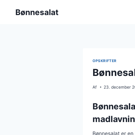
Fortsæt
Bønnesalat
til
indhold
OPSKRIFTER
Bønnesal
Af
23. december 
Bønnesalat
madlavni
Bønnesalat er en 