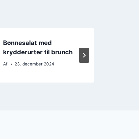
Bønnesalat med
Bønnesa
krydderurter til brunch
kylling
Af
23. december 2024
Af
14. 