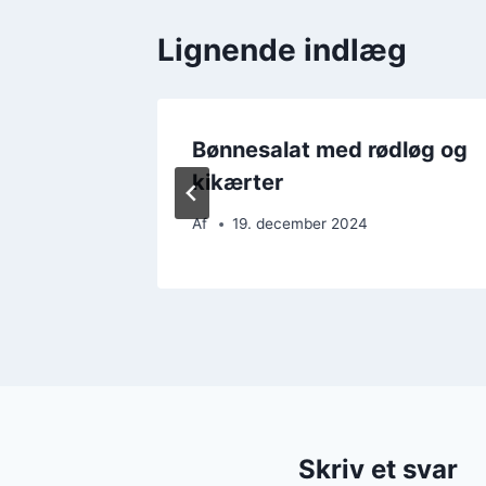
Lignende indlæg
løg,
Bønnesalat med rødløg og
kikærter
Af
19. december 2024
Skriv et svar