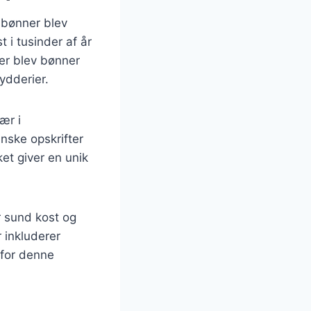
r bønner blev
 i tusinder af år
er blev bønner
ydderier.
ær i
nske opskrifter
ket giver en unik
r sund kost og
 inkluderer
 for denne