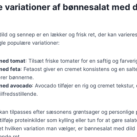
e variationer af bønnesalat med d
ld og sennep er en lækker og frisk ret, der kan varier
le populære variationer:
med tomat
: Tilsæt friske tomater for en saftig og farveri
med feta
: Fetaost giver en cremet konsistens og en salt
rer bønnerne.
med avocado
: Avocado tilføjer en rig og cremet tekstur,
lfredsstillende.
 kan tilpasses efter sæsonens grøntsager og personlige
tilføje proteinkilder som kylling eller tun for at gøre sal
 hvilken variation man vælger, er bønnesalat med dild
nde ret.