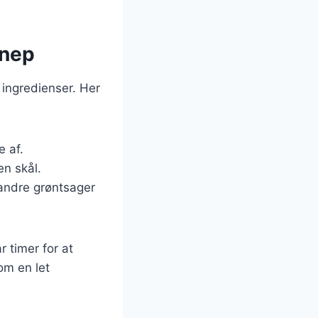
nnep
 ingredienser. Her
e af.
en skål.
 andre grøntsager
 timer for at
som en let