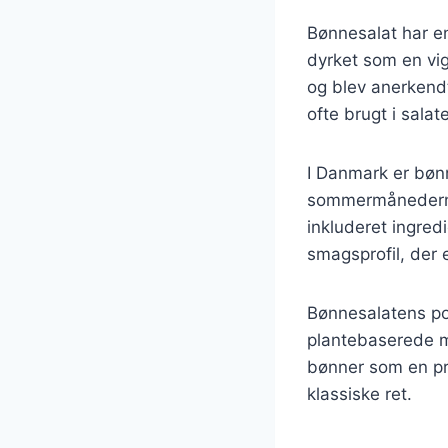
Bønnesalat har en 
dyrket som en vig
og blev anerkend
ofte brugt i sala
I Danmark er bønn
sommermånederne, 
inkluderet ingred
smagsprofil, der 
Bønnesalatens pop
plantebaserede må
bønner som en pri
klassiske ret.