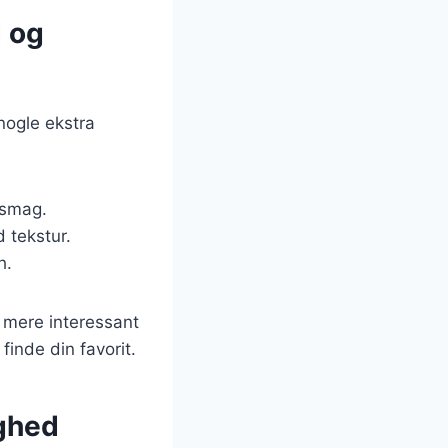
d og
nogle ekstra
a smag.
 tekstur.
h.
 mere interessant
inde din favorit.
ighed