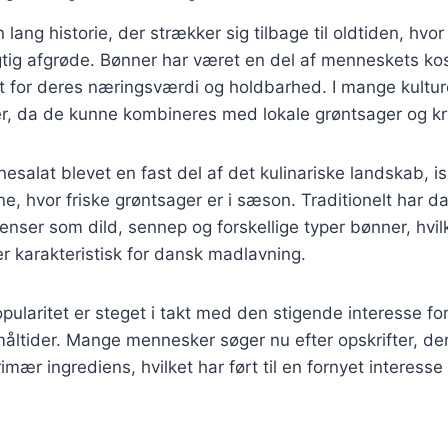
lang historie, der strækker sig tilbage til oldtiden, hvo
tig afgrøde. Bønner har været en del af menneskets kost
t for deres næringsværdi og holdbarhed. I mange kultur
ter, da de kunne kombineres med lokale grøntsager og kr
esalat blevet en fast del af det kulinariske landskab, is
hvor friske grøntsager er i sæson. Traditionelt har da
ienser som dild, sennep og forskellige typer bønner, hvil
er karakteristisk for dansk madlavning.
ularitet er steget i takt med den stigende interesse fo
ltider. Mange mennesker søger nu efter opskrifter, der
mær ingrediens, hvilket har ført til en fornyet interesse