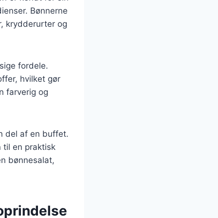
edienser. Bønnerne
r, krydderurter og
ige fordele.
fer, hvilket gør
n farverig og
 del af en buffet.
til en praktisk
en bønnesalat,
oprindelse