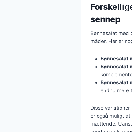
Forskellig
sennep
Bønnesalat med di
måder. Her er nog
Bønnesalat 
Bønnesalat 
komplemente
Bønnesalat 
endnu mere ti
Disse variationer
er også muligt at 
mættende. Uanset
sund og velsmage