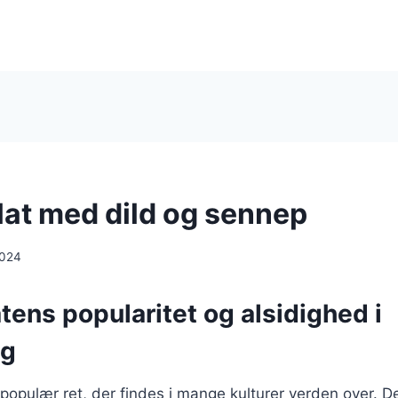
at med dild og sennep
2024
ens popularitet og alsidighed i
ng
populær ret, der findes i mange kulturer verden over. De