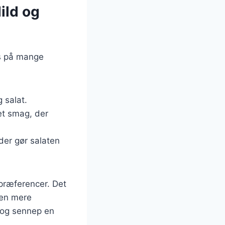
ild og
es på mange
g salat.
et smag, der
 der gør salaten
 præferencer. Det
aten mere
 og sennep en