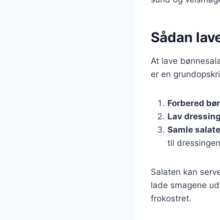
Sådan lav
At lave bønnesala
er en grundopskri
Forbered bø
Lav dressin
Samle salat
til dressinge
Salaten kan serve
lade smagene udvik
frokostret.