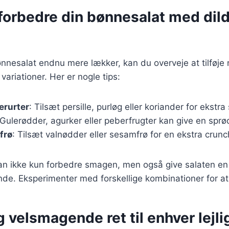
t forbedre din bønnesalat med dil
ønnesalat endnu mere lækker, kan du overveje at tilføje 
 variationer. Her er nogle tips:
erurter
: Tilsæt persille, purløg eller koriander for ekstr
 Gulerødder, agurker eller peberfrugter kan give en sprød
frø
: Tilsæt valnødder eller sesamfrø for en ekstra crunc
 kan ikke kun forbedre smagen, men også give salaten en
de. Eksperimenter med forskellige kombinationer for at f
 velsmagende ret til enhver lejl