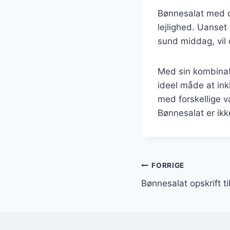
Bønnesalat med di
lejlighed. Uanset
sund middag, vil 
Med sin kombinat
ideel måde at ink
med forskellige v
Bønnesalat er ikke
Indlægsnavi
FORRIGE
Bønnesalat opskrift t