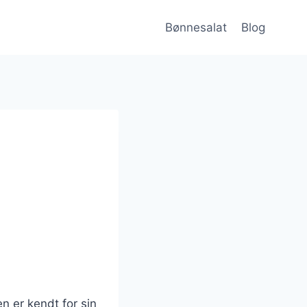
Bønnesalat
Blog
n er kendt for sin