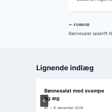
Indlægsnavi
FORRIGE
Bønnesalat opskrift til
Lignende indlæg
ønne
Bønnesalat med svampe
og æg
Af
9. december 2024