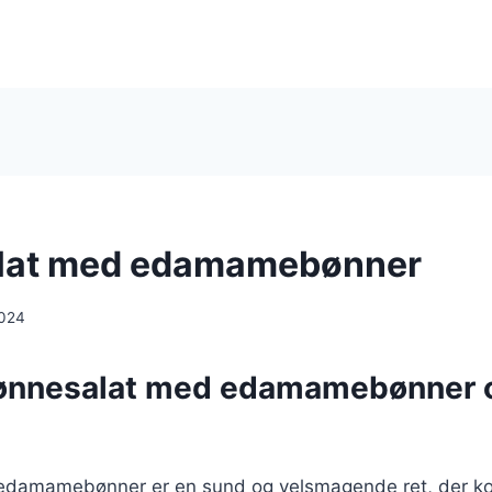
lat med edamamebønner
2024
bønnesalat med edamamebønner 
damamebønner er en sund og velsmagende ret, der kom