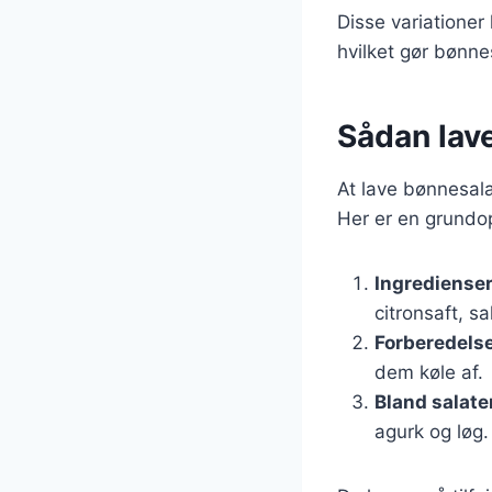
Disse variationer
hvilket gør bønnes
Sådan lav
At lave bønnesal
Her er en grundop
Ingrediense
citronsaft, sa
Forberedels
dem køle af.
Bland salate
agurk og løg.