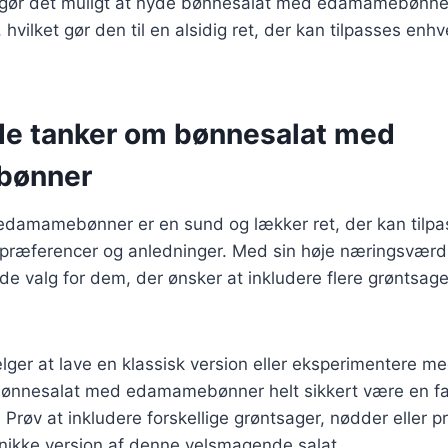
r gør det muligt at nyde bønnesalat med edamamebønn
 hvilket gør den til en alsidig ret, der kan tilpasses en
de tanker om bønnesalat med
bønner
damamebønner er en sund og lækker ret, der kan tilpa
spræferencer og anledninger. Med sin høje næringsværdi
e valg for dem, der ønsker at inkludere flere grøntsager
er at lave en klassisk version eller eksperimentere med
l bønnesalat med edamamebønner helt sikkert være en fa
 Prøv at inkludere forskellige grøntsager, nødder eller pr
nikke version af denne velsmagende salat.