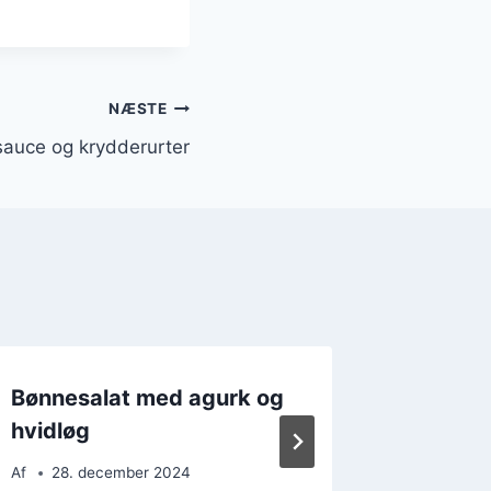
NÆSTE
auce og krydderurter
Bønnesalat med agurk og
Bønnes
hvidløg
havreg
Af
28. december 2024
Af
27. 