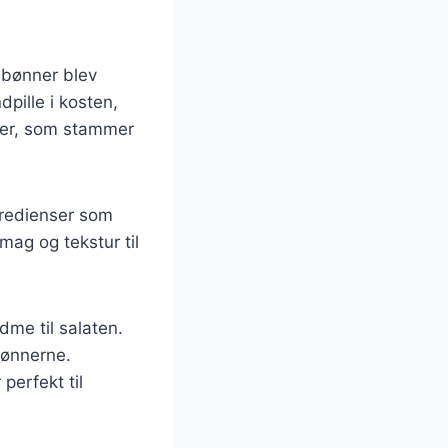
r bønner blev
pille i kosten,
nner, som stammer
ngredienser som
mag og tekstur til
ødme til salaten.
bønnerne.
perfekt til