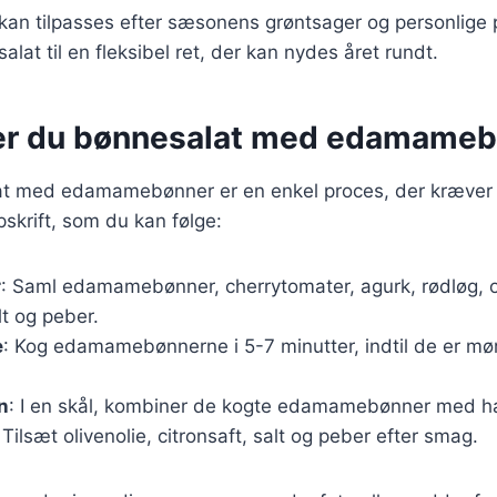
 kan tilpasses efter sæsonens grøntsager og personlige
alat til en fleksibel ret, der kan nydes året rundt.
er du bønnesalat med edamame
at med edamamebønner er en enkel proces, der kræver f
skrift, som du kan følge:
r
: Saml edamamebønner, cherrytomater, agurk, rødløg, ol
lt og peber.
e
: Kog edamamebønnerne i 5-7 minutter, indtil de er mø
n
: I en skål, kombiner de kogte edamamebønner med h
 Tilsæt olivenolie, citronsaft, salt og peber efter smag.