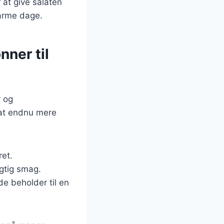
 at give salaten
varme dage.
ner til
r og
alat endnu mere
ret.
agtig smag.
de beholder til en