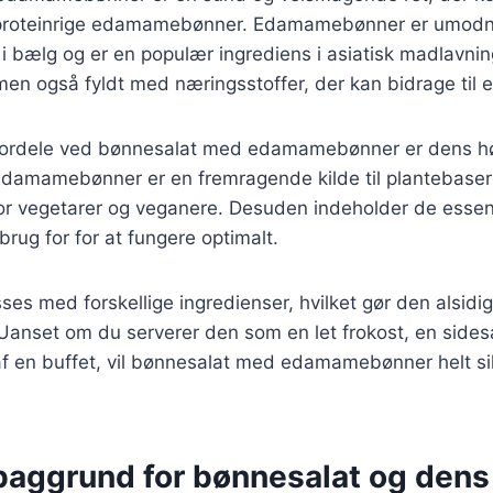
proteinrige edamamebønner. Edamamebønner er umodn
 i bælg og er en populær ingrediens i asiatisk madlavnin
men også fyldt med næringsstoffer, der kan bidrage til en
 fordele ved bønnesalat med edamamebønner er dens hø
 Edamamebønner er en fremragende kilde til plantebasere
or vegetarer og veganere. Desuden indeholder de essent
rug for for at fungere optimalt.
ses med forskellige ingredienser, hvilket gør den alsidig 
 Uanset om du serverer den som en let frokost, en sidesa
 af en buffet, vil bønnesalat med edamamebønner helt s
 baggrund for bønnesalat og dens