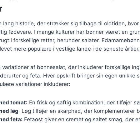
r
lang historie, der strækker sig tilbage til oldtiden, hvo
tig fødevare. I mange kulturer har bønner været en grund
rugt i forskellige retter, herunder salater. Edamamebø
blevet mere populære i vestlige lande i de seneste årtier.
variationer af bønnesalat, der inkluderer forskellige i
derurter og feta. Hver opskrift bringer sin egen unikke s
ulære variationer inkluderer:
med tomat
: En frisk og saftig kombination, der tilføjer s
med løg
: Løg tilføjer en skarphed, der komplementerer 
med feta
: Fetaost giver en cremet og saltet smag, der er 