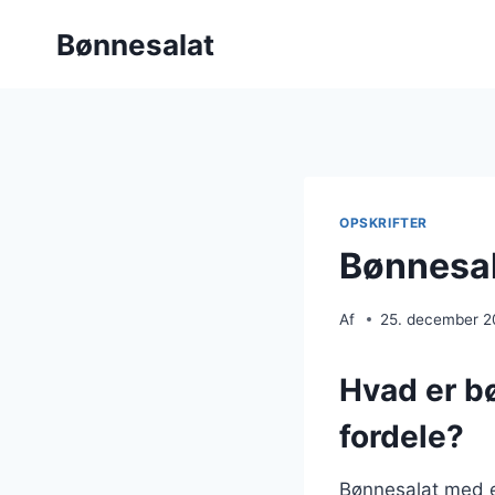
Fortsæt
Bønnesalat
til
indhold
OPSKRIFTER
Bønnesa
Af
25. december 
Hvad er 
fordele?
Bønnesalat med e