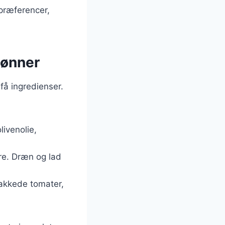
 præferencer,
bønner
å ingredienser.
ivenolie,
re. Dræn og lad
akkede tomater,