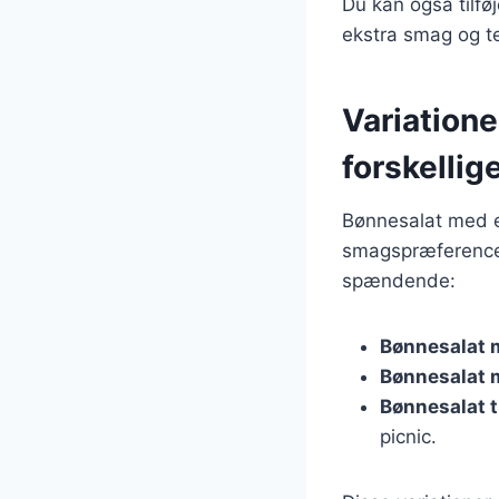
Du kan også tilfø
ekstra smag og te
Variation
forskellig
Bønnesalat med e
smagspræferencer.
spændende:
Bønnesalat 
Bønnesalat 
Bønnesalat ti
picnic.