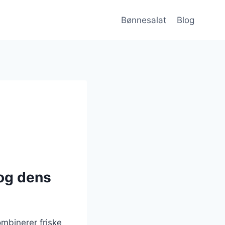
Bønnesalat
Blog
og dens
binerer friske