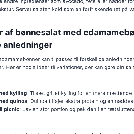
je andre ingredienser som avocado, feta eller nødder for
kstur. Server salaten kold som en forfriskende ret på 
er af bønnesalat med edamamebøn
e anledninger
damamebønner kan tilpasses til forskellige anledninge
 Her er nogle ideer til variationer, der kan gøre din s
med kylling
: Tilsæt grillet kylling for en mere mættende 
med quinoa
: Quinoa tilføjer ekstra protein og en nødde
l picnic
: Lav en stor portion og pak den i en tætslutten