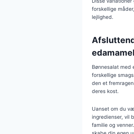
Disse variatione
forskellige måder,
lejlighed.
Afslutten
edamame
Bønnesalat med e
forskellige smag
den et fremragend
deres kost.
Uanset om du vælg
ingredienser, vi
familie og venner.
skabe din egen u