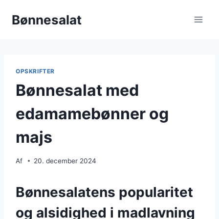
Fortsæt
Bønnesalat
til
indhold
OPSKRIFTER
Bønnesalat med
edamamebønner og
majs
Af
20. december 2024
Bønnesalatens popularitet
og alsidighed i madlavning