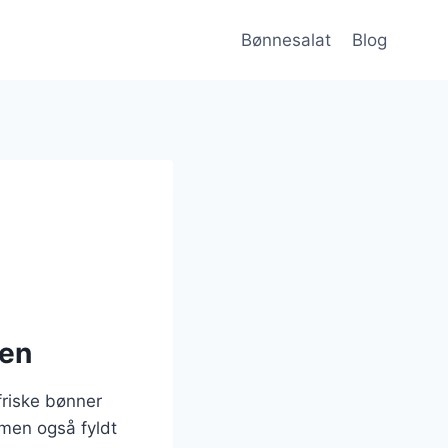
Bønnesalat
Blog
ven
friske bønner
men også fyldt