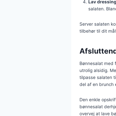
Lav dressin
salaten. Blan
Server salaten ko
tilbehør til dit mål
Afslutten
Bønnesalat med f
utrolig alsidig. M
tilpasse salaten 
del af en brunch e
Den enkle opskrift
bønnesalat derhj
overvej at lave b