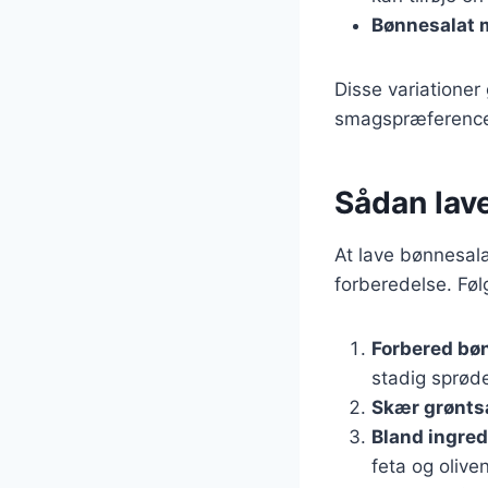
Bønnesalat 
Disse variationer 
smagspræferencer, 
Sådan lave
At lave bønnesala
forberedelse. Følg
Forbered bø
stadig sprød
Skær grønts
Bland ingre
feta og oliven