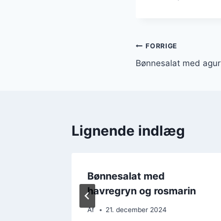
Indlægsnavi
FORRIGE
Bønnesalat med agurk
Lignende indlæg
ch i
Bønnesalat med
havregryn og rosmarin
Af
21. december 2024