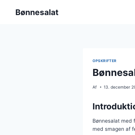
Fortsæt
Bønnesalat
til
indhold
OPSKRIFTER
Bønnesal
Af
13. december 2
Introdukti
Bønnesalat med fe
med smagen af fe