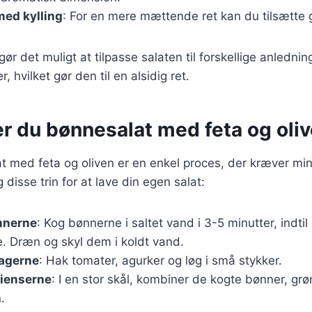
med kylling
: For en mere mættende ret kan du tilsætte gri
gør det muligt at tilpasse salaten til forskellige anlednin
hvilket gør den til en alsidig ret.
r du bønnesalat med feta og oli
t med feta og oliven er en enkel proces, der kræver min
 disse trin for at lave din egen salat:
nnerne
: Kog bønnerne i saltet vand i 3-5 minutter, indti
e. Dræn og skyl dem i koldt vand.
agerne
: Hak tomater, agurker og løg i små stykker.
dienserne
: I en stor skål, kombiner de kogte bønner, gr
.