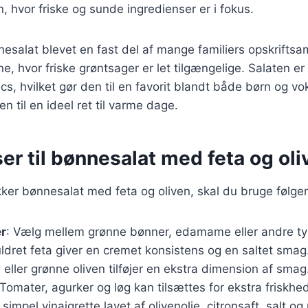
 hvor friske og sunde ingredienser er i fokus.
esalat blevet en fast del af mange familiers opskriftsam
hvor friske grøntsager er let tilgængelige. Salaten er o
nics, hvilket gør den til en favorit blandt både børn og v
n til en ideel ret til varme dage.
er til bønnesalat med feta og oli
kker bønnesalat med feta og oliven, skal du bruge følge
er
: Vælg mellem grønne bønner, edamame eller andre ty
ldret feta giver en cremet konsistens og en saltet smag
e eller grønne oliven tilføjer en ekstra dimension af smag
 Tomater, agurker og løg kan tilsættes for ekstra friskhe
 simpel vinaigrette lavet af olivenolie, citronsaft, salt og