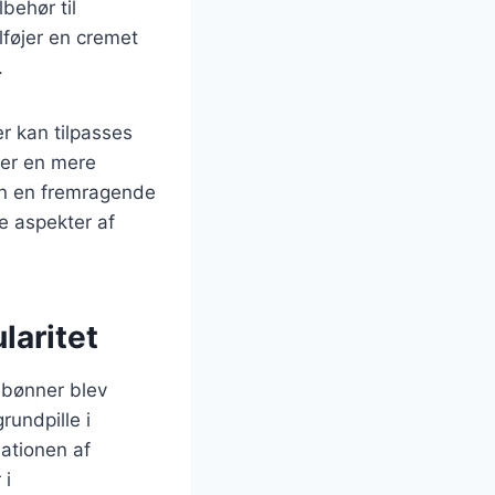
lbehør til
lføjer en cremet
.
er kan tilpasses
ler en mere
en en fremragende
ke aspekter af
laritet
r bønner blev
rundpille i
nationen af
 i