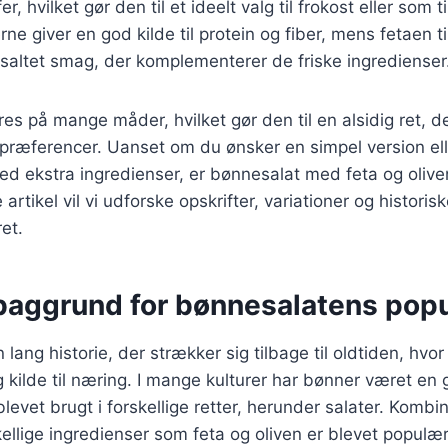
 hvilket gør den til et ideelt valg til frokost eller som ti
e giver en god kilde til protein og fiber, mens fetaen ti
saltet smag, der komplementerer de friske ingredienser
res på mange måder, hvilket gør den til en alsidig ret, d
spræferencer. Uanset om du ønsker en simpel version el
ed ekstra ingredienser, er bønnesalat med feta og oliv
artikel vil vi udforske opskrifter, variationer og historis
et.
 baggrund for bønnesalatens popu
lang historie, der strækker sig tilbage til oldtiden, hvo
g kilde til næring. I mange kulturer har bønner været en g
levet brugt i forskellige retter, herunder salater. Kombi
llige ingredienser som feta og oliven er blevet populær