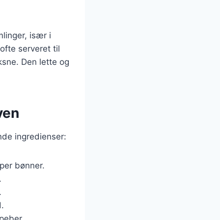
linger, især i
fte serveret til
oksne. Den lette og
ven
nde ingredienser:
per bønner.
.
.
d.
 peber.