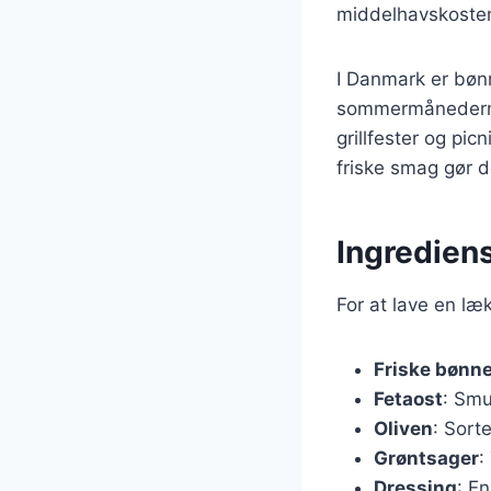
middelhavskosten,
I Danmark er bønn
sommermånederne, 
grillfester og pic
friske smag gør de
Ingrediens
For at lave en læ
Friske bønn
Fetaost
: Smu
Oliven
: Sort
Grøntsager
:
Dressing
: En