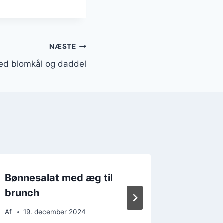
NÆSTE
ed blomkål og daddel
Bønnesalat med æg til
Bønnesa
brunch
eller f
Af
19. december 2024
Af
11. 