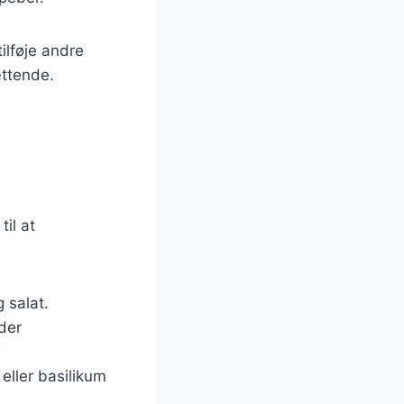
ilføje andre
ættende.
til at
g salat.
 der
 eller basilikum