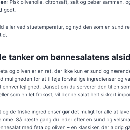
gen
: Pisk olivenolie, citronsaft, salt og peber sammen, 
d godt.
ld eller ved stuetemperatur, og nyd den som en sund re
tid.
de tanker om bønnesalatens alsi
eta og oliven er en ret, der ikke kun er sund og næren
ed muligheden for at tilføje forskellige ingredienser og v
til enhver lejlighed. Uanset om du serverer den til en s
ller som en let frokost, vil denne salat helt sikkert imp
 og de friske ingredienser gør det muligt for alle at lav
emme. Så næste gang du leder efter en sund og velsma
ønnesalat med feta og oliven – en klassiker, der aldrig g