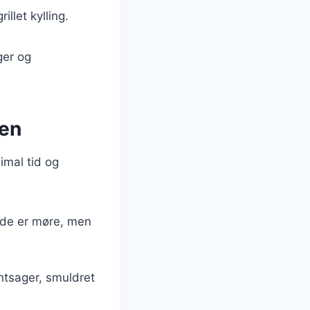
llet kylling.
ger og
ven
imal tid og
l de er møre, men
øntsager, smuldret