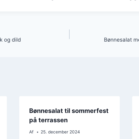
gation
 og dild
Bønnesalat m
Bønnesalat til sommerfest
på terrassen
Af
25. december 2024