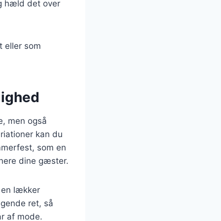
og hæld det over
t eller som
dighed
de, men også
ariationer kan du
ommerfest, som en
onere dine gæster.
e en lækker
gende ret, så
år af mode.