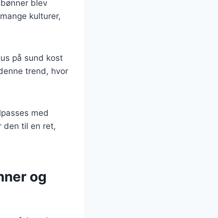
r bønner blev
 mange kulturer,
kus på sund kost
 denne trend, hvor
tilpasses med
 den til en ret,
nner og