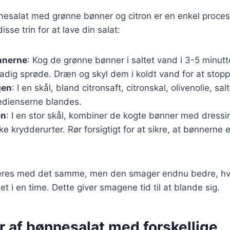
nesalat med grønne bønner og citron er en enkel proces
isse trin for at lave din salat:
nnerne
: Kog de grønne bønner i saltet vand i 3-5 minutter
dig sprøde. Dræn og skyl dem i koldt vand for at stopp
gen
: I en skål, bland citronsaft, citronskal, olivenolie, sa
redienserne blandes.
en
: I en stor skål, kombiner de kogte bønner med dressi
ske krydderurter. Rør forsigtigt for at sikre, at bønnerne
eres med det samme, men den smager endnu bedre, hvis
t i en time. Dette giver smagene tid til at blande sig.
r af bønnesalat med forskellige