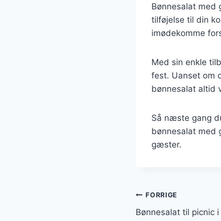
Bønnesalat med g
tilføjelse til din
imødekomme fors
Med sin enkle til
fest. Uanset om du
bønnesalat altid
Så næste gang du 
bønnesalat med gr
gæster.
Indlægsnavi
FORRIGE
Bønnesalat til picnic i