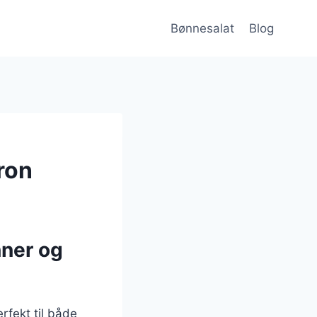
Bønnesalat
Blog
ron
nner og
rfekt til både