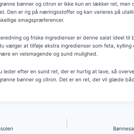
rønne bønner og citron er ikke kun en lækker ret, men
 kost. Den er rig på næringsstoffer og kan varieres på utal
kellige smagspræferencer.
beredning og friske ingredienser er denne salat ideel ti
 vælger at tilføje ekstra ingredienser som feta, kylling 
 være en velsmagende og sund mulighed.
leder efter en sund ret, der er hurtig at lave, så overve
ønne bønner og citron. Det er en ret, der vil glæde bå
gation
 solen
Bønnesal