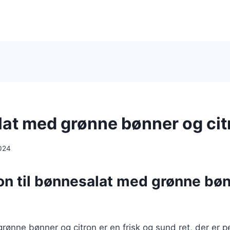
at med grønne bønner og cit
024
ion til bønnesalat med grønne bø
ønne bønner og citron er en frisk og sund ret, der er pe