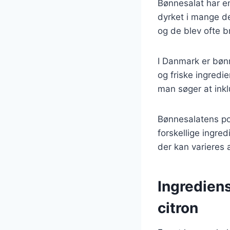
Bønnesalat har en 
dyrket i mange de
og de blev ofte bru
I Danmark er bønn
og friske ingredi
man søger at inkl
Bønnesalatens pop
forskellige ingred
der kan varieres 
Ingredien
citron