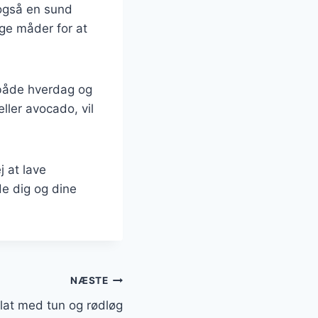
 også en sund
lige måder for at
l både hverdag og
eller avocado, vil
j at lave
de dig og dine
NÆSTE
at med tun og rødløg