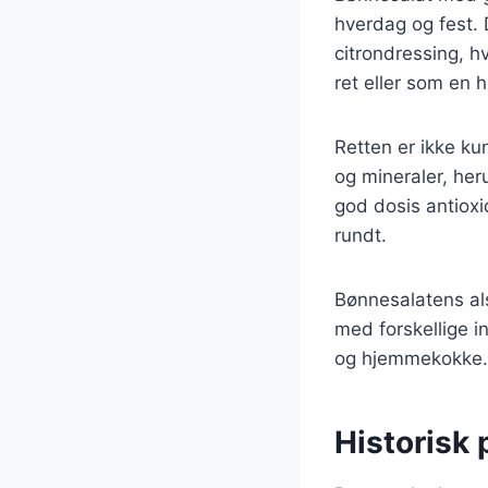
hverdag og fest.
citrondressing, h
ret eller som en 
Retten er ikke k
og mineraler, her
god dosis antiox
rundt.
Bønnesalatens als
med forskellige i
og hjemmekokke.
Historisk