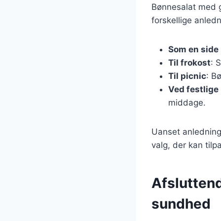
Bønnesalat med gr
forskellige anledn
Som en side 
Til frokost
: 
Til picnic
: B
Ved festlige 
middage.
Uanset anledning
valg, der kan til
Afslutten
sundhed