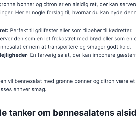
ønne bønner og citron er en alsidig ret, der kan server
inger. Her er nogle forslag til, hvornår du kan nyde denn
ret
: Perfekt til grillfester eller som tilbehør til kødretter.
Server den som en let frokostret med brød eller som en d
ønnesalat er nem at transportere og smager godt kold.
lejligheder
: En farverig salat, der kan imponere gæster
en vil bønnesalat med grønne bønner og citron være et
passes enhver smag.
de tanker om bønnesalatens alsi