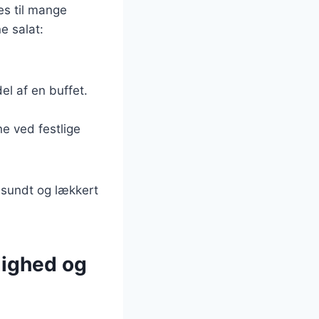
es til mange
e salat:
el af en buffet.
ne ved festlige
 sundt og lækkert
dighed og