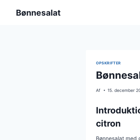
Fortsæt
Bønnesalat
til
indhold
OPSKRIFTER
Bønnesal
Af
15. december 2
Introdukt
citron
Bønnesalat med gr