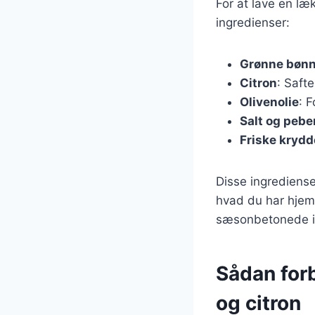
For at lave en l
ingredienser:
Grønne bønn
Citron
: Saft
Olivenolie
: 
Salt og pebe
Friske krydd
Disse ingredienser
hvad du har hjemm
sæsonbetonede i
Sådan for
og citron