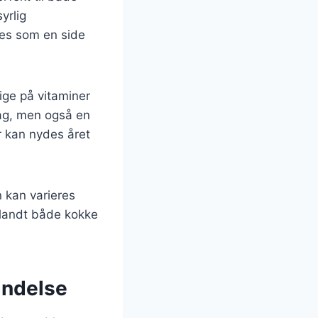
yrlig
res som en side
ge på vitaminer
mag, men også en
r kan nydes året
n kan varieres
 blandt både kokke
indelse