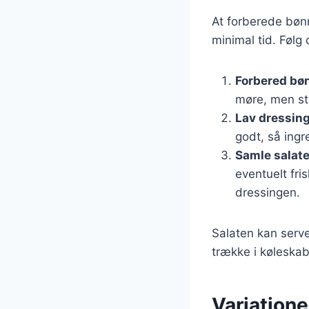
At forberede bøn
minimal tid. Følg d
Forbered bø
møre, men sta
Lav dressin
godt, så ing
Samle salat
eventuelt fri
dressingen.
Salaten kan serv
trække i køleskabe
Variatione