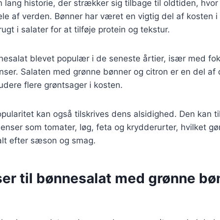
lang historie, der strækker sig tilbage til oldtiden, hvo
le af verden. Bønner har været en vigtig del af kosten i
gt i salater for at tilføje protein og tekstur.
esalat blevet populær i de seneste årtier, især med fo
enser. Salaten med grønne bønner og citron er en del af
udere flere grøntsager i kosten.
ularitet kan også tilskrives dens alsidighed. Den kan 
ienser som tomater, løg, feta og krydderurter, hvilket gør
alt efter sæson og smag.
ser til bønnesalat med grønne bø