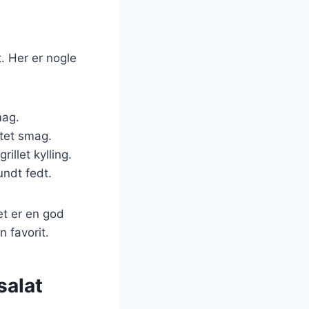
. Her er nogle
mag.
ltet smag.
illet kylling.
ndt fedt.
et er en god
 favorit.
salat