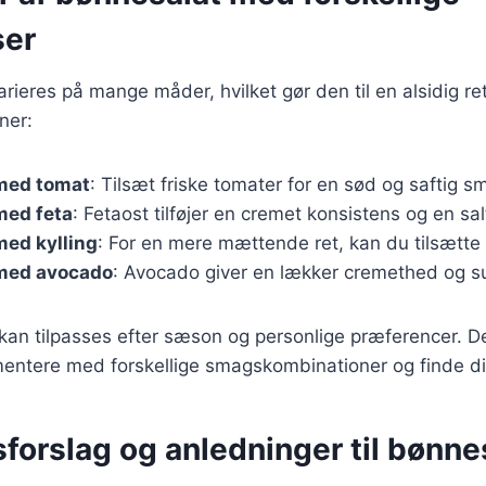
ser
rieres på mange måder, hvilket gør den til en alsidig ret
ner:
med tomat
: Tilsæt friske tomater for en sød og saftig s
med feta
: Fetaost tilføjer en cremet konsistens og en sa
med kylling
: For en mere mættende ret, kan du tilsætte gr
med avocado
: Avocado giver en lækker cremethed og su
 kan tilpasses efter sæson og personlige præferencer. D
entere med forskellige smagskombinationer og finde din
forslag og anledninger til bønne