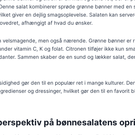
 Denne salat kombinerer sprøde grønne bønner med en s
vilket giver en dejlig smagsoplevelse. Salaten kan serve
hovedret, afhængigt af hvad du ønsker.
un velsmagende, men også nærende. Grønne bønner er ri
under vitamin C, K og folat. Citronen tilføjer ikke kun s
idanter. Sammen skaber de en sund og lækker salat, de
idighed gør den til en populær ret i mange kulturer. De
ngredienser og dressinger, hvilket gør den til en favorit
 perspektiv på bønnesalatens opr