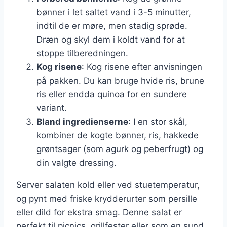
bønner i let saltet vand i 3-5 minutter,
indtil de er møre, men stadig sprøde.
Dræn og skyl dem i koldt vand for at
stoppe tilberedningen.
Kog risene
: Kog risene efter anvisningen
på pakken. Du kan bruge hvide ris, brune
ris eller endda quinoa for en sundere
variant.
Bland ingredienserne
: I en stor skål,
kombiner de kogte bønner, ris, hakkede
grøntsager (som agurk og peberfrugt) og
din valgte dressing.
Server salaten kold eller ved stuetemperatur,
og pynt med friske krydderurter som persille
eller dild for ekstra smag. Denne salat er
perfekt til picnics, grillfester eller som en sund