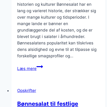
historien og kulturer Bønnesalat har en
lang og varieret historie, der strækker sig
over mange kulturer og tidsperioder. I
mange lande er bønner en
grundlæggende del af kosten, og de er
blevet brugt i salater i århundreder.
Bønnesalatens popularitet kan tilskrives
dens alsidighed og evne til at tilpasse sig
forskellige smagsprofiler og…
Bønnesalat
Læs mere
med
krydderurter:
fyldig
Opskrifter
og
aromatisk
Bønnesalat til festlige
smag