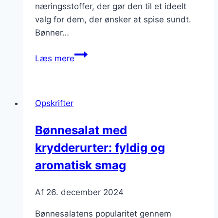
næringsstoffer, der gør den til et ideelt
valg for dem, der ønsker at spise sundt.
Bønner…
Bønnesalat
Læs mere
med
avocado
og
Opskrifter
mandler
Bønnesalat med
krydderurter: fyldig og
aromatisk smag
Af
26. december 2024
Bønnesalatens popularitet gennem