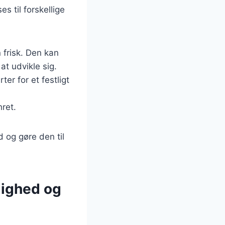
s til forskellige
 frisk. Den kan
at udvikle sig.
er for et festligt
ret.
d og gøre den til
dighed og