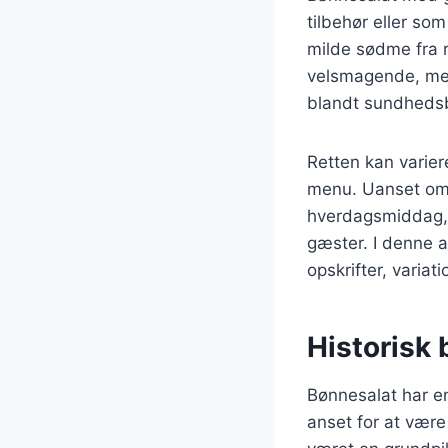
tilbehør eller s
milde sødme fra r
velsmagende, men 
blandt sundheds
Retten kan variere
menu. Uanset om d
hverdagsmiddag, 
gæster. I denne a
opskrifter, variat
Historisk
Bønnesalat har en 
anset for at være 