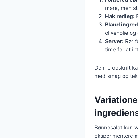
møre, men sta
Hak rødløg
:
Bland ingre
olivenolie og
Server
: Rør 
time for at i
Denne opskrift ka
med smag og teks
Variatione
ingredien
Bønnesalat kan var
eksperimentere m