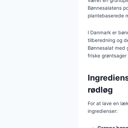
været en grundpill
Bønnesalatens pop
plantebaserede m
I Danmark er bønn
tilberedning og de
Bønnesalat med g
friske grøntsager
Ingredien
rødløg
For at lave en l
ingredienser:
Grønne bønn