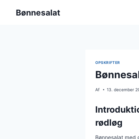
Fortsæt
Bønnesalat
til
indhold
OPSKRIFTER
Bønnesal
Af
13. december 2
Introdukt
rødløg
Bønnesalat med g