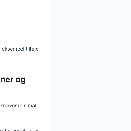
 eksempel tilføje
ner og
 kræver minimal
tter, indtil de er