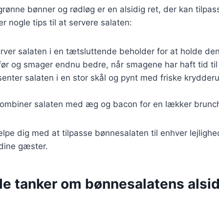
ønne bønner og rødløg er en alsidig ret, der kan tilpasse
r nogle tips til at servere salaten:
erver salaten i en tætsluttende beholder for at holde den
ør og smager endnu bedre, når smagene har haft tid til 
enter salaten i en stor skål og pynt med friske krydderurt
Kombiner salaten med æg og bacon for en lækker brunch
ælpe dig med at tilpasse bønnesalaten til enhver lejlighe
 dine gæster.
de tanker om bønnesalatens alsi