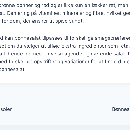
rønne bønner og rødløg er ikke kun en lækker ret, men
kost. Den er rig på vitaminer, mineraler og fibre, hvilket gør
for dem, der ønsker at spise sundt.
d kan bønnesalat tilpasses til forskellige smagspræfere
et om du vælger at tilføje ekstra ingredienser som feta
altid ende op med en velsmagende og nærende salat. P
d forskellige opskrifter og variationer for at finde din 
 bønnesalat.
gation
 solen
Bønnesa