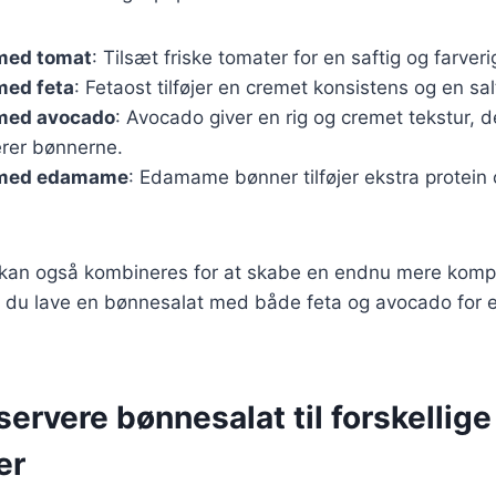
med tomat
: Tilsæt friske tomater for en saftig og farveri
med feta
: Fetaost tilføjer en cremet konsistens og en sa
med avocado
: Avocado giver en rig og cremet tekstur, d
rer bønnerne.
 med edamame
: Edamame bønner tilføjer ekstra protein
r kan også kombineres for at skabe en endnu mere komp
 du lave en bønnesalat med både feta og avocado for 
 servere bønnesalat til forskellige
er