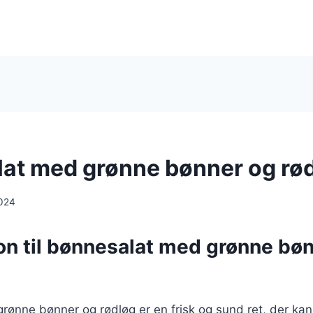
at med grønne bønner og rø
024
ion til bønnesalat med grønne bø
rønne bønner og rødløg er en frisk og sund ret, der ka