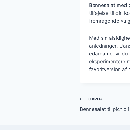
Bønnesalat med g
tilføjelse til din 
fremragende valg 
Med sin alsidighe
anledninger. Uans
edamame, vil du 
eksperimentere me
favoritversion af
Indlægsnavi
FORRIGE
Bønnesalat til picnic i