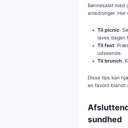
Bønnesalat med gr
anledninger. Her e
Til picnic
: S
laves dagen f
Til fest
: Præs
udseende.
Til brunch
: 
Disse tips kan hj
en favorit blandt
Afslutten
sundhed