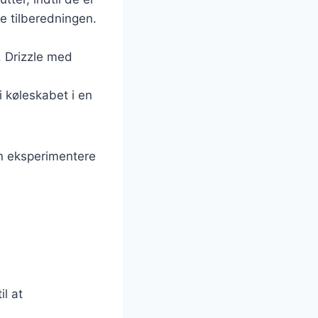
e tilberedningen.
. Drizzle med
 i køleskabet i en
an eksperimentere
il at