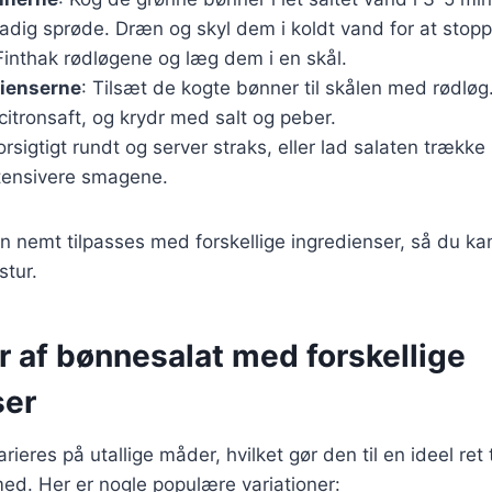
dig sprøde. Dræn og skyl dem i koldt vand for at stopp
 Finthak rødløgene og læg dem i en skål.
dienserne
: Tilsæt de kogte bønner til skålen med rødløg
 citronsaft, og krydr med salt og peber.
forsigtigt rundt og server straks, eller lad salaten trække
ntensivere smagene.
n nemt tilpasses med forskellige ingredienser, så du k
tur.
r af bønnesalat med forskellige
ser
ieres på utallige måder, hvilket gør den til en ideel ret t
ed. Her er nogle populære variationer: