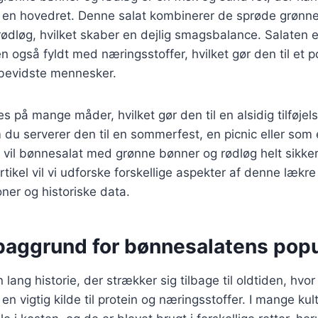
om en hovedret. Denne salat kombinerer de sprøde grøn
ødløg, hvilket skaber en dejlig smagsbalance. Salaten e
også fyldt med næringsstoffer, hvilket gør den til et p
bevidste mennesker.
s på mange måder, hvilket gør den til en alsidig tilføjels
u serverer den til en sommerfest, en picnic eller som 
vil bønnesalat med grønne bønner og rødløg helt sikke
rtikel vil vi udforske forskellige aspekter af denne lækre
ioner og historiske data.
 baggrund for bønnesalatens popu
lang historie, der strækker sig tilbage til oldtiden, hvo
en vigtig kilde til protein og næringsstoffer. I mange ku