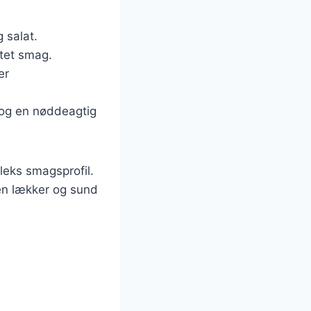
g salat.
ltet smag.
er
 og en nøddeagtig
leks smagsprofil.
en lækker og sund