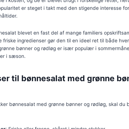
e i kosten, og de er blevet brugt i forskellige retter, her
ularitet er steget i takt med den stigende interesse fo
åltider.
esalat blevet en fast del af mange familiers opskriftsa
 friske ingredienser gør den til en ideel ret til både hve
rønne bønner og rødløg er især populær i sommermåne
 er i sæson.
ser til bønnesalat med grønne bø
ækker bønnesalat med grønne bønner og rødløg, skal du 
er
: Friske eller frosne, skåret i mindre stykker.