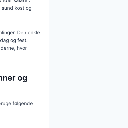
under salater.
r sund kost og
mlinger. Den enkle
rdag og fest.
derne, hvor
nner og
bruge følgende