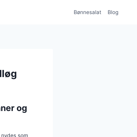
Bønnesalat
Blog
dløg
nner og
n nydes som