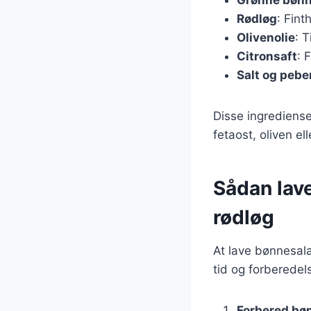
Rødløg
: Fint
Olivenolie
: T
Citronsaft
: 
Salt og pebe
Disse ingrediense
fetaost, oliven ell
Sådan lav
rødløg
At lave bønnesal
tid og forberedels
Forbered bø