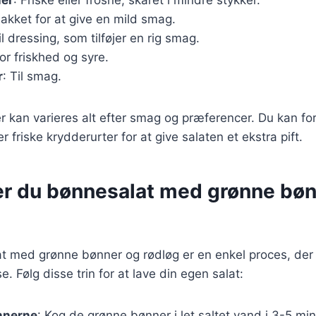
hakket for at give en mild smag.
il dressing, som tilføjer en rig smag.
For friskhed og syre.
r
: Til smag.
r kan varieres alt efter smag og præferencer. Du kan for
er friske krydderurter for at give salaten et ekstra pift.
er du bønnesalat med grønne bøn
at med grønne bønner og rødløg er en enkel proces, der
e. Følg disse trin for at lave din egen salat:
nnerne
: Kog de grønne bønner i let saltet vand i 3-5 minu