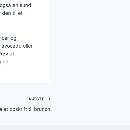
 også en sund
 den til et
ncer og
, avocado eller
røv at
egen
NÆSTE
lat opskrift til brunch