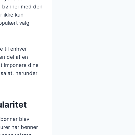
ne bønner med den
r ikke kun
opulært valg
e til enhver
en del af en
rt imponere dine
 salat, herunder
laritet
r bønner blev
lturer har bønner