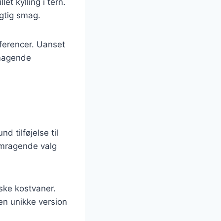
et kylling i tern.
agtig smag.
æferencer. Uanset
smagende
 tilføjelse til
fremragende valg
nske kostvaner.
en unikke version