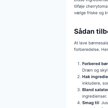
tilføje cherrytoma
vælge friske og k
Sådan til
At lave bønnesala
forberedelse. Her 
Forbered bø
Dræn og skyl 
Hak ingredi
inkludere, so
Bland salate
ingredienser.
Smag til
: Ju