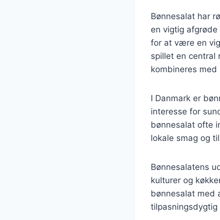
Bønnesalat har rø
en vigtig afgrøde
for at være en vig
spillet en centra
kombineres med r
I Danmark er bønn
interesse for sun
bønnesalat ofte i
lokale smag og ti
Bønnesalatens udv
kulturer og køkken
bønnesalat med alt
tilpasningsdygtig 