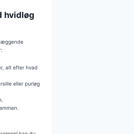
d hvidløg
ndlæggende
r:
, alt efter hvad
sille eller purløg
n.
 sammen.
eksempel kan du