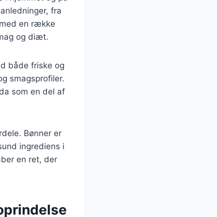
 anledninger, fra
s med en række
smag og diæt.
ed både friske og
og smagsprofiler.
da som en del af
rdele. Bønner er
 sund ingrediens i
ber en ret, der
oprindelse