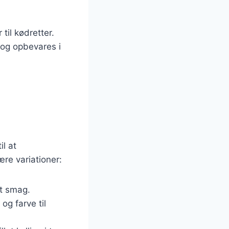
til kødretter.
d og opbevares i
il at
re variationer:
et smag.
og farve til