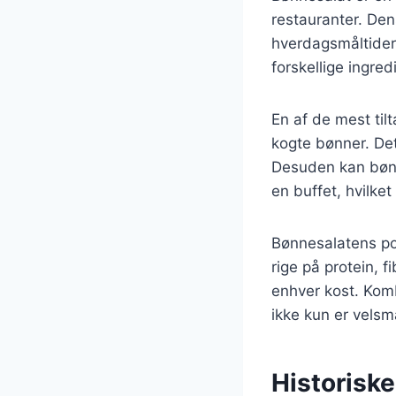
restauranter. Dens
hverdagsmåltider
forskellige ingred
En af de mest til
kogte bønner. Det
Desuden kan bønn
en buffet, hvilket 
Bønnesalatens po
rige på protein, f
enhver kost. Komb
ikke kun er vel
Historisk