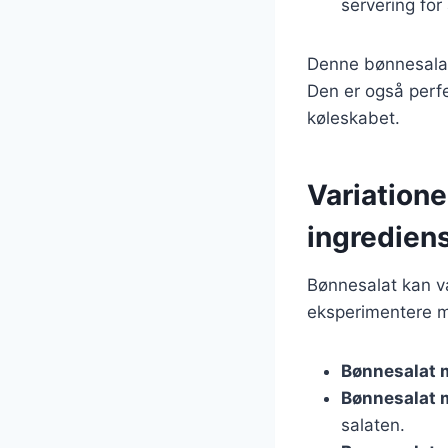
servering for
Denne bønnesalat 
Den er også perfe
køleskabet.
Variatione
ingredien
Bønnesalat kan var
eksperimentere m
Bønnesalat 
Bønnesalat 
salaten.