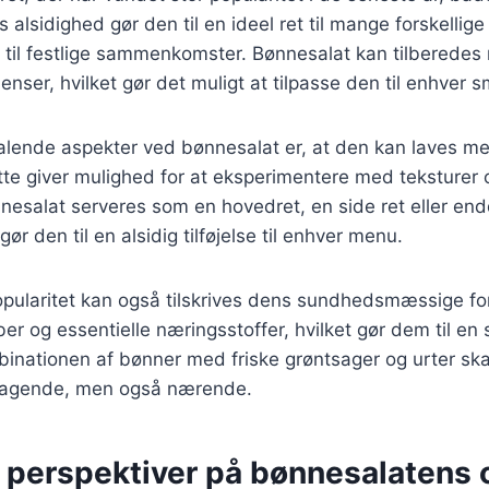
 alsidighed gør den til en ideel ret til mange forskellige
 til festlige sammenkomster. Bønnesalat kan tilberede
ienser, hvilket gør det muligt at tilpasse den til enhver 
talende aspekter ved bønnesalat er, at den kan laves m
te giver mulighed for at eksperimentere med teksturer 
esalat serveres som en hovedret, en side ret eller end
gør den til en alsidig tilføjelse til enhver menu.
pularitet kan også tilskrives dens sundhedsmæssige fo
iber og essentielle næringsstoffer, hvilket gør dem til en
inationen af bønner med friske grøntsager og urter ska
smagende, men også nærende.
e perspektiver på bønnesalatens 