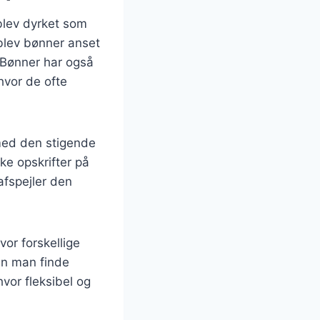
 blev dyrket som
 blev bønner anset
r. Bønner har også
hvor de ofte
 med den stigende
ke opskrifter på
afspejler den
or forskellige
kan man finde
hvor fleksibel og