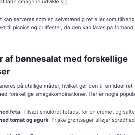
 at lade smagene udvikle sig.
kan serveres som en selvstændig ret eller som tilbehør 
kt til picnics og grillfester, da den kan laves på forhån
r af bønnesalat med forskellige
ser
ieres på utallige måder, hvilket gør den til en ideel ret t
ed forskellige smagskombinationer. Her er nogle populæ
med feta
: Tilsæt smuldret fetaost for en cremet og salt
med tomat og agurk
: Friske grøntsager tilføjer sprødhed 