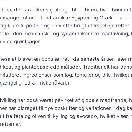
dder, der strækker sig tilbage til oldtiden, hvor bønner
 i mange kulturer. I det antikke Egypten og Grækenland
tig kilde til protein og blev ofte brugt i forskellige rette
l rolle i den mexicanske og sydamerikanske madlavning, 
is og grøntsager.
esalat blevet en populær ret i de seneste årtier, især
d kost og plantebaserede måltider. Traditionelt har dans
nkluderet ingredienser som løg, tomater og dild, hvilket 
lgængelighed af friske råvarer.
ikling har også været påvirket af globale madtrends, hv
er har bidraget til nye opskrifter og variationer. I dag 
 fra feta og oliven til kylling og avocado, hvilket viser, 
retten er.