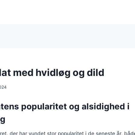
at med hvidløg og dild
024
ens popularitet og alsidighed i
ng
ret, der har vundet stor popularitet i de seneste år, bå