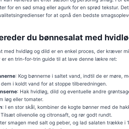
ter for en sød smag eller agurk for en sprød tekstur. Det 
valitetsingredienser for at opnå den bedste smagsoplev
bereder du bønnesalat med hvidlø
t med hvidløg og dild er en enkel proces, der kræver mi
er en trin-for-trin guide til at lave denne lækre ret:
nnerne
: Kog bønnerne i saltet vand, indtil de er møre, 
dem i koldt vand for at stoppe tilberedningen.
enserne
: Hak hvidløg, dild og eventuelle andre grøntsag
m løg eller tomater.
n
: I en stor skål, kombiner de kogte bønner med de ha
 Tilsæt olivenolie og citronsaft, og rør godt rundt.
ster smagen med salt og peber, og lad salaten trække i 1