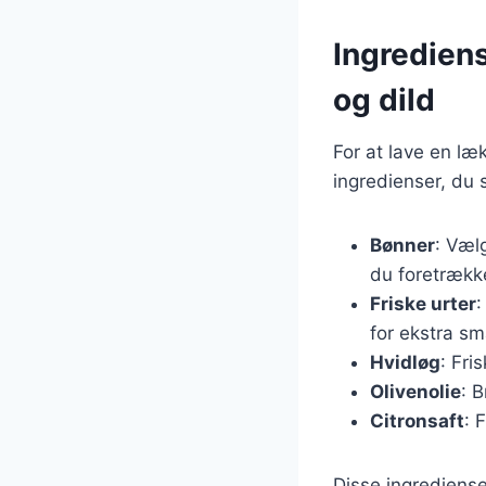
Ingrediens
og dild
For at lave en l
ingredienser, du 
Bønner
: Væl
du foretrækk
Friske urter
:
for ekstra sm
Hvidløg
: Fri
Olivenolie
: 
Citronsaft
: 
Disse ingrediense