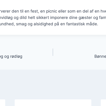
erer den til en fest, en picnic eller som en del af en h
idløg og dild helt sikkert imponere dine gæster og famil
undhed, smag og alsidighed på en fantastisk måde.
gation
g og rødløg
Bønne