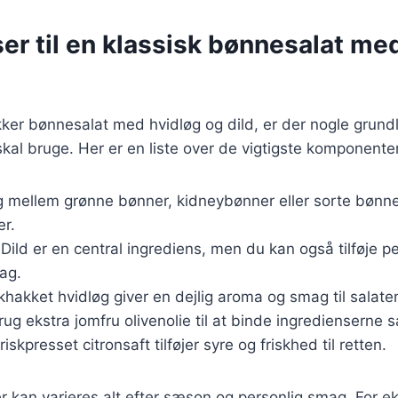
er til en klassisk bønnesalat me
ækker bønnesalat med hvidløg og dild, er der nogle gru
skal bruge. Her er en liste over de vigtigste komponente
g mellem grønne bønner, kidneybønner eller sorte bønner
er.
 Dild er en central ingrediens, men du kan også tilføje per
ag.
skhakket hvidløg giver en dejlig aroma og smag til salate
Brug ekstra jomfru olivenolie til at binde ingredienserne
Friskpresset citronsaft tilføjer syre og friskhed til retten.
r kan varieres alt efter sæson og personlig smag. For 