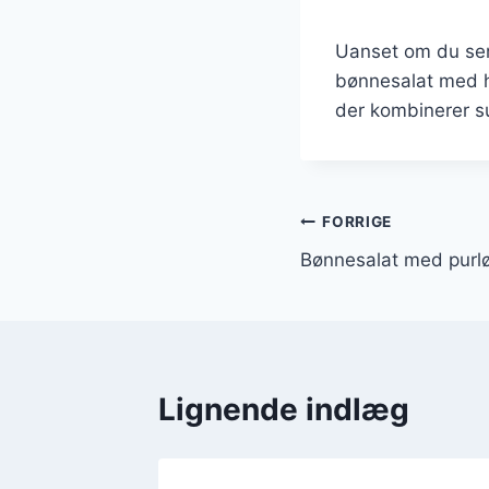
Uanset om du serv
bønnesalat med hv
der kombinerer s
Indlægsnavi
FORRIGE
Bønnesalat med purlø
Lignende indlæg