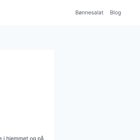
Bønnesalat
Blog
de i hjemmet og på