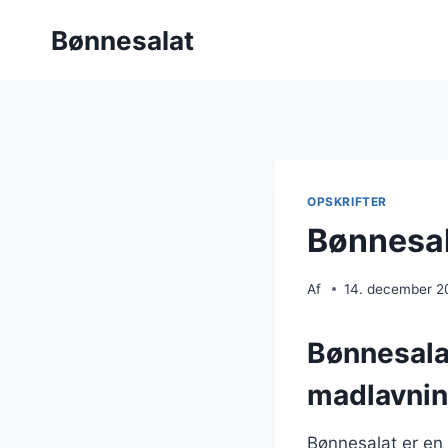
Fortsæt
Bønnesalat
til
indhold
OPSKRIFTER
Bønnesal
Af
14. december 2
Bønnesalat
madlavni
Bønnesalat er en 