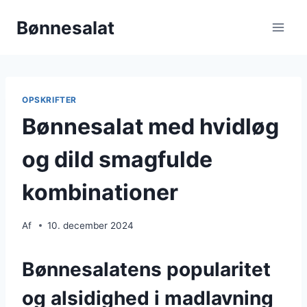
Fortsæt
Bønnesalat
til
indhold
OPSKRIFTER
Bønnesalat med hvidløg
og dild smagfulde
kombinationer
Af
10. december 2024
Bønnesalatens popularitet
og alsidighed i madlavning