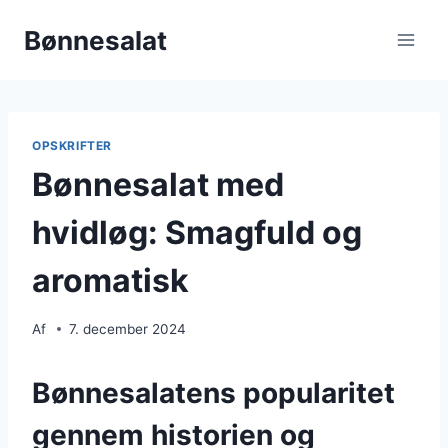
Fortsæt
Bønnesalat
til
indhold
OPSKRIFTER
Bønnesalat med
hvidløg: Smagfuld og
aromatisk
Af
7. december 2024
Bønnesalatens popularitet
gennem historien og