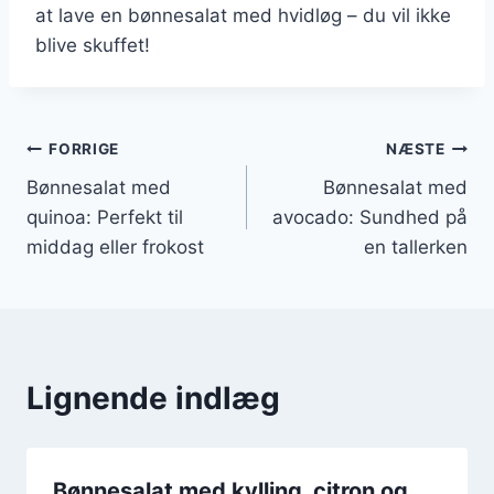
at lave en bønnesalat med hvidløg – du vil ikke
blive skuffet!
Indlægsnavigation
FORRIGE
NÆSTE
Bønnesalat med
Bønnesalat med
quinoa: Perfekt til
avocado: Sundhed på
middag eller frokost
en tallerken
Lignende indlæg
Bønnesalat med kylling, citron og