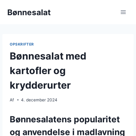
Fortsæt
Bønnesalat
til
indhold
OPSKRIFTER
Bønnesalat med
kartofler og
krydderurter
Af
4. december 2024
Bønnesalatens popularitet
og anvendelse i madlavning