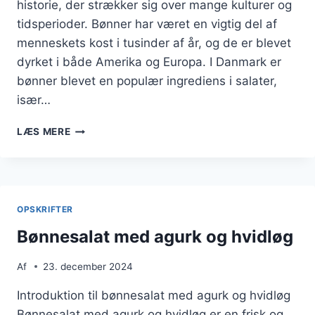
historie, der strækker sig over mange kulturer og
tidsperioder. Bønner har været en vigtig del af
menneskets kost i tusinder af år, og de er blevet
dyrket i både Amerika og Europa. I Danmark er
bønner blevet en populær ingrediens i salater,
især…
BØNNESALAT
LÆS MERE
TIL
PICNIC
I
PARKEN
OPSKRIFTER
Bønnesalat med agurk og hvidløg
Af
23. december 2024
Introduktion til bønnesalat med agurk og hvidløg
Bønnesalat med agurk og hvidløg er en frisk og