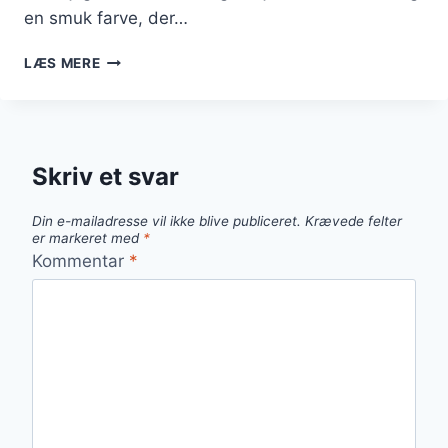
en smuk farve, der…
BØNNESALAT
LÆS MERE
MED
RØDLØG
OG
KIKÆRTER
Skriv et svar
Din e-mailadresse vil ikke blive publiceret.
Krævede felter
er markeret med
*
Kommentar
*