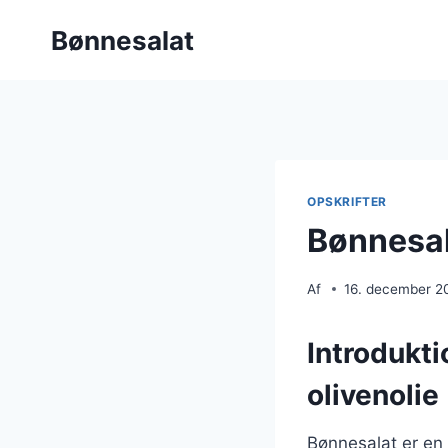
Fortsæt
Bønnesalat
til
indhold
OPSKRIFTER
Bønnesal
Af
16. december 2
Introdukti
olivenolie
Bønnesalat er en 