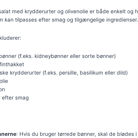
alat med krydderurter og olivenolie er både enkelt og hu
m kan tilpasses efter smag og tilgængelige ingredienser
kluderer:
ønner (f.eks. kidneybønner eller sorte bønner)
 finthakket
ske krydderurter (f.eks. persille, basilikum eller dild)
olie
ron
r efter smag
nnerne
: Hvis du bruger tørrede bønner, skal de blødes 