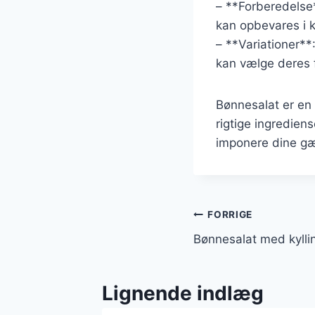
– **Forberedelse**
kan opbevares i kø
– **Variationer**:
kan vælge deres f
Bønnesalat er en 
rigtige ingrediens
imponere dine gæ
Indlægsnavi
FORRIGE
Bønnesalat med kyllin
Lignende indlæg