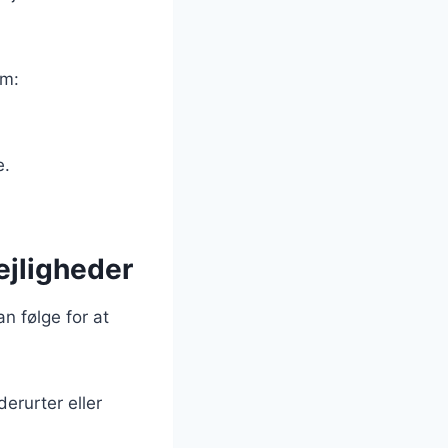
om:
e.
lejligheder
an følge for at
erurter eller