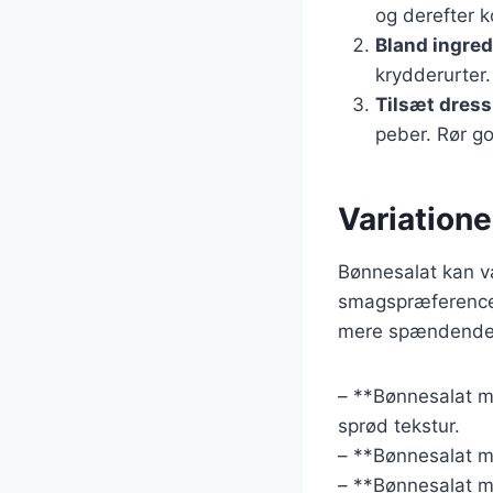
og derefter k
Bland ingre
krydderurter.
Tilsæt dress
peber. Rør go
Variatione
Bønnesalat kan va
smagspræferencer.
mere spændende
– **Bønnesalat m
sprød tekstur.
– **Bønnesalat me
– **Bønnesalat me