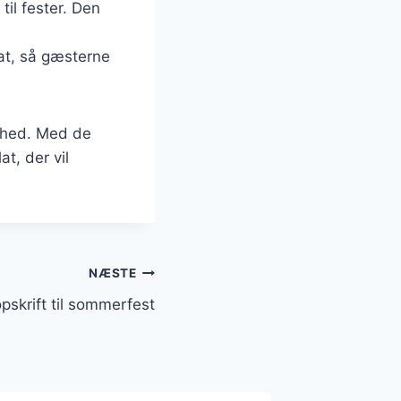
til fester. Den
.
lat, så gæsterne
ighed. Med de
t, der vil
NÆSTE
pskrift til sommerfest