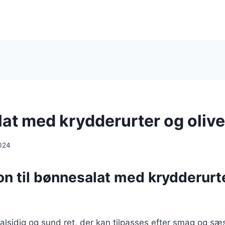
at med krydderurter og olive
024
on til bønnesalat med krydderurt
alsidig og sund ret, der kan tilpasses efter smag og sæ