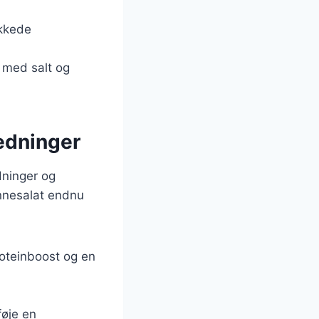
akkede
r med salt og
ledninger
dninger og
ønnesalat endnu
oteinboost og en
føje en