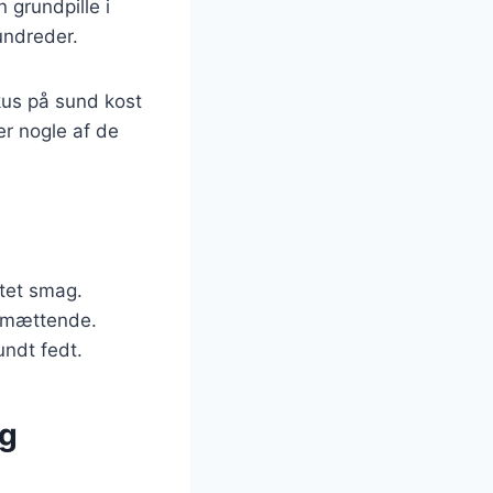
 grundpille i
undreder.
kus på sund kost
er nogle af de
ltet smag.
e mættende.
ndt fedt.
og