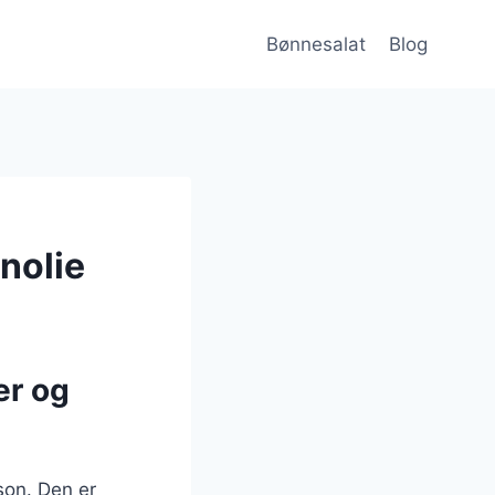
Bønnesalat
Blog
nolie
er og
son. Den er