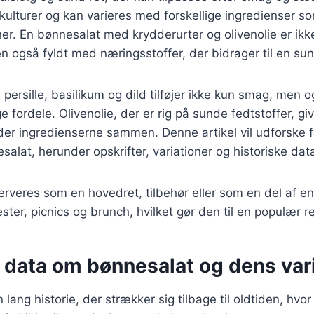
ulturer og kan varieres med forskellige ingredienser s
er. En bønnesalat med krydderurter og olivenolie er ikk
også fyldt med næringsstoffer, der bidrager til en sund 
persille, basilikum og dild tilføjer ikke kun smag, men
ordele. Olivenolie, der er rig på sunde fedtstoffer, gi
der ingredienserne sammen. Denne artikel vil udforske f
salat, herunder opskrifter, variationer og historiske dat
rveres som en hovedret, tilbehør eller som en del af en
ester, picnics og brunch, hvilket gør den til en populær 
 data om bønnesalat og dens var
lang historie, der strækker sig tilbage til oldtiden, hvo