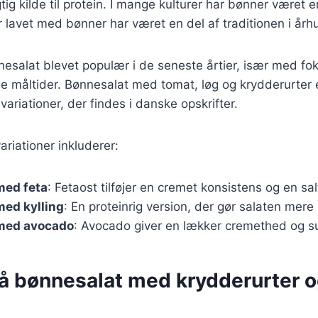
ig kilde til protein. I mange kulturer har bønner været en
r lavet med bønner har været en del af traditionen i årh
esalat blevet populær i de seneste årtier, især med fo
e måltider. Bønnesalat med tomat, løg og krydderurter 
ariationer, der findes i danske opskrifter.
riationer inkluderer:
med feta
: Fetaost tilføjer en cremet konsistens og en sa
med kylling
: En proteinrig version, der gør salaten mer
med avocado
: Avocado giver en lækker cremethed og su
på bønnesalat med krydderurter 