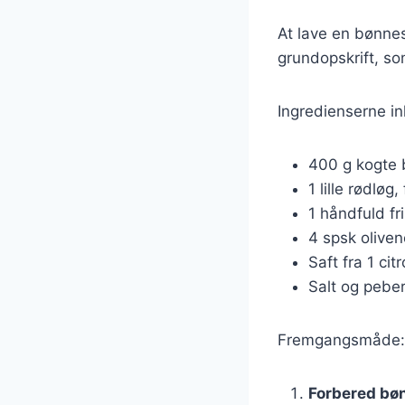
At lave en bønnes
grundopskrift, so
Ingredienserne in
400 g kogte b
1 lille rødløg,
1 håndfuld fri
4 spsk oliven
Saft fra 1 cit
Salt og pebe
Fremgangsmåde:
Forbered bø