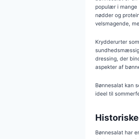
populær i mange k
nødder og protein
velsmagende, men 
Krydderurter som 
sundhedsmæssige f
dressing, der bin
aspekter af bønne
Bønnesalat kan se
ideel til sommerf
Historiske
Bønnesalat har en 