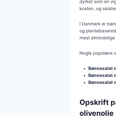
dyrket som en vigt
kosten, og salate
I Danmark er bønn
og plantebasered
mest almindelige v
Nogle populære va
Bønnesalat 
Bønnesalat 
Bønnesalat 
Opskrift 
olivenolie