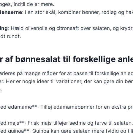
oges, indtil de er møre.
dienserne
: I en stor skål, kombiner bønner, rødløg og h
ing
: Hæld olivenolie og citronsaft over salaten, og kryd
dt rundt.
r af bønnesalat til forskellige an
rieres på mange måder for at passe til forskellige anle
 Her er nogle ideer til variationer, der kan gøre din b
.
ed edamame**: Tilføj edamamebønner for en ekstra pr
d majs**: Frisk majs tilføjer sødme og farve til salaten.
d quinoa**: Quinoa kan gøre salaten mere fyldig og til