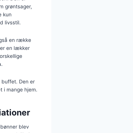
om grøntsager,
e kun
livsstil.
 også en række
ver en lækker
orskellige
a.
 buffet. Den er
ret i mange hjem.
iationer
r bønner blev