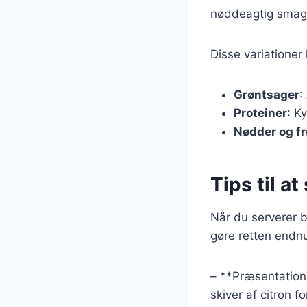
nøddeagtig smag
Disse variationer
Grøntsager
:
Proteiner
: K
Nødder og fr
Tips til a
Når du serverer bø
gøre retten endn
– **Præsentation*
skiver af citron f