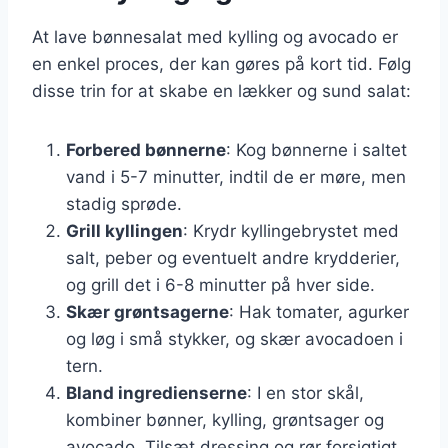
At lave bønnesalat med kylling og avocado er
en enkel proces, der kan gøres på kort tid. Følg
disse trin for at skabe en lækker og sund salat:
Forbered bønnerne
: Kog bønnerne i saltet
vand i 5-7 minutter, indtil de er møre, men
stadig sprøde.
Grill kyllingen
: Krydr kyllingebrystet med
salt, peber og eventuelt andre krydderier,
og grill det i 6-8 minutter på hver side.
Skær grøntsagerne
: Hak tomater, agurker
og løg i små stykker, og skær avocadoen i
tern.
Bland ingredienserne
: I en stor skål,
kombiner bønner, kylling, grøntsager og
avocado. Tilsæt dressing og rør forsigtigt.