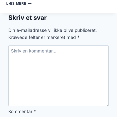
BØNNESALAT
LÆS MERE
TIL
FEST
Skriv et svar
LIGE
NU
Din e-mailadresse vil ikke blive publiceret.
Krævede felter er markeret med
*
Kommentar
*