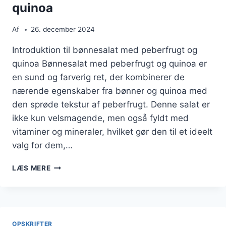
quinoa
Af
26. december 2024
Introduktion til bønnesalat med peberfrugt og
quinoa Bønnesalat med peberfrugt og quinoa er
en sund og farverig ret, der kombinerer de
nærende egenskaber fra bønner og quinoa med
den sprøde tekstur af peberfrugt. Denne salat er
ikke kun velsmagende, men også fyldt med
vitaminer og mineraler, hvilket gør den til et ideelt
valg for dem,…
BØNNESALAT
LÆS MERE
MED
PEBERFRUGT
OG
QUINOA
OPSKRIFTER