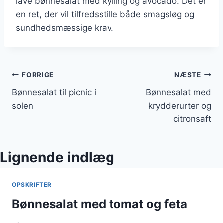
lave bønnesalat med kylling og avocado. Det er
en ret, der vil tilfredsstille både smagsløg og
sundhedsmæssige krav.
Indlægsnavigation
FORRIGE
NÆSTE
Bønnesalat til picnic i
Bønnesalat med
solen
krydderurter og
citronsaft
Lignende indlæg
OPSKRIFTER
Bønnesalat med tomat og feta