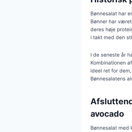
Bønnesalat har en
Bønner har været 
deres høje prote
i takt med den st
I de seneste år h
Kombinationen af 
ideel ret for de
Bønnesalatens alsi
Afslutten
avocado
Bønnesalat med k