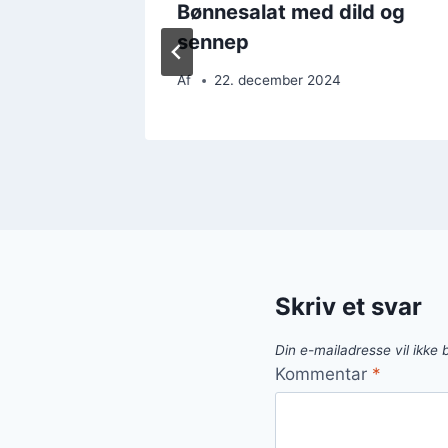
ron for
Bønnesalat med dild og
sennep
Af
22. december 2024
Skriv et svar
Din e-mailadresse vil ikke b
Kommentar
*