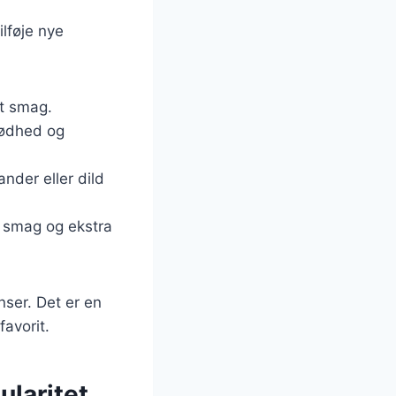
lføje nye
et smag.
rødhed og
ander eller dild
 smag og ekstra
nser. Det er en
favorit.
ularitet