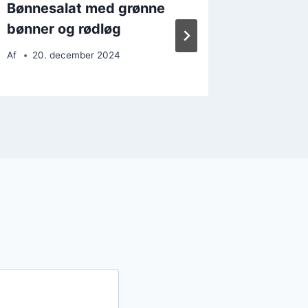
Bønnesalat med grønne
Bønnes
bønner og rødløg
feta
Af
20. december 2024
Af
24. 