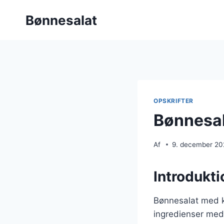
Fortsæt
Bønnesalat
til
indhold
OPSKRIFTER
Bønnesal
Af
9. december 2
Introdukti
Bønnesalat med ky
ingredienser med