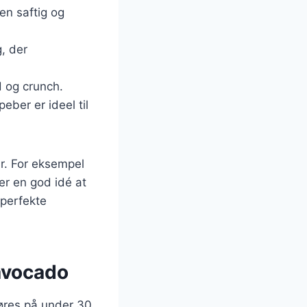
 en saftig og
, der
d og crunch.
peber er ideel til
er. For eksempel
 er en god idé at
 perfekte
avocado
gøres på under 30