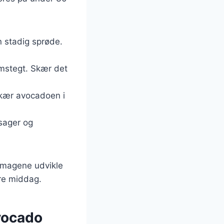
n stadig sprøde.
nemstegt. Skær det
skær avocadoen i
tsager og
e smagene udvikle
rre middag.
avocado