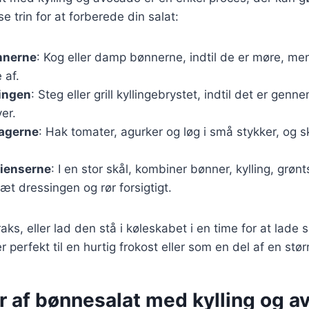
se trin for at forberede din salat:
nnerne
: Kog eller damp bønnerne, indtil de er møre, me
 af.
lingen
: Steg eller grill kyllingebrystet, indtil det er gen
ver.
agerne
: Hak tomater, agurker og løg i små stykker, og 
dienserne
: I en stor skål, kombiner bønner, kylling, grøn
æt dressingen og rør forsigtigt.
raks, eller lad den stå i køleskabet i en time for at lad
r perfekt til en hurtig frokost eller som en del af en stø
r af bønnesalat med kylling og 