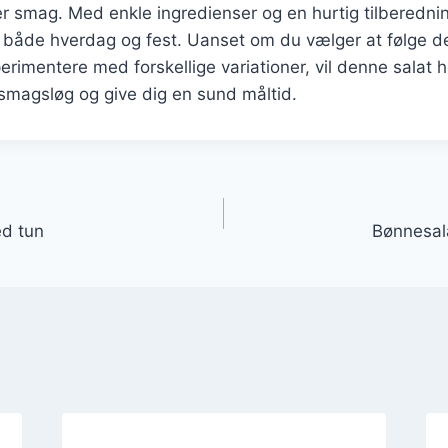
ver smag. Med enkle ingredienser og en hurtig tilberedni
il både hverdag og fest. Uanset om du vælger at følge d
perimentere med forskellige variationer, vil denne salat h
e smagsløg og give dig en sund måltid.
gation
ed tun
Bønnesal