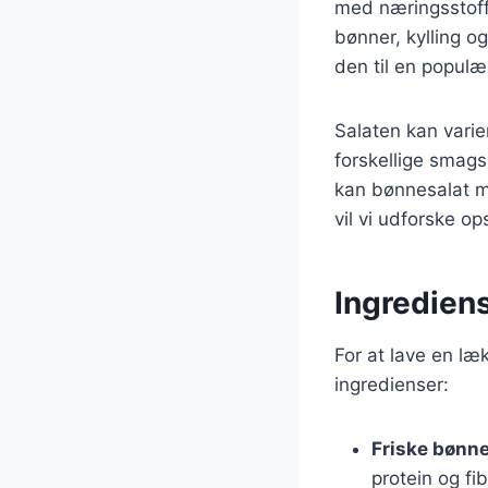
med næringsstoffer
bønner, kylling 
den til en popul
Salaten kan varie
forskellige smags
kan bønnesalat me
vil vi udforske o
Ingrediens
For at lave en læ
ingredienser:
Friske bønn
protein og fib