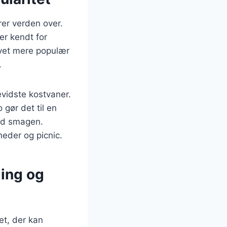
rer verden over.
er kendt for
evet mere populær
.
vidste kostvaner.
gør det til en
med smagen.
heder og picnic.
ling og
et, der kan