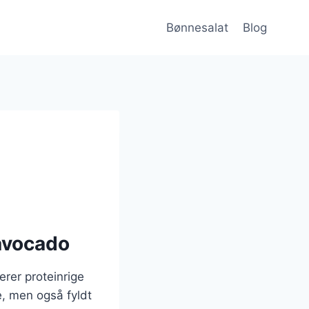
Bønnesalat
Blog
 avocado
rer proteinrige
e, men også fyldt