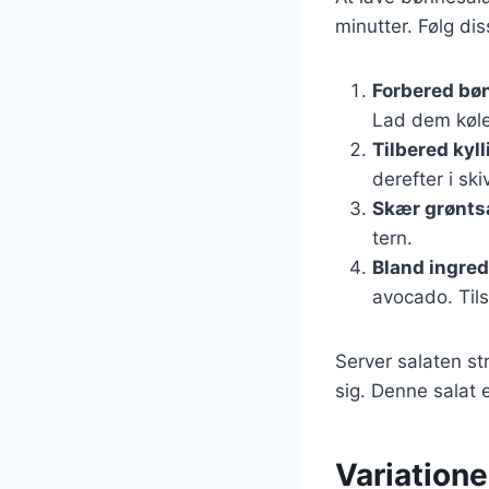
minutter. Følg dis
Forbered bø
Lad dem køle
Tilbered kyl
derefter i ski
Skær grønts
tern.
Bland ingre
avocado. Tils
Server salaten st
sig. Denne salat e
Variatione