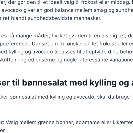
, der gør den til et ideelt valg til frokost eller middag
og avocado giver en god balance mellem smag og sundhed
ær ret blandt sundhedsbevidste mennesker.
res på mange måder, hvilket gør den til en alsidig ret, d
præferencer. Uanset om du ønsker en let frokost eller e
d kylling og avocado tilpasses til at opfylde dine behov
pskriften, ingredienserne og nogle interessante variatione
er til bønnesalat med kylling og
kker bønnesalat med kylling og avocado, skal du bruge 
er
: Vælg mellem grønne bønner, edamame eller kikærter fo
er.