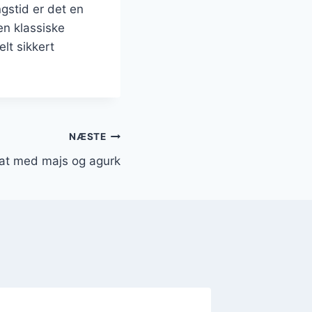
ngstid er det en
en klassiske
elt sikkert
NÆSTE
at med majs og agurk