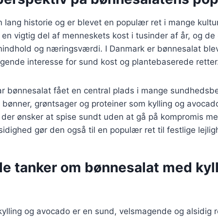
 lang historie og er blevet en populær ret i mange kultu
en vigtig del af menneskets kost i tusinder af år, og de 
inindhold og næringsværdi. I Danmark er bønnesalat bl
igende interesse for sund kost og plantebaserede retter
ar bønnesalat fået en central plads i mange sundhedsbe
bønner, grøntsager og proteiner som kylling og avocado 
m, der ønsker at spise sundt uden at gå på kompromis 
dighed gør den også til en populær ret til festlige lejlig
de tanker om bønnesalat med kyl
ylling og avocado er en sund, velsmagende og alsidig r