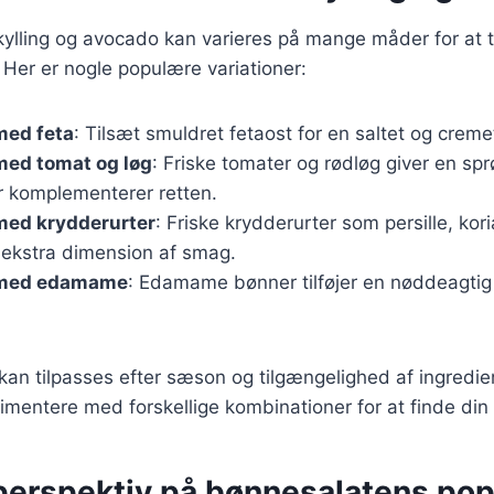
lling og avocado kan varieres på mange måder for at ti
Her er nogle populære variationer:
med feta
: Tilsæt smuldret fetaost for en saltet og crem
med tomat og løg
: Friske tomater og rødløg giver en sp
r komplementerer retten.
med krydderurter
: Friske krydderurter som persille, kori
n ekstra dimension af smag.
 med edamame
: Edamame bønner tilføjer en nøddeagtig
 kan tilpasses efter sæson og tilgængelighed af ingredie
imentere med forskellige kombinationer for at finde din 
perspektiv på bønnesalatens pop