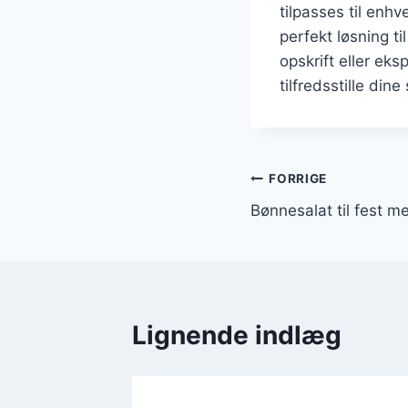
tilpasses til enh
perfekt løsning t
opskrift eller eks
tilfredsstille din
Indlægsnavi
FORRIGE
Bønnesalat til fest m
Lignende indlæg