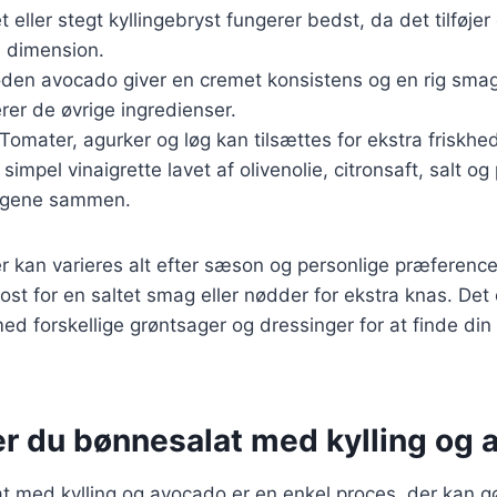
let eller stegt kyllingebryst fungerer bedst, da det tilføjer
 dimension.
den avocado giver en cremet konsistens og en rig smag
er de øvrige ingredienser.
 Tomater, agurker og løg kan tilsættes for ekstra friskhe
 simpel vinaigrette lavet af olivenolie, citronsaft, salt og 
agene sammen.
r kan varieres alt efter sæson og personlige præferenc
aost for en saltet smag eller nødder for ekstra knas. Det
d forskellige grøntsager og dressinger for at finde din
er du bønnesalat med kylling og 
at med kylling og avocado er en enkel proces, der kan 