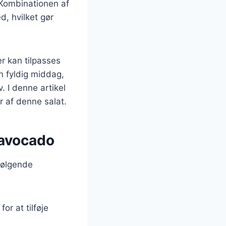
. Kombinationen af
, hvilket gør
er kan tilpasses
n fyldig middag,
. I denne artikel
r af denne salat.
 avocado
følgende
r at tilføje