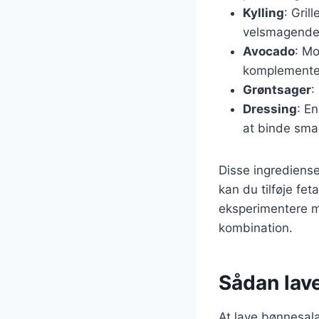
Kylling
: Gril
velsmagende
Avocado
: Mo
komplementer
Grøntsager
:
Dressing
: En
at binde sm
Disse ingrediense
kan du tilføje fet
eksperimentere me
kombination.
Sådan lav
At lave bønnesal