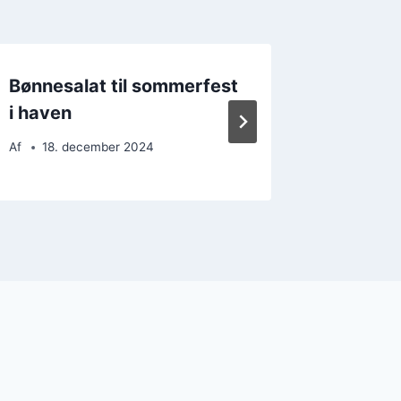
Bønnesalat til sommerfest
Bønnes
i haven
krydder
Af
18. december 2024
Af
17. 