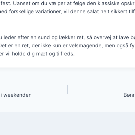
est. Uanset om du vælger at følge den klassiske opskrif
 forskellige variationer, vil denne salat helt sikkert tilf
leder efter en sund og lækker ret, så overvej at lave 
. Det er en ret, der ikke kun er velsmagende, men også f
r vil holde dig mæt og tilfreds.
gation
h i weekenden
Bønn