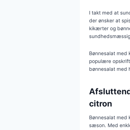
I takt med at sun
der ønsker at sp
kikærter og bønne
sundhedsmæssige
Bønnesalat med k
populære opskrif
bønnesalat med hv
Afslutten
citron
Bønnesalat med ky
sæson. Med enkle 