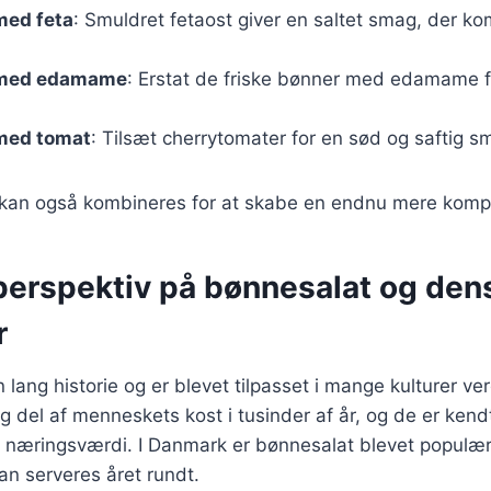
med feta
: Smuldret fetaost giver en saltet smag, der k
 med edamame
: Erstat de friske bønner med edamame f
med tomat
: Tilsæt cherrytomater for en sød og saftig s
r kan også kombineres for at skabe en endnu mere komp
 perspektiv på bønnesalat og den
r
 lang historie og er blevet tilpasset i mange kulturer v
ig del af menneskets kost i tusinder af år, og de er kend
g næringsværdi. I Danmark er bønnesalat blevet populæ
kan serveres året rundt.