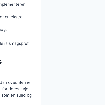
omplementerer
or en ekstra
mag.
leks smagsprofil.
s
erden over. Bønner
t for deres høje
r som en sund og