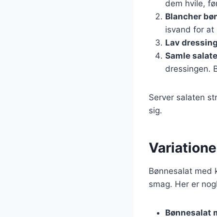
dem hvile, fø
Blancher bø
isvand for at
Lav dressin
Samle salat
dressingen. 
Server salaten st
sig.
Variatione
Bønnesalat med ky
smag. Her er nogle
Bønnesalat 