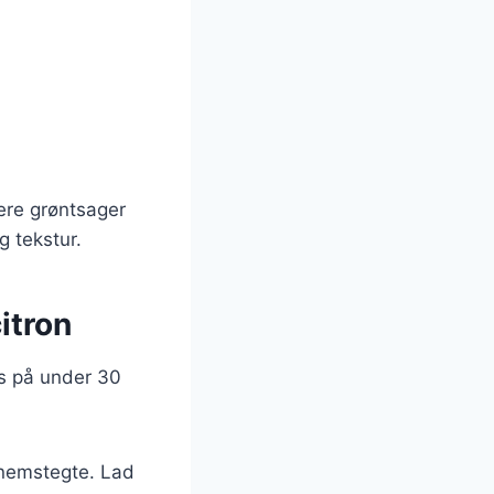
lere grøntsager
g tekstur.
itron
es på under 30
ennemstegte. Lad