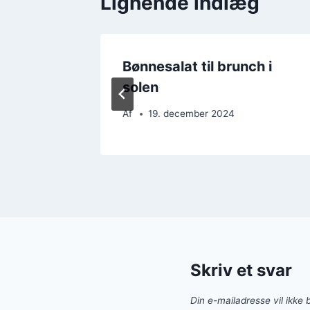
Lignende indlæg
ic med
Bønnesalat til brunch i
solen
Af
19. december 2024
Skriv et svar
Din e-mailadresse vil ikke b