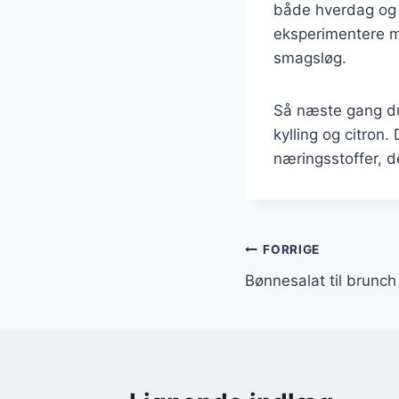
både hverdag og f
eksperimentere med
smagsløg.
Så næste gang du 
kylling og citron
næringsstoffer, de
Indlægsnavi
FORRIGE
Bønnesalat til brunc