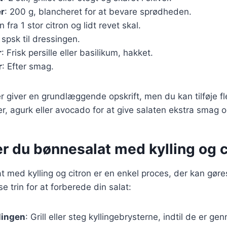
er
: 200 g, blancheret for at bevare sprødheden.
n fra 1 stor citron og lidt revet skal.
 spsk til dressingen.
r
: Frisk persille eller basilikum, hakket.
r
: Efter smag.
r giver en grundlæggende opskrift, men du kan tilføje f
, agurk eller avocado for at give salaten ekstra smag o
r du bønnesalat med kylling og c
t med kylling og citron er en enkel proces, der kan gør
se trin for at forberede din salat:
lingen
: Grill eller steg kyllingebrysterne, indtil de er g