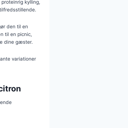
roteinrig kylling,
lfredsstillende.
ør den til en
 til en picnic,
re dine gæster.
sante variationer
citron
lgende