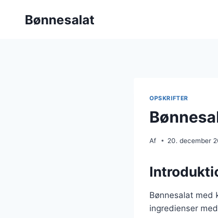
Fortsæt
Bønnesalat
til
indhold
OPSKRIFTER
Bønnesal
Af
20. december 
Introdukti
Bønnesalat med ky
ingredienser med 