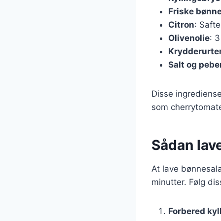
Friske bønn
Citron
: Safte
Olivenolie
: 3
Krydderurte
Salt og pebe
Disse ingrediense
som cherrytomater
Sådan lave
At lave bønnesala
minutter. Følg dis
Forbered kyl