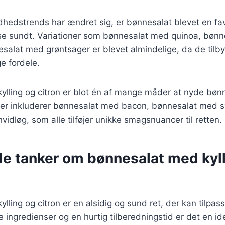
dhedstrends har ændret sig, er bønnesalat blevet en fa
ise sundt. Variationer som bønnesalat med quinoa, bøn
salat med grøntsager er blevet almindelige, da de tilb
 fordele.
ylling og citron er blot én af mange måder at nyde bøn
ter inkluderer bønnesalat med bacon, bønnesalat med
idløg, som alle tilføjer unikke smagsnuancer til retten.
de tanker om bønnesalat med kyl
lling og citron er en alsidig og sund ret, der kan tilpa
ingredienser og en hurtig tilberedningstid er det en id