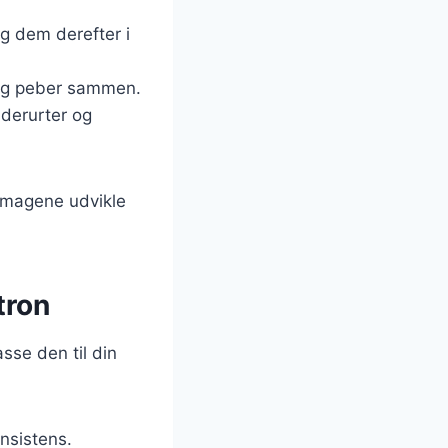
æg dem derefter i
lt og peber sammen.
dderurter og
e smagene udvikle
tron
sse den til din
nsistens.