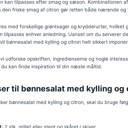
n kan tilpasses efter smag og sæson. Kombinationen af p
den friske smag af citron gør retten både nærende og ti
res med forskellige grøntsager og krydderurter, hvilket g
kan tilpasses enhver anledning. Uanset om du serverer den
 vil bønnesalat med kylling og citron helt sikkert impone
l vi udforske opskriften, ingredienserne og nogle interes
du kan finde inspiration til din næste måltid.
er til bønnesalat med kylling og 
kker bønnesalat med kylling og citron, skal du bruge fø
t
: 2 stk, grillet eller stegt og skåret i skiver.