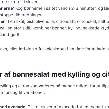
r de skæres i skiver.
nnerne
: Kog bønnerne i saltet vand i 2-3 minutter, og l
 stoppe tilberedningen.
gen
: I en skål, pisk olivenolie, citronsaft, citronskal, sa
en
: I en stor skål, kombiner bønner, kylling, hakkede kry
Bland godt.
raks, eller lad den stå i køleskabet i en time for at lad
r af bønnesalat med kylling og ci
lling og citron kan varieres på mange måder for at tilpa
 forslag til variationer:
med avocado
: Tilsæt skiver af avocado for en cremet ko