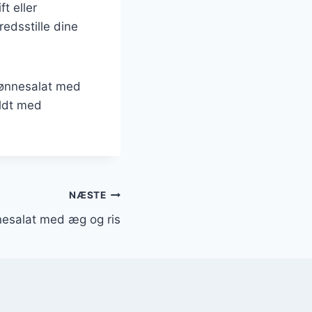
t eller
redsstille dine
bønnesalat med
yldt med
NÆSTE
esalat med æg og ris