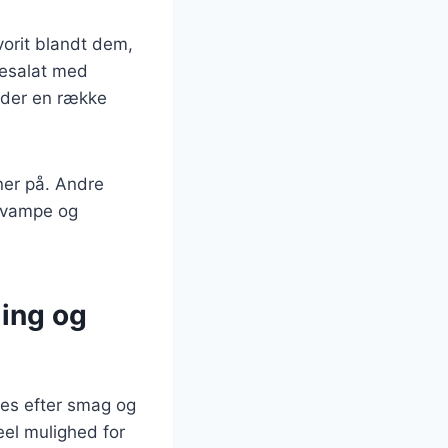
vorit blandt dem,
nesalat med
yder en række
ner på. Andre
 svampe og
ling og
sses efter smag og
eel mulighed for