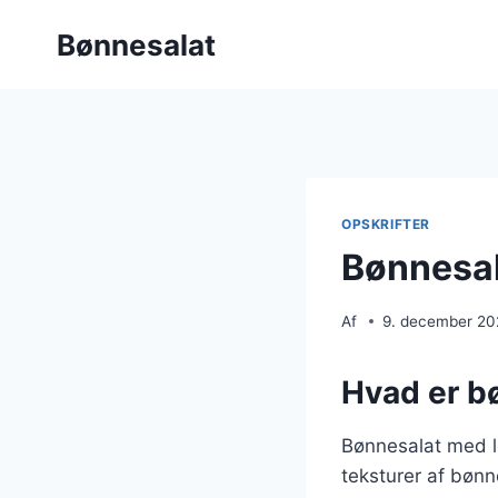
Fortsæt
Bønnesalat
til
indhold
OPSKRIFTER
Bønnesal
Af
9. december 2
Hvad er b
Bønnesalat med l
teksturer af bøn