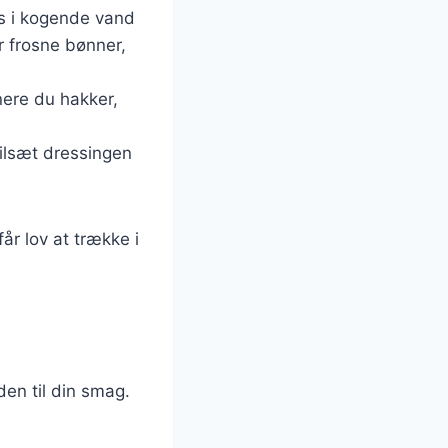
es i kogende vand
r frosne bønner,
inere du hakker,
Tilsæt dressingen
r lov at trække i
en til din smag.