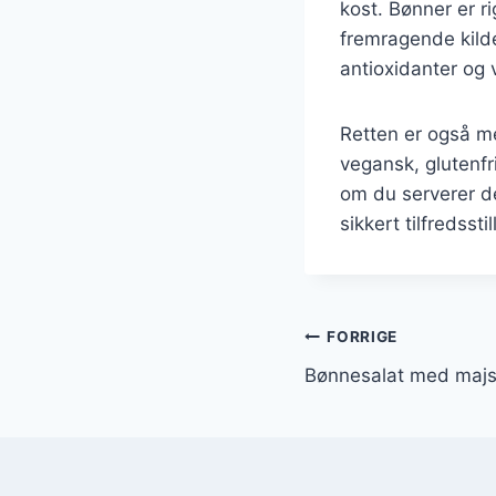
kost. Bønner er ri
fremragende kilde
antioxidanter og 
Retten er også me
vegansk, glutenfr
om du serverer de
sikkert tilfredss
Indlægsnavi
FORRIGE
Bønnesalat med majs