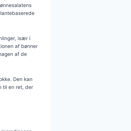
Bønnesalatens
 plantebaserede
linger, især i
tionen af bønner
smagen af de
kokke. Den kan
til en ret, der