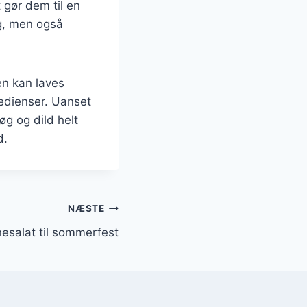
t gør dem til en
ag, men også
en kan laves
redienser. Uanset
g og dild helt
d.
NÆSTE
esalat til sommerfest