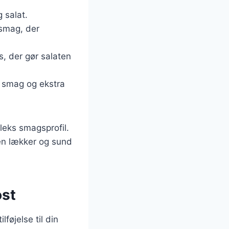
g salat.
 smag, der
s, der gør salaten
 smag og ekstra
leks smagsprofil.
en lækker og sund
ost
føjelse til din