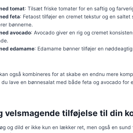
med tomat
: Tilsæt friske tomater for en saftig og farveri
med feta
: Fetaost tilføjer en cremet tekstur og en saltet
rer bønnerne.
med avocado
: Avocado giver en rig og cremet konsisten
de.
 med edamame
: Edamame bønner tilføjer en nøddeagtig
r kan også kombineres for at skabe en endnu mere komp
 du lave en bønnesalat med både feta og avocado for 
 velsmagende tilføjelse til din k
g og dild er ikke kun en lækker ret, men også en sund til