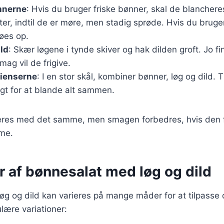
nnerne
: Hvis du bruger friske bønner, skal de blancher
tter, indtil de er møre, men stadig sprøde. Hvis du bruge
tøes op.
ild
: Skær løgene i tynde skiver og hak dilden groft. Jo f
ag vil de frigive.
dienserne
: I en stor skål, kombiner bønner, løg og dild. 
tigt for at blande alt sammen.
eres med det samme, men smagen forbedres, hvis den få
ime.
r af bønnesalat med løg og dild
g og dild kan varieres på mange måder for at tilpasse d
lære variationer: