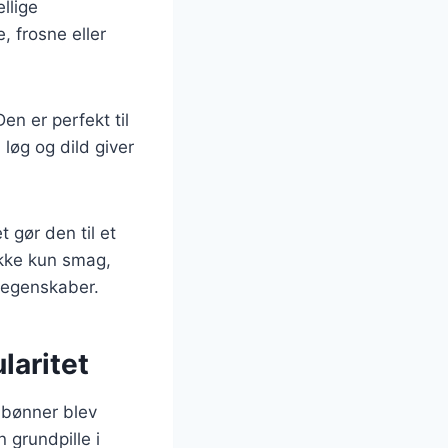
llige
, frosne eller
en er perfekt til
 løg og dild giver
t gør den til et
ikke kun smag,
 egenskaber.
laritet
r bønner blev
 grundpille i