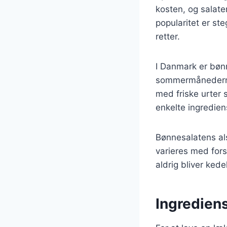
kosten, og salat
popularitet er st
retter.
I Danmark er bønn
sommermånederne,
med friske urter 
enkelte ingredien
Bønnesalatens al
varieres med forsk
aldrig bliver kedel
Ingrediens