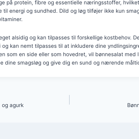
ge på protein, fibre og essentielle næringsstoffer, hvilke
 til energi og sundhed. Dild og løg tilføjer ikke kun sm
vitaminer.
get alsidig og kan tilpasses til forskellige kostbehov. D
i og kan nemt tilpasses til at inkludere dine yndlingsing
n som en side eller som hovedret, vil bønnesalat med lø
tille dine smagsløg og give dig en sund og nærende målti
gation
 og agurk
Bønn