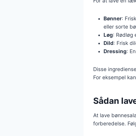
For at lave en læ
Bønner
: Fri
eller sorte b
Løg
: Rødløg 
Dild
: Frisk d
Dressing
: En
Disse ingrediense
For eksempel kan 
Sådan lav
At lave bønnesala
forberedelse. Følg