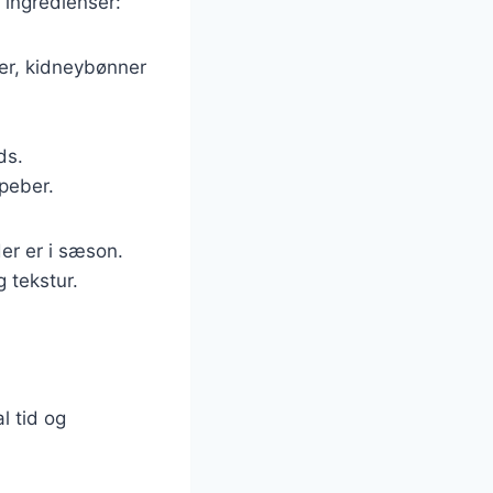
 ingredienser:
er, kidneybønner
ds.
 peber.
er er i sæson.
g tekstur.
l tid og