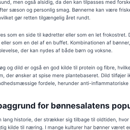
 sund, men også alsidig, da den kan tilpasses med forske
efter sæson og personlig smag. Bønnerne kan være friske
ilket gør retten tilgængelig året rundt.
s som en side til kødretter eller som en let frokostret. D
er eller som en del af en buffet. Kombinationen af bønner,
plevelse, der kan nydes af både børn og voksne.
 og dild er også en god kilde til protein og fibre, hvilke
m, der ønsker at spise mere plantebaseret. Dild tilføjer 
dhedsmæssige fordele, herunder anti-inflammatoriske
 baggrund for bønnesalatens popu
lang historie, der strækker sig tilbage til oldtiden, hvo
ig kilde til næring. I mange kulturer har bønner været en