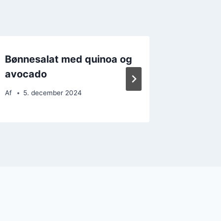
Bønnesalat med quinoa og
Bønnes
avocado
bønner
Af
5. december 2024
Af
5. d