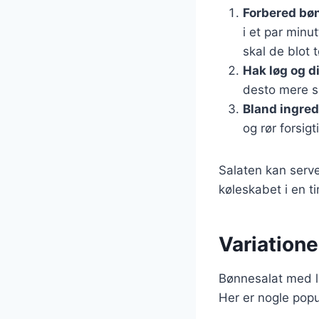
Forbered bø
i et par minu
skal de blot 
Hak løg og d
desto mere sm
Bland ingre
og rør forsig
Salaten kan serv
køleskabet i en t
Variatione
Bønnesalat med lø
Her er nogle popu