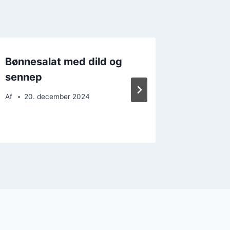
Bønnesalat med dild og
Bønnes
sennep
edama
Af
20. december 2024
Af
25. 