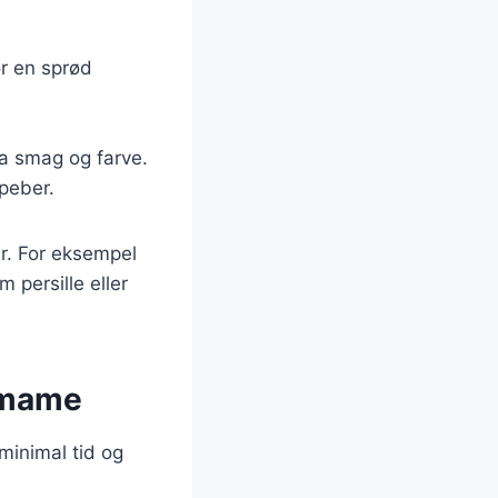
r en sprød
tra smag og farve.
 peber.
er. For eksempel
m persille eller
amame
minimal tid og