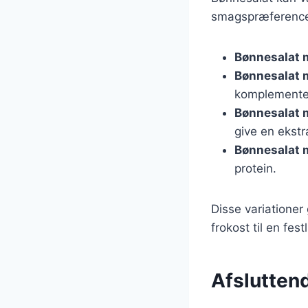
smagspræferencer
Bønnesalat 
Bønnesalat 
komplemente
Bønnesalat 
give en ekst
Bønnesalat 
protein.
Disse variationer 
frokost til en fes
Afslutten