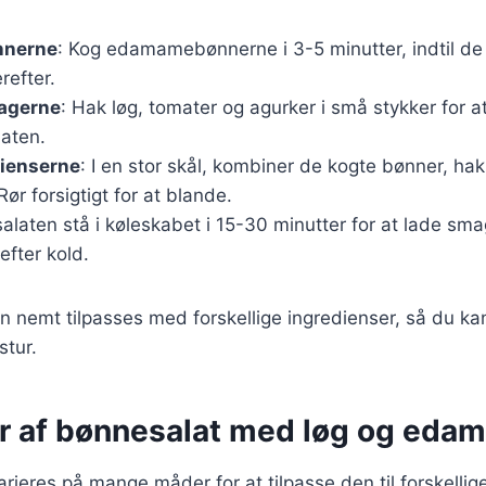
nnerne
: Kog edamamebønnerne i 3-5 minutter, indtil de
efter.
agerne
: Hak løg, tomater og agurker i små stykker for a
laten.
dienserne
: I en stor skål, kombiner de kogte bønner, h
ør forsigtigt for at blande.
salaten stå i køleskabet i 15-30 minutter for at lade sma
efter kold.
n nemt tilpasses med forskellige ingredienser, så du k
tur.
er af bønnesalat med løg og ed
rieres på mange måder for at tilpasse den til forskellig