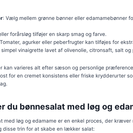
er
: Vælg mellem grønne bønner eller edamamebønner fo
eller forårsløg tilføjer en skarp smag og farve.
 Tomater, agurker eller peberfrugter kan tilføjes for eks
 simpel vinaigrette lavet af olivenolie, citronsaft, salt og
r kan varieres alt efter sæson og personlige præferenc
aost for en cremet konsistens eller friske krydderurter so
mag.
er du bønnesalat med løg og ed
at med løg og edamame er en enkel proces, der kræver 
 disse trin for at skabe en lækker salat: