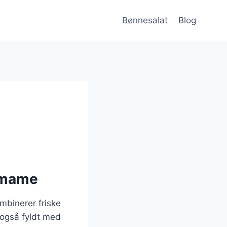
Bønnesalat
Blog
damame
binerer friske
 også fyldt med