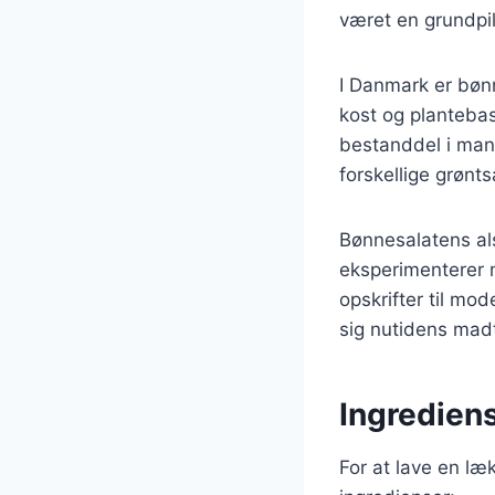
været en grundpill
I Danmark er bøn
kost og planteba
bestanddel i man
forskellige grønt
Bønnesalatens als
eksperimenterer 
opskrifter til mo
sig nutidens mad
Ingredien
For at lave en l