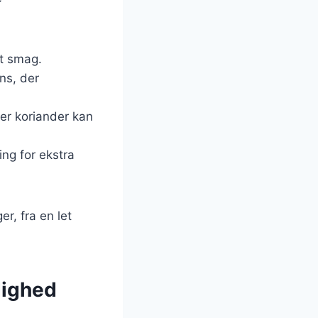
et smag.
ens, der
ler koriander kan
ing for ekstra
er, fra en let
dighed