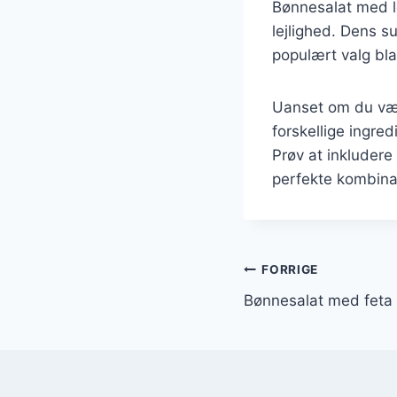
Bønnesalat med lø
lejlighed. Dens 
populært valg bl
Uanset om du vælg
forskellige ingre
Prøv at inkludere 
perfekte kombina
Indlægsnavi
FORRIGE
Bønnesalat med feta 