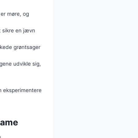
 er møre, og
t sikre en jævn
akkede grøntsager
gene udvikle sig,
an eksperimentere
amame
e