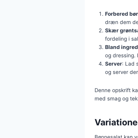
Forbered bø
dræn dem der
Skær grønts
fordeling i sa
Bland ingre
og dressing. R
Server
: Lad 
og server der
Denne opskrift ka
med smag og teks
Variation
Bønnesalat kan va