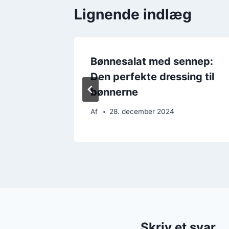
Lignende indlæg
mat og
Bønnesalat med sennep:
Den perfekte dressing til
bønnerne
Af
28. december 2024
Skriv et svar