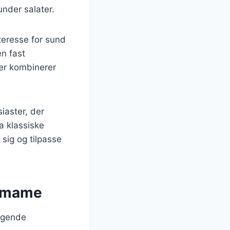
under salater.
teresse for sund
n fast
der kombinerer
iaster, der
a klassiske
 sig og tilpasse
damame
lgende