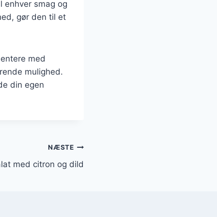
il enhver smag og
d, gør den til et
imentere med
ærende mulighed.
nde din egen
NÆSTE
at med citron og dild