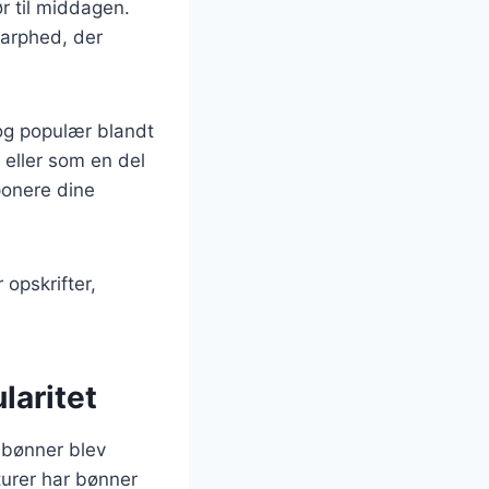
ør til middagen.
arphed, der
 og populær blandt
 eller som en del
ponere dine
 opskrifter,
laritet
r bønner blev
lturer har bønner