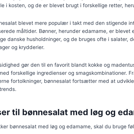
e i kosten, og de er blevet brugt i forskellige retter, her
nesalat blevet mere populær i takt med den stigende in
serede måltider. Bønner, herunder edamame, er blevet e
ge danske husholdninger, og de bruges ofte i salater, 
sager og krydderier.
idighed gør den til en favorit blandt kokke og madentus
med forskellige ingredienser og smagskombinationer. Fr
derne fortolkninger, bønnesalat fortsætter med at udvikle
trends.
ser til bønnesalat med løg og e
ækker bønnesalat med løg og edamame, skal du bruge fø