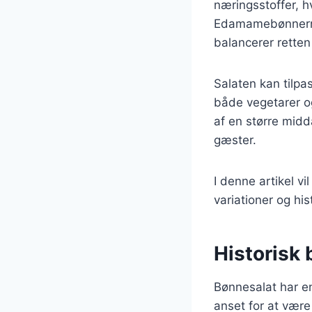
næringsstoffer, hv
Edamamebønnerne 
balancerer retten
Salaten kan tilpa
både vegetarer o
af en større mid
gæster.
I denne artikel vi
variationer og his
Historisk
Bønnesalat har en 
anset for at være 