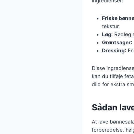
ingredienser:
Friske bønn
tekstur.
Løg
: Rødløg 
Grøntsager
:
Dressing
: En
Disse ingrediense
kan du tilføje fet
dild for ekstra s
Sådan lav
At lave bønnesal
forberedelse. Følg