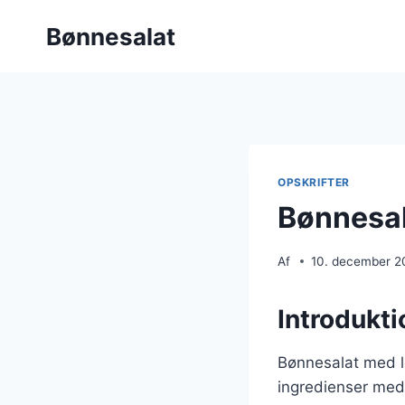
Fortsæt
Bønnesalat
til
indhold
OPSKRIFTER
Bønnesa
Af
10. december 2
Introdukt
Bønnesalat med l
ingredienser med 