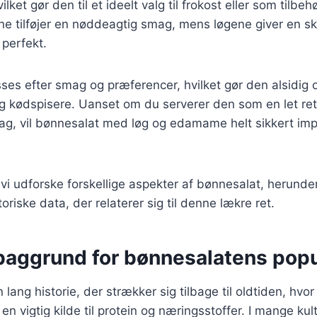
ilket gør den til et ideelt valg til frokost eller som tilbeh
tilføjer en nøddeagtig smag, mens løgene giver en sk
 perfekt.
sses efter smag og præferencer, hvilket gør den alsidig
g kødspisere. Uanset om du serverer den som en let ret
dag, vil bønnesalat med løg og edamame helt sikkert im
l vi udforske forskellige aspekter af bønnesalat, herunder
toriske data, der relaterer sig til denne lækre ret.
 baggrund for bønnesalatens popu
lang historie, der strækker sig tilbage til oldtiden, hvo
en vigtig kilde til protein og næringsstoffer. I mange ku