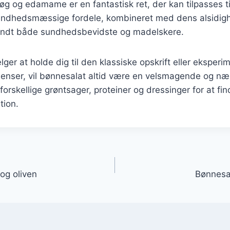
g og edamame er en fantastisk ret, der kan tilpasses t
sundhedsmæssige fordele, kombineret med dens alsidighe
andt både sundhedsbevidste og madelskere.
er at holde dig til den klassiske opskrift eller eksper
dienser, vil bønnesalat altid være en velsmagende og n
forskellige grøntsager, proteiner og dressinger for at fi
tion.
gation
og oliven
Bønnesal