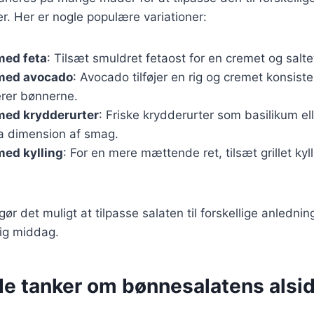
. Her er nogle populære variationer:
med feta
: Tilsæt smuldret fetaost for en cremet og salt
med avocado
: Avocado tilføjer en rig og cremet konsist
rer bønnerne.
med krydderurter
: Friske krydderurter som basilikum el
ra dimension af smag.
med kylling
: For en mere mættende ret, tilsæt grillet kyll
gør det muligt at tilpasse salaten til forskellige anledning
tlig middag.
de tanker om bønnesalatens alsi