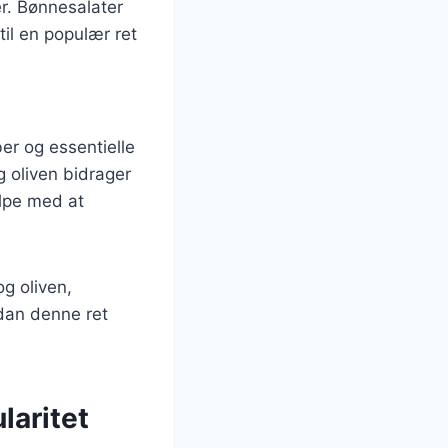
r. Bønnesalater
til en populær ret
er og essentielle
og oliven bidrager
ælpe med at
og oliven,
rdan denne ret
laritet