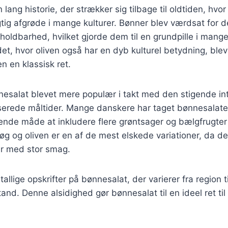
lang historie, der strækker sig tilbage til oldtiden, hvo
tig afgrøde i mange kulturer. Bønner blev værdsat for d
oldbarhed, hvilket gjorde dem til en grundpille i mange
t, hvor oliven også har en dyb kulturel betydning, ble
n en klassisk ret.
nesalat blevet mere populær i takt med den stigende in
serede måltider. Mange danskere har taget bønnesalater
nde måde at inkludere flere grøntsager og bælgfrugter 
g og oliven er en af de mest elskede variationer, da d
er med stor smag.
tallige opskrifter på bønnesalat, der varierer fra region ti
tand. Denne alsidighed gør bønnesalat til en ideel ret t