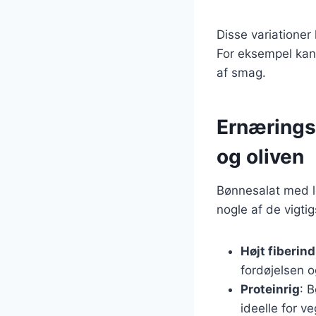
Disse variatione
For eksempel kan
af smag.
Ernærings
og oliven
Bønnesalat med l
nogle af de vigt
Højt fiberin
fordøjelsen o
Proteinrig
: 
ideelle for v