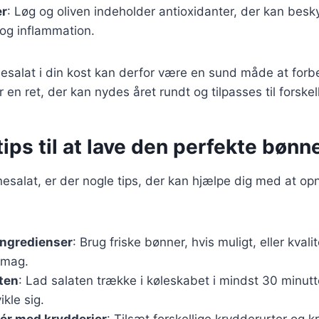
er
: Løg og oliven indeholder antioxidanter, der kan bes
r og inflammation.
esalat i din kost kan derfor være en sund måde at forbe
 en ret, der kan nydes året rundt og tilpasses til forske
tips til at lave den perfekte bønn
esalat, er der nogle tips, der kan hjælpe dig med at o
ingredienser
: Brug friske bønner, hvis muligt, eller kval
smag.
ten
: Lad salaten trække i køleskabet i mindst 30 minutte
kle sig.
ér med krydderier
: Tilsæt forskellige krydderurter og k