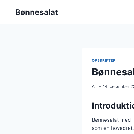
Fortsæt
Bønnesalat
til
indhold
OPSKRIFTER
Bønnesal
Af
14. december 2
Introdukti
Bønnesalat med lø
som en hovedret.