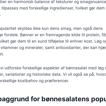
kaber en harmonisk balance af teksturer og smagsnuance
 tilpasses med forskellige ingredienser, hvilket gør dem 
.
pularitet skyldes ikke kun dens smag, men også dens
fordele. Bønner er en fremragende kilde til protein, fib
ilket gør dem til en sund tilføjelse til enhver kost. Løg 
vitaminer og mineraler, samt antioxidanter, der kan hj
et.
l vi udforske forskellige aspekter af bønnesalat med løg 
r, variationer og historiske data. Vi vil også se på, hvo
 forskellige kostbehov og præferencer.
 baggrund for bønnesalatens popu