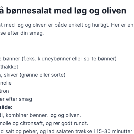
å bønnesalat med løg og oliven
t med løg og oliven er både enkelt og hurtigt. Her er en
se efter din smag.
r
:
 bønner (f.eks. kidneybønner eller sorte bønner)
nthakket
, skiver (grønne eller sorte)
enolie
itron
er efter smag
måde
:
kål, kombiner bønner, løg og oliven.
nolie og citronsaft, og rør godt rundt.
d salt og peber, og lad salaten trække i 15-30 minutter 