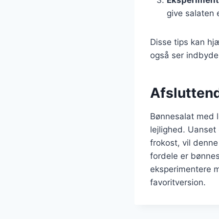
give salaten 
Disse tips kan h
også ser indbyde
Afslutten
Bønnesalat med lø
lejlighed. Uanset
frokost, vil denn
fordele er bønnesa
eksperimentere m
favoritversion.