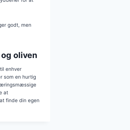
ger godt, men
og oliven
til enhver
er som en hurtig
ernæringsmæssige
e at
at finde din egen