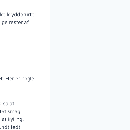
ske krydderurter
uge rester af
t. Her er nogle
g salat.
ltet smag.
et kylling.
ndt fedt.