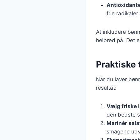
Antioxidant
frie radikale
At inkludere bønn
helbred på. Det er
Praktiske 
Når du laver bønn
resultat:
Vælg friske 
den bedste 
Marinér sala
smagene udvi
Eksperiment