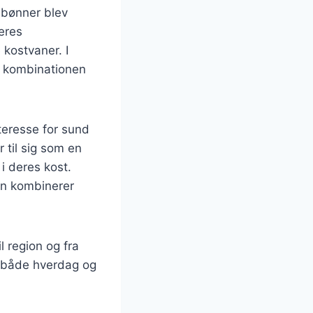
r bønner blev
eres
 kostvaner. I
v kombinationen
teresse for sund
 til sig som en
i deres kost.
en kombinerer
l region og fra
il både hverdag og