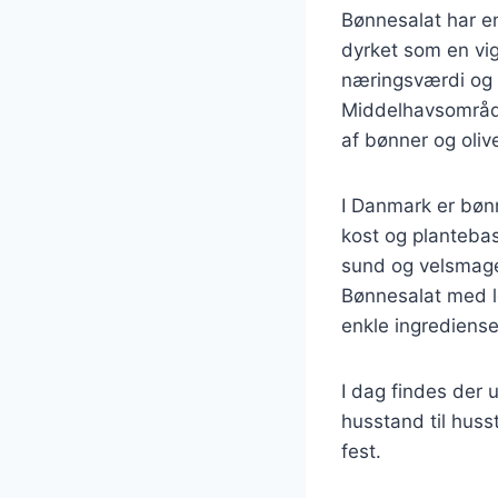
Bønnesalat har en 
dyrket som en vig
næringsværdi og h
Middelhavsområde
af bønner og olive
I Danmark er bøn
kost og planteba
sund og velsmage
Bønnesalat med lø
enkle ingrediens
I dag findes der u
husstand til huss
fest.