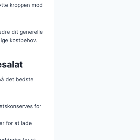
kytte kroppen mod
dre dit generelle
llige kostbehov.
esalat
pnå det bedste
itetskonserves for
r for at lade
rydderier for at