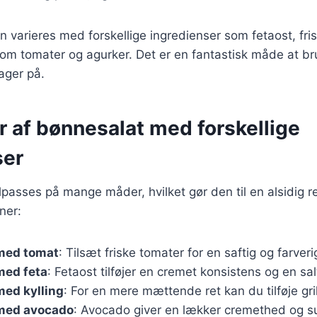
n varieres med forskellige ingredienser som fetaost, fri
som tomater og agurker. Det er en fantastisk måde at br
ager på.
r af bønnesalat med forskellige
ser
lpasses på mange måder, hvilket gør den til en alsidig re
ner:
med tomat
: Tilsæt friske tomater for en saftig og farveri
med feta
: Fetaost tilføjer en cremet konsistens og en sa
med kylling
: For en mere mættende ret kan du tilføje grill
med avocado
: Avocado giver en lækker cremethed og su