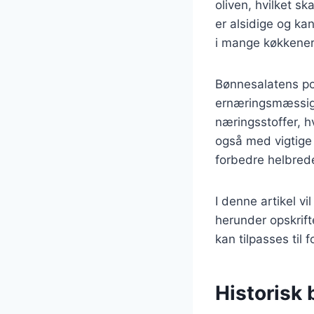
oliven, hvilket s
er alsidige og kan
i mange køkkener
Bønnesalatens po
ernæringsmæssige 
næringsstoffer, hv
også med vigtige 
forbedre helbred
I denne artikel vi
herunder opskrifte
kan tilpasses til
Historisk