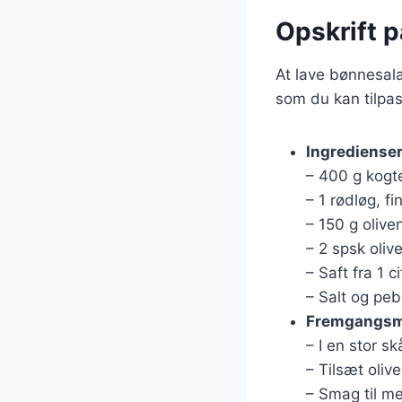
Opskrift p
At lave bønnesala
som du kan tilpas
Ingrediense
– 400 g kogte
– 1 rødløg, fi
– 150 g oliven
– 2 spsk oliv
– Saft fra 1 c
– Salt og peb
Fremgangs
– I en stor s
– Tilsæt olive
– Smag til me