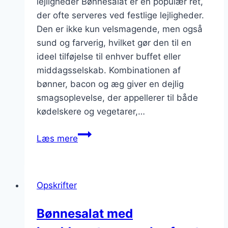
lejligheder Bønnesalat er en populær ret,
der ofte serveres ved festlige lejligheder.
Den er ikke kun velsmagende, men også
sund og farverig, hvilket gør den til en
ideel tilføjelse til enhver buffet eller
middagsselskab. Kombinationen af
bønner, bacon og æg giver en dejlig
smagsoplevelse, der appellerer til både
kødelskere og vegetarer,…
Bønnesalat
Læs mere
til
fest
med
Opskrifter
bacon
og
Bønnesalat med
æg