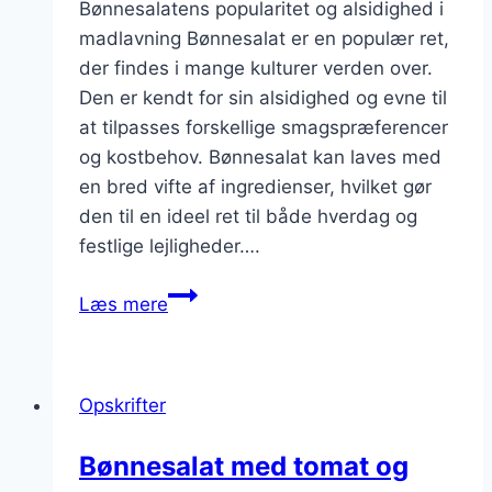
Bønnesalatens popularitet og alsidighed i
madlavning Bønnesalat er en populær ret,
der findes i mange kulturer verden over.
Den er kendt for sin alsidighed og evne til
at tilpasses forskellige smagspræferencer
og kostbehov. Bønnesalat kan laves med
en bred vifte af ingredienser, hvilket gør
den til en ideel ret til både hverdag og
festlige lejligheder….
Bønnesalat
Læs mere
med
sød
kartoffel
Opskrifter
og
koriander
Bønnesalat med tomat og