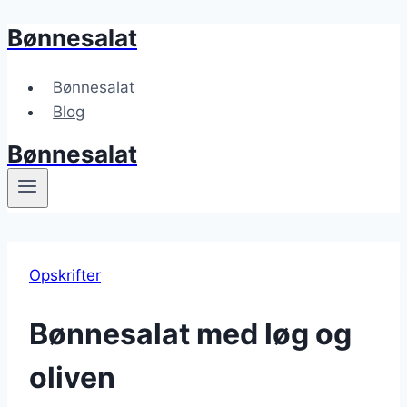
Bønnesalat
Fortsæt
til
indhold
Bønnesalat
Blog
Bønnesalat
Opskrifter
Bønnesalat med løg og
oliven