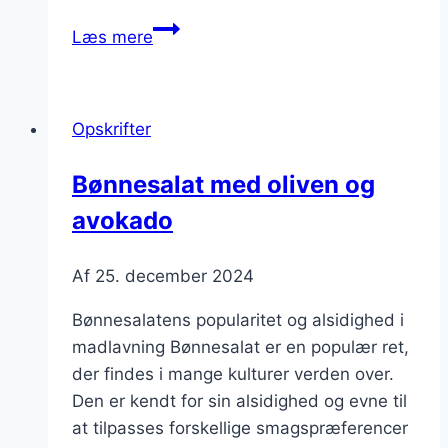
Bønnesalat
Læs mere
med
dild
og
Opskrifter
sennep
Bønnesalat med oliven og
avokado
Af
25. december 2024
Bønnesalatens popularitet og alsidighed i
madlavning Bønnesalat er en populær ret,
der findes i mange kulturer verden over.
Den er kendt for sin alsidighed og evne til
at tilpasses forskellige smagspræferencer