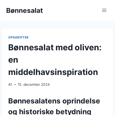
Fortsæt
Bønnesalat
til
indhold
OPSKRIFTER
Bønnesalat med oliven:
en
middelhavsinspiration
Af
15. december 2024
Bønnesalatens oprindelse
og historiske betydning