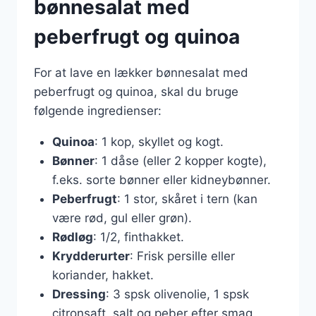
bønnesalat med
peberfrugt og quinoa
For at lave en lækker bønnesalat med
peberfrugt og quinoa, skal du bruge
følgende ingredienser:
Quinoa
: 1 kop, skyllet og kogt.
Bønner
: 1 dåse (eller 2 kopper kogte),
f.eks. sorte bønner eller kidneybønner.
Peberfrugt
: 1 stor, skåret i tern (kan
være rød, gul eller grøn).
Rødløg
: 1/2, finthakket.
Krydderurter
: Frisk persille eller
koriander, hakket.
Dressing
: 3 spsk olivenolie, 1 spsk
citronsaft, salt og peber efter smag.