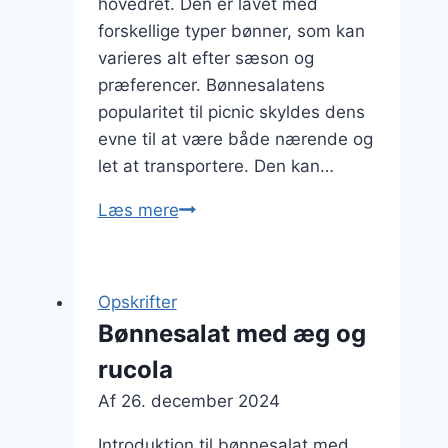
hovedret. Den er lavet med
forskellige typer bønner, som kan
varieres alt efter sæson og
præferencer. Bønnesalatens
popularitet til picnic skyldes dens
evne til at være både nærende og
let at transportere. Den kan…
Bønnesalat
Læs mere
til
picnic
med
Opskrifter
tun
Bønnesalat med æg og
rucola
Af
26. december 2024
Introduktion til bønnesalat med