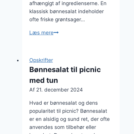
afhængigt af ingredienserne. En
klassisk bønnesalat indeholder
ofte friske grøntsager…
Bønnesalat
Læs mere
opskrift
med
tomat
Opskrifter
Bønnesalat til picnic
med tun
Af
21. december 2024
Hvad er bønnesalat og dens
popularitet til picnic? Bønnesalat
er en alsidig og sund ret, der ofte
anvendes som tilbehør eller