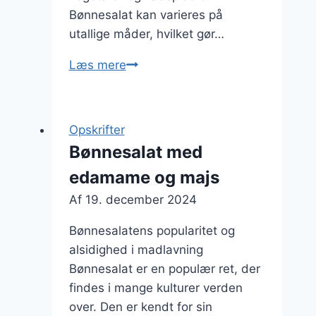
Bønnesalat kan varieres på
utallige måder, hvilket gør…
Bønnesalat
Læs mere
med
avocado
og
Opskrifter
citron
Bønnesalat med
edamame og majs
Af
19. december 2024
Bønnesalatens popularitet og
alsidighed i madlavning
Bønnesalat er en populær ret, der
findes i mange kulturer verden
over. Den er kendt for sin