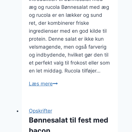
æg og rucola Bønnesalat med æg
og rucola er en lækker og sund
ret, der kombinerer friske
ingredienser med en god kilde til
protein. Denne salat er ikke kun
velsmagende, men også farverig
og indbydende, hvilket gør den til
et perfekt valg til frokost eller som
en let middag. Rucola tilføjer…
Bønnesalat
Læs mere
med
æg
og
Opskrifter
rucola
Bønnesalat til fest med
bacon