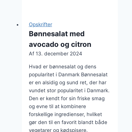
til
fest
med
Opskrifter
bacon
Bønnesalat med
avocado og citron
Af
13. december 2024
Hvad er bønnesalat og dens
popularitet i Danmark Bønnesalat
er en alsidig og sund ret, der har
vundet stor popularitet i Danmark.
Den er kendt for sin friske smag
og evne til at kombinere
forskellige ingredienser, hvilket
gør den til en favorit blandt både
vegetarer og kødspisere.