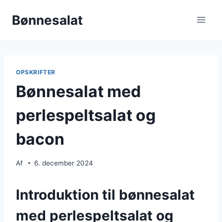
Fortsæt
Bønnesalat
til
indhold
OPSKRIFTER
Bønnesalat med
perlespeltsalat og
bacon
Af
6. december 2024
Introduktion til bønnesalat
med perlespeltsalat og