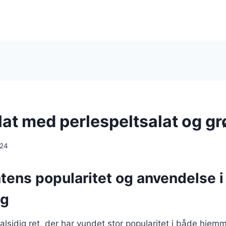
at med perlespeltsalat og g
024
tens popularitet og anvendelse i
ng
alsidig ret, der har vundet stor popularitet i både hjem