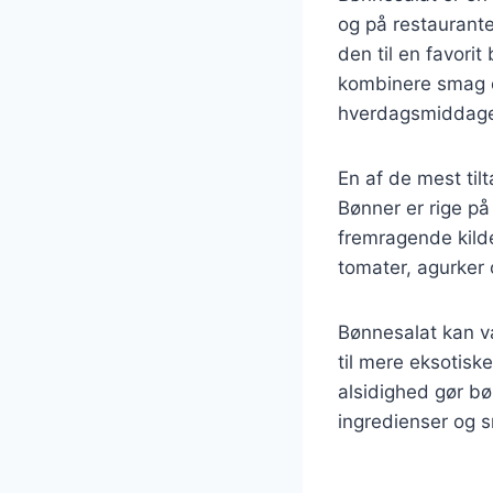
og på restaurante
den til en favori
kombinere smag og 
hverdagsmiddage 
En af de mest ti
Bønner er rige på 
fremragende kild
tomater, agurker
Bønnesalat kan va
til mere eksotis
alsidighed gør bø
ingredienser og 