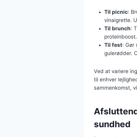
Til picnic
: B
vinaigrette. 
Til brunch
: 
proteinboost.
Til fest
: Gør 
gulerødder. O
Ved at variere i
til enhver lejlig
sammenkomst, vil
Afslutten
sundhed