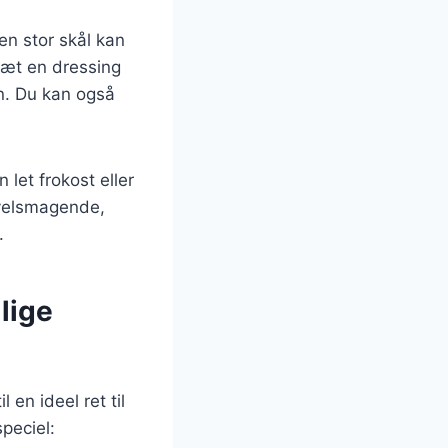
en stor skål kan
sæt en dressing
en. Du kan også
let frokost eller
n velsmagende,
.
llige
 en ideel ret til
speciel: