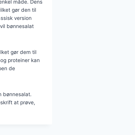
 enkel måde. Dens
lket gør den til
ssisk version
vil bønnesalat
ket gør dem til
 og proteiner kan
pen de
n bønnesalat.
krift at prøve,