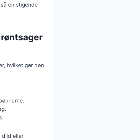
gså en stigende
grøntsager
r, hvilket gør den
 bønnerne.
ag.
s.
dild eller