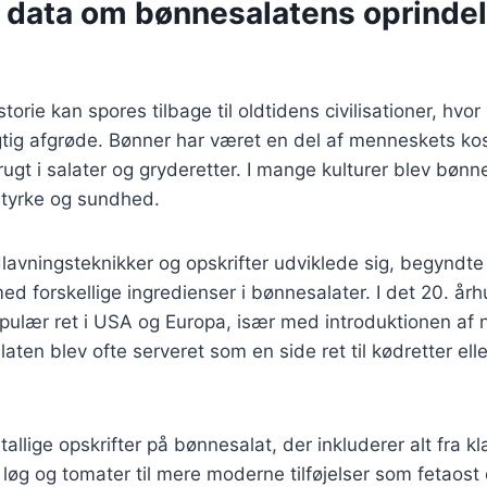
e data om bønnesalatens oprinde
orie kan spores tilbage til oldtidens civilisationer, hvo
tig afgrøde. Bønner har været en del af menneskets kost 
ugt i salater og gryderetter. I mange kulturer blev bønne
 styrke og sundhed.
lavningsteknikker og opskrifter udviklede sig, begyndte 
d forskellige ingredienser i bønnesalater. I det 20. år
pulær ret i USA og Europa, især med introduktionen af 
aten blev ofte serveret som en side ret til kødretter ell
tallige opskrifter på bønnesalat, der inkluderer alt fra k
løg og tomater til mere moderne tilføjelser som fetaost