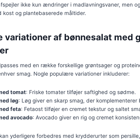
afspejler ikke kun ændringer i madlavningsvaner, men o
d kost og plantebaserede måltider.
e variationer af bønnesalat med 
er
lpasses med en række forskellige grøntsager og proteine
il enhver smag. Nogle populære variationer inkluderer:
med tomat
: Friske tomater tilføjer saftighed og sødme.
med løg
: Løg giver en skarp smag, der komplementerer
med feta
: Fetaost tilføjer en cremet tekstur og saltet sm
med avocado
: Avocado giver en rig og cremet konsisten
 kan yderligere forbedres med krydderurter som persille, 