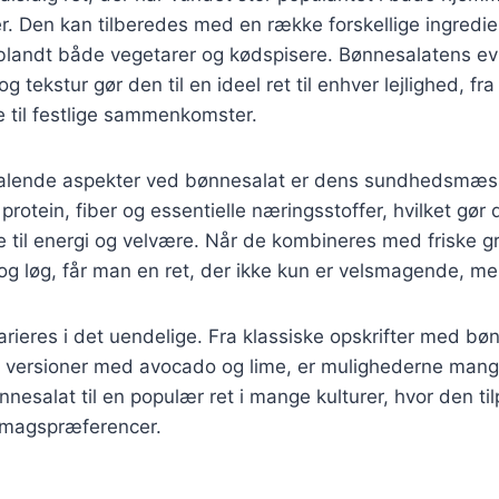
r. Den kan tilberedes med en række forskellige ingredien
t blandt både vegetarer og kødspisere. Bønnesalatens evn
tekstur gør den til en ideel ret til enhver lejlighed, fra
til festlige sammenkomster.
ltalende aspekter ved bønnesalat er dens sundhedsmæss
protein, fiber og essentielle næringsstoffer, hvilket gør 
e til energi og velvære. Når de kombineres med friske 
 og løg, får man en ret, der ikke kun er velsmagende, 
rieres i det uendelige. Fra klassiske opskrifter med bøn
ke versioner med avocado og lime, er mulighederne man
nnesalat til en populær ret i mange kulturer, hvor den ti
smagspræferencer.