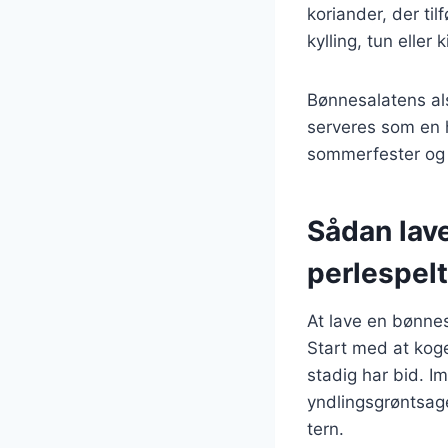
koriander, der ti
kylling, tun elle
Bønnesalatens als
serveres som en ho
sommerfester og 
Sådan lav
perlespelt
At lave en bønnes
Start med at koge
stadig har bid. 
yndlingsgrøntsag
tern.