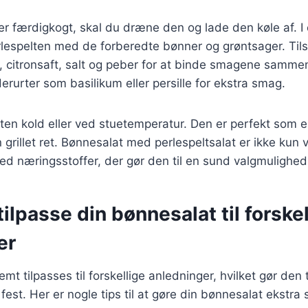
er færdigkogt, skal du dræne den og lade den køle af. I 
lespelten med de forberedte bønner og grøntsager. Til
ie, citronsaft, salt og peber for at binde smagene samm
dderurter som basilikum eller persille for ekstra smag.
en kold eller ved stuetemperatur. Den er perfekt som en 
en grillet ret. Bønnesalat med perlespeltsalat er ikke ku
d næringsstoffer, der gør den til en sund valgmulighed
 tilpasse din bønnesalat til forske
er
t tilpasses til forskellige anledninger, hvilket gør den til
est. Her er nogle tips til at gøre din bønnesalat ekstra 