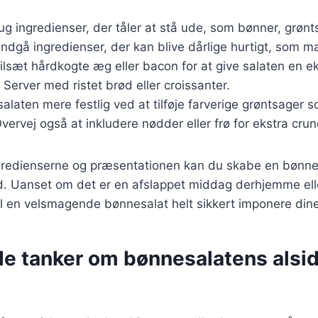
rug ingredienser, der tåler at stå ude, som bønner, grøn
Undgå ingredienser, der kan blive dårlige hurtigt, som 
Tilsæt hårdkogte æg eller bacon for at give salaten en e
 Server med ristet brød eller croissanter.
salaten mere festlig ved at tilføje farverige grøntsager 
vervej også at inkludere nødder eller frø for ekstra crun
ngredienserne og præsentationen kan du skabe en bønne
hed. Uanset om det er en afslappet middag derhjemme elle
 en velsmagende bønnesalat helt sikkert imponere din
de tanker om bønnesalatens alsi