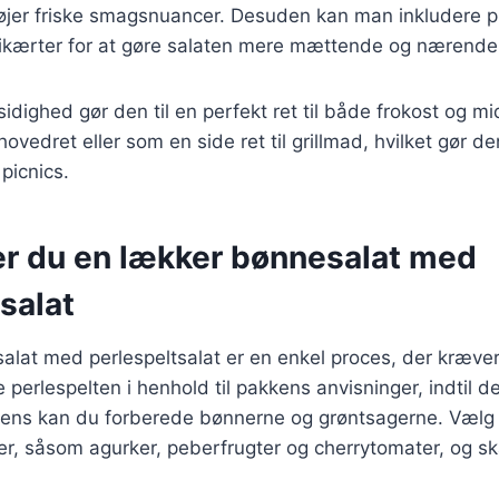
lføjer friske smagsnuancer. Desuden kan man inkludere 
r kikærter for at gøre salaten mere mættende og nærende
idighed gør den til en perfekt ret til både frokost og 
vedret eller som en side ret til grillmad, hvilket gør den t
picnics.
er du en lækker bønnesalat med
salat
alat med perlespeltsalat er en enkel proces, der kræver
 perlespelten i henhold til pakkens anvisninger, indtil 
Imens kan du forberede bønnerne og grøntsagerne. Vælg
er, såsom agurker, peberfrugter og cherrytomater, og 