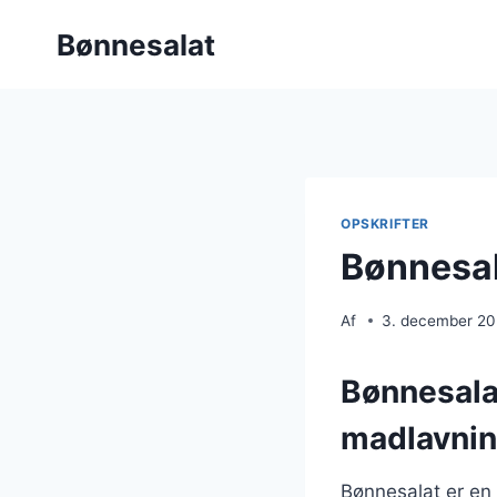
Fortsæt
Bønnesalat
til
indhold
OPSKRIFTER
Bønnesal
Af
3. december 2
Bønnesala
madlavni
Bønnesalat er en 