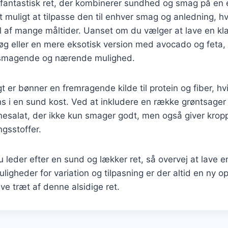
 fantastisk ret, der kombinerer sundhed og smag på en
 muligt at tilpasse den til enhver smag og anledning, hvi
 af mange måltider. Uanset om du vælger at lave en kla
g eller en mere eksotisk version med avocado og feta, 
elsmagende og nærende mulighed.
r bønner en fremragende kilde til protein og fiber, hvil
ns i en sund kost. Ved at inkludere en række grøntsager
esalat, der ikke kun smager godt, men også giver krop
gsstoffer.
leder efter en sund og lækker ret, så overvej at lave e
gheder for variation og tilpasning er der altid en ny ops
live træt af denne alsidige ret.