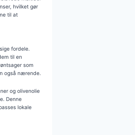
ser, hvilket gør
e til at
ige fordele.
dem til en
grøntsager som
men også nærende.
ner og olivenolie
ge. Denne
lpasses lokale