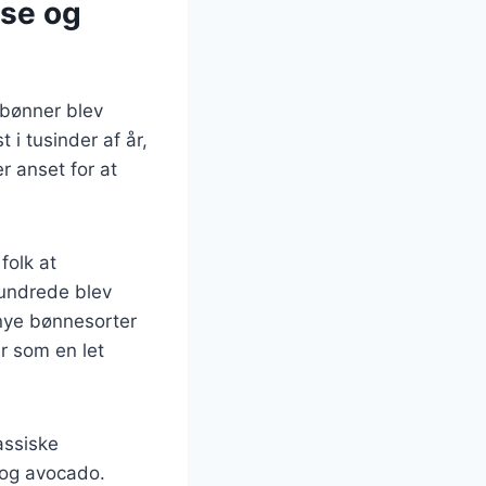
lse og
r bønner blev
i tusinder af år,
r anset for at
folk at
hundrede blev
nye bønnesorter
er som en let
lassiske
 og avocado.