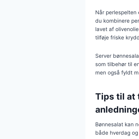
Når perlespelten 
du kombinere per
lavet af olivenol
tilføje friske kry
Server bønnesalat
som tilbehør til 
men også fyldt me
Tips til at
anledning
Bønnesalat kan nem
både hverdag og f