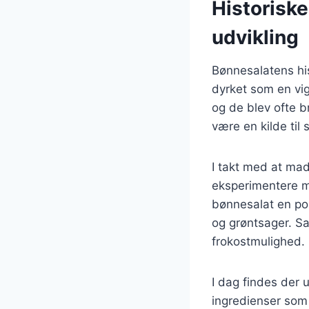
Historisk
udvikling
Bønnesalatens hist
dyrket som en vig
og de blev ofte br
være en kilde til
I takt med at mad
eksperimentere me
bønnesalat en po
og grøntsager. Sal
frokostmulighed.
I dag findes der u
ingredienser som 