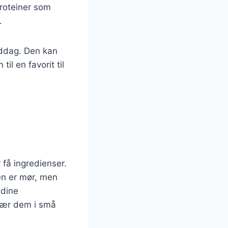
proteiner som
.
middag. Den kan
il en favorit til
 få ingredienser.
den er mør, men
 dine
skær dem i små