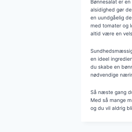
Bønnesalat er en
alsidighed gør det
en uundgåelig del
med tomater og lø
altid være en v
Sundhedsmæssigt e
en ideel ingredie
du skabe en bønn
nødvendige nærin
Så næste gang du 
Med så mange muli
og du vil aldrig b