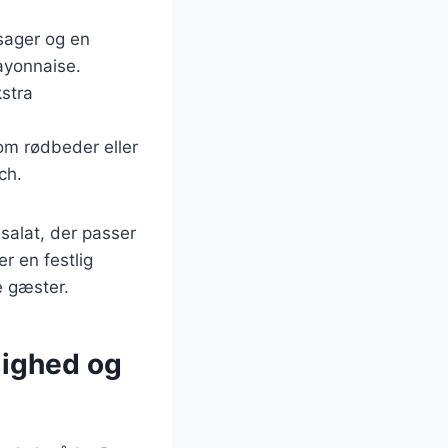
tsager og en
mayonnaise.
kstra
som rødbeder eller
ch.
salat, der passer
r en festlig
e gæster.
dighed og