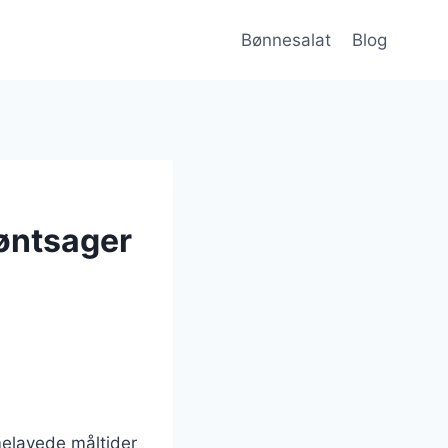
Bønnesalat
Blog
røntsager
melavede måltider