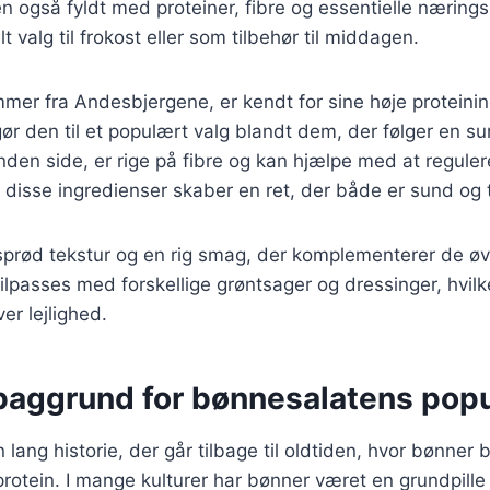
også fyldt med proteiner, fibre og essentielle næringss
lt valg til frokost eller som tilbehør til middagen.
er fra Andesbjergene, er kendt for sine høje proteinin
 gør den til et populært valg blandt dem, der følger en sun
den side, er rige på fibre og kan hjælpe med at reguler
disse ingredienser skaber en ret, der både er sund og ti
 sprød tekstur og en rig smag, der komplementerer de øv
ilpasses med forskellige grøntsager og dressinger, hvilk
ver lejlighed.
 baggrund for bønnesalatens popu
 lang historie, der går tilbage til oldtiden, hvor bønner
l protein. I mange kulturer har bønner været en grundpille