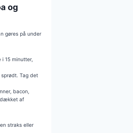
oa og
an gøres på under
 i 15 minutter,
 sprødt. Tag det
ønner, bacon,
r dækket af
en straks eller