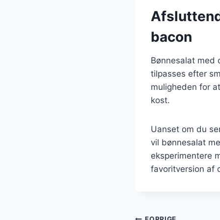
Afslutten
bacon
Bønnesalat med q
tilpasses efter 
muligheden for at
kost.
Uanset om du serv
vil bønnesalat me
eksperimentere me
favoritversion af
FORRIGE