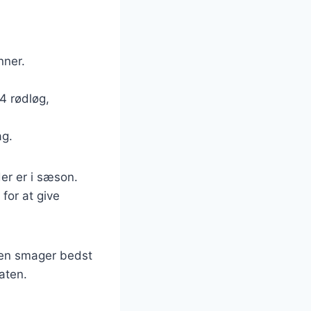
nner.
/4 rødløg,
ag.
er er i sæson.
 for at give
laten smager bedst
laten.