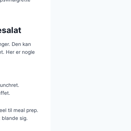
esalat
nger. Den kan
et. Her er nogle
runchret.
ffet.
el til meal prep.
 blande sig.