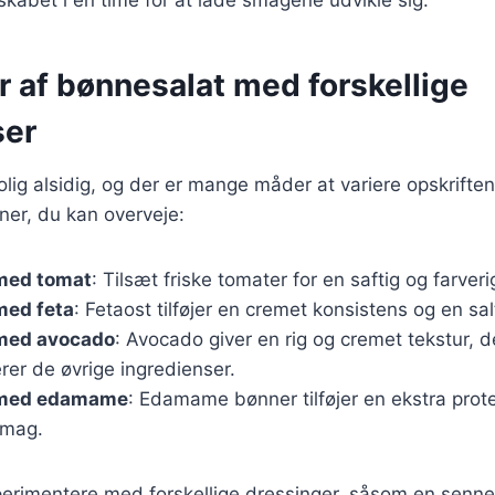
r af bønnesalat med forskellige
ser
olig alsidig, og der er mange måder at variere opskriften
ner, du kan overveje:
med tomat
: Tilsæt friske tomater for en saftig og farveri
med feta
: Fetaost tilføjer en cremet konsistens og en sa
med avocado
: Avocado giver en rig og cremet tekstur, d
er de øvrige ingredienser.
 med edamame
: Edamame bønner tilføjer en ekstra prote
smag.
erimentere med forskellige dressinger, såsom en senne