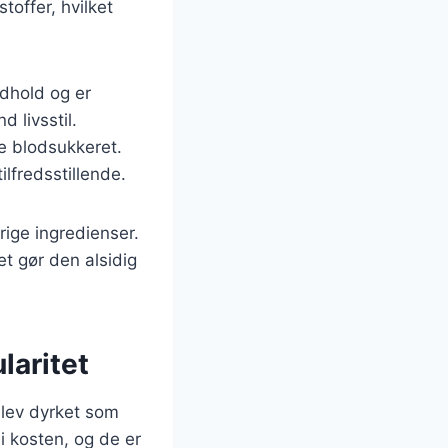
toffer, hvilket
dhold og er
d livsstil.
e blodsukkeret.
lfredsstillende.
rige ingredienser.
et gør den alsidig
laritet
 blev dyrket som
 i kosten, og de er