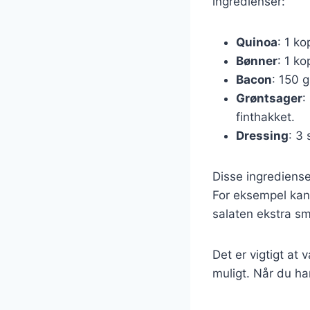
ingredienser:
Quinoa
: 1 ko
Bønner
: 1 k
Bacon
: 150 
Grøntsager
:
finthakket.
Dressing
: 3 
Disse ingrediense
For eksempel kan d
salaten ekstra sm
Det er vigtigt at 
muligt. Når du har