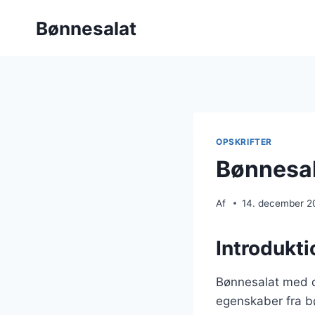
Fortsæt
Bønnesalat
til
indhold
OPSKRIFTER
Bønnesal
Af
14. december 2
Introdukti
Bønnesalat med q
egenskaber fra b