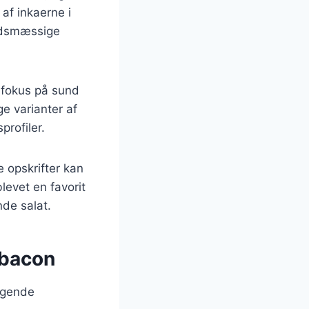
 af inkaerne i
hedsmæssige
 fokus på sund
ge varianter af
rofiler.
 opskrifter kan
levet en favorit
de salat.
 bacon
lgende