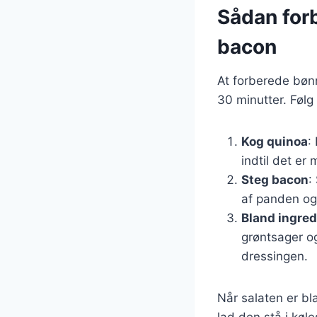
Sådan for
bacon
At forberede bøn
30 minutter. Følg 
Kog quinoa
:
indtil det er
Steg bacon
:
af panden og
Bland ingre
grøntsager og
dressingen.
Når salaten er bl
lad den stå i køl