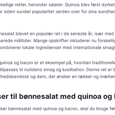
skellige retter, herunder salater. Quinoa blev først dyrket
r siden vundet popularitet verden over for sine sund
esalat blevet en populær ret i de seneste år, især med
erede måltider. Mange opskrifter inkluderer nu forskelli
ombinerer lokale ingredienser med internationale smagsp
inoa og bacon er et eksempel på, hvordan traditionelle
ilpasses til nutidens smag og kostbehov. Denne ret er b
hedsbevidste og dem, der ønsker en lækker og mætten
ser til bønnesalat med quinoa og
ækker bønnesalat med quinoa og bacon, skal du bruge fø