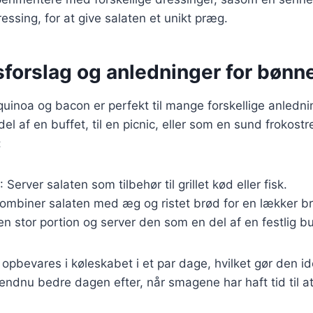
essing, for at give salaten et unikt præg.
forslag og anledninger for bønn
inoa og bacon er perfekt til mange forskellige anledni
l af en buffet, til en picnic, eller som en sund frokostr
:
: Server salaten som tilbehør til grillet kød eller fisk.
Kombiner salaten med æg og ristet brød for en lækker b
en stor portion og server den som en del af en festlig bu
opbevares i køleskabet i et par dage, hvilket gør den ide
ndnu bedre dagen efter, når smagene har haft tid til at