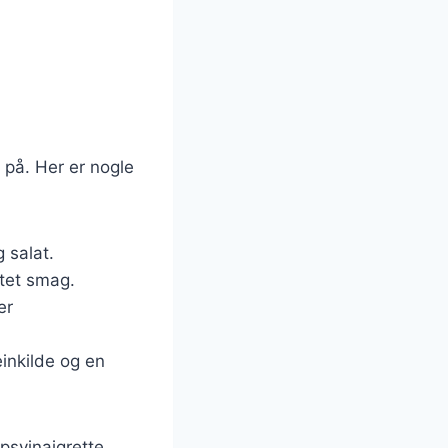
 på. Her er nogle
g salat.
ltet smag.
er
inkilde og en
psvinaigrette