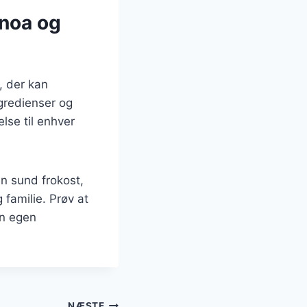
inoa og
, der kan
gredienser og
lse til enhver
en sund frokost,
familie. Prøv at
in egen
NÆSTE