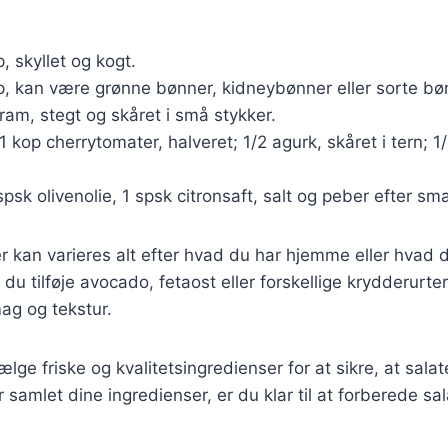
p, skyllet og kogt.
op, kan være grønne bønner, kidneybønner eller sorte bø
gram, stegt og skåret i små stykker.
 1 kop cherrytomater, halveret; 1/2 agurk, skåret i tern; 1
spsk olivenolie, 1 spsk citronsaft, salt og peber efter sm
r kan varieres alt efter hvad du har hjemme eller hvad d
u tilføje avocado, fetaost eller forskellige krydderurter
ag og tekstur.
vælge friske og kvalitetsingredienser for at sikre, at sa
 samlet dine ingredienser, er du klar til at forberede sa