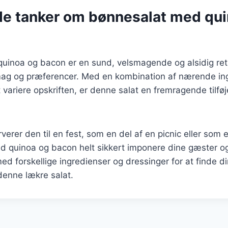
de tanker om bønnesalat med qu
uinoa og bacon er en sund, velsmagende og alsidig ret
smag og præferencer. Med en kombination af nærende in
 variere opskriften, er denne salat en fremragende tilføje
erer den til en fest, som en del af en picnic eller som 
d quinoa og bacon helt sikkert imponere dine gæster og 
d forskellige ingredienser og dressinger for at finde d
 denne lækre salat.