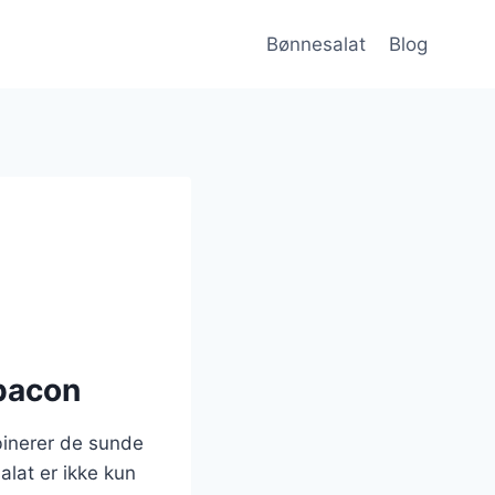
Bønnesalat
Blog
 bacon
binerer de sunde
lat er ikke kun