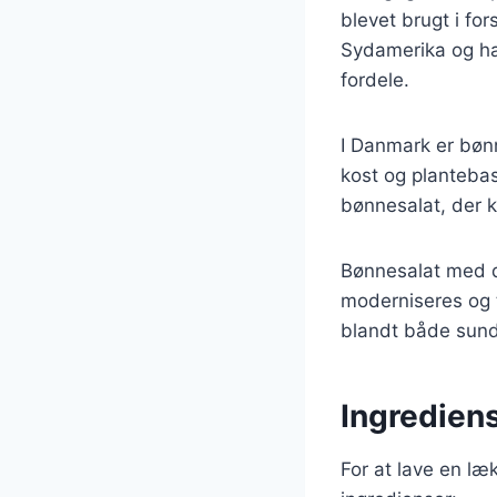
blevet brugt i for
Sydamerika og ha
fordele.
I Danmark er bønn
kost og plantebas
bønnesalat, der k
Bønnesalat med qu
moderniseres og t
blandt både sund
Ingredien
For at lave en l