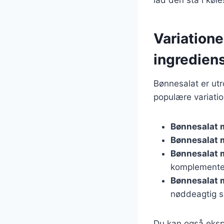
Variatione
ingredien
Bønnesalat er utr
populære variatio
Bønnesalat 
Bønnesalat 
Bønnesalat 
komplementer
Bønnesalat
nøddeagtig 
Du kan også eksp