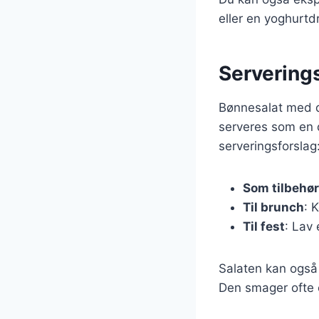
eller en yoghurtdr
Serverings
Bønnesalat med qu
serveres som en de
serveringsforslag
Som tilbehør
Til brunch
: 
Til fest
: Lav 
Salaten kan også 
Den smager ofte e