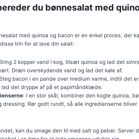
bereder du bønnesalat med quin
nesalat med quinoa og bacon er en enkel proces, der k
disse trin for at lave din salat:
 Bring 2 kopper vand i kog, tilsæt quinoa og lad det simre
 mørt. Dræn overskydende vand og lad det køle af.
 Steg bacon i en pande over medium varme, indtil det er
 lad det dryppe af på et papirhåndklæde.
dienserne
: I en stor skål, kombiner den kogte quinoa, b
 dressing. Rør godt rundt, så alle ingredienserne blive
andet, kan du smage den til med salt og peber. Server d
eskabet i en time for at lade smagene udvikle sig.