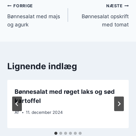
Indlægsnavigation
FORRIGE
NÆSTE
Bønnesalat med majs
Bønnesalat opskrift
og agurk
med tomat
Lignende indlæg
Bønnesalat med røget laks og sød
kartoffel
Af
11. december 2024