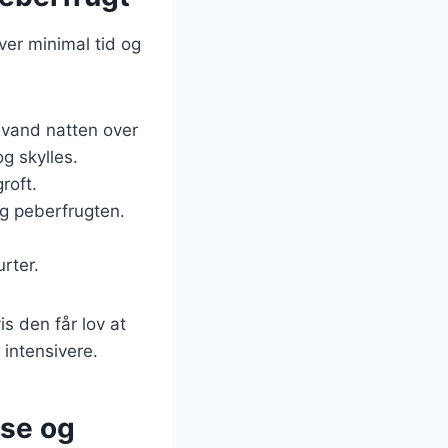
ver minimal tid og
i vand natten over
g skylles.
roft.
og peberfrugten.
rter.
 den får lov at
 intensivere.
lse og