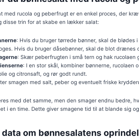
t med rucola og peberfrugt er en enkel proces, der kræ
 disse trin for at skabe en lækker salat:
nnerne
: Hvis du bruger tørrede bønner, skal de blødes 
oges. Hvis du bruger dåsebønner, skal de blot drænes o
agerne
: Skær peberfrugten i små tern og hak rucolaen g
dienserne
: I en stor skål, kombiner bønnerne, rucolaen 
lie og citronsaft, og rør godt rundt.
ster smagen med salt, peber og eventuelt friske krydderu
eres med det samme, men den smager endnu bedre, hvis
t i en time. Dette giver smagene tid til at blande sig og
e data om bønnesalatens oprinde