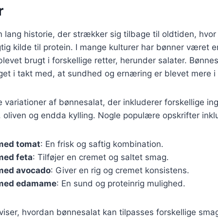
r
lang historie, der strækker sig tilbage til oldtiden, hvo
ig kilde til protein. I mange kulturer har bønner været en
levet brugt i forskellige retter, herunder salater. Bønne
eget i takt med, at sundhed og ernæring er blevet mere i
e variationer af bønnesalat, der inkluderer forskellige i
, oliven og endda kylling. Nogle populære opskrifter inkl
med tomat
: En frisk og saftig kombination.
med feta
: Tilføjer en cremet og saltet smag.
med avocado
: Giver en rig og cremet konsistens.
 med edamame
: En sund og proteinrig mulighed.
 viser, hvordan bønnesalat kan tilpasses forskellige sm