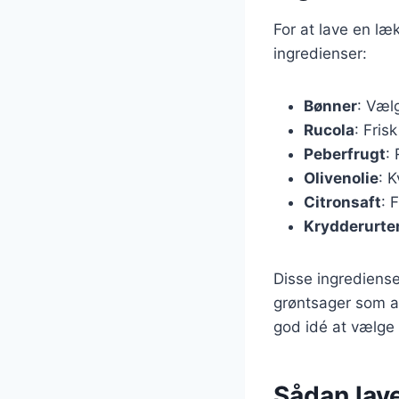
For at lave en læ
ingredienser:
Bønner
: Væl
Rucola
: Fris
Peberfrugt
:
Olivenolie
: K
Citronsaft
: 
Krydderurte
Disse ingrediense
grøntsager som ag
god idé at vælge 
Sådan lav