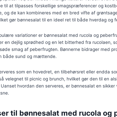
e til at tilpasses forskellige smagspræferencer og kos
pe, og de kan kombineres med en bred vifte af grøntsage
lket gør bønnesalat til en ideel ret til både hverdag og fe
pulære variationer er bønnesalat med rucola og peberfr
jer en dejlig sprødhed og en let bitterhed fra rucolaen,
søde smag af peberfrugten. Bønnerne bidrager med prot
ten både sund og mættende.
rveres som en hovedret, en tilbehørsret eller endda so
å velegnet til picnic og brunch, hvilket gør den til en als
 Uanset hvordan den serveres, er bønnesalat en sikker 
sne.
er til bønnesalat med rucola og 