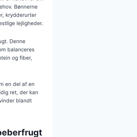
tbehov. Bønnerne
r, krydderurter
stlige lejligheder.
ugt. Denne
 som balanceres
ein og fiber,
m en del af en
idig ret, der kan
vinder blandt
peberfrugt