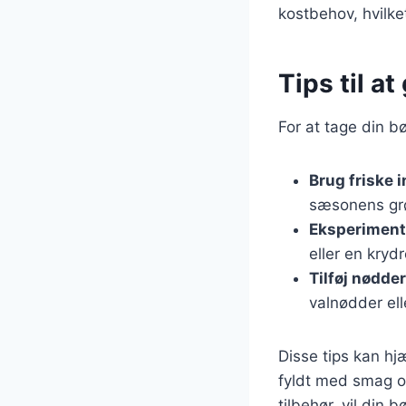
kostbehov, hvilket
Tips til a
For at tage din b
Brug friske 
sæsonens grø
Eksperiment
eller en kryd
Tilføj nødder
valnødder ell
Disse tips kan h
fyldt med smag o
tilbehør, vil din