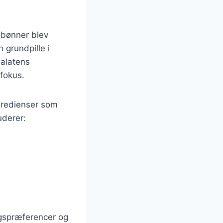
r bønner blev
 grundpille i
salatens
 fokus.
ngredienser som
uderer:
agspræferencer og