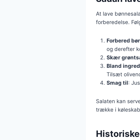
At lave bønnesala
forberedelse. Følg
Forbered bø
og derefter k
Skær grønts
Bland ingre
Tilsæt oliveno
Smag til
: Ju
Salaten kan serv
trække i køleskabe
Historisk