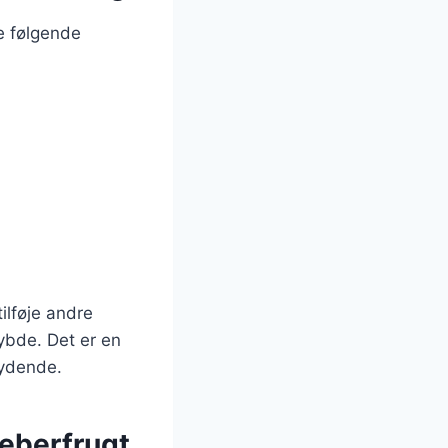
e følgende
.
ilføje andre
ybde. Det er en
bydende.
peberfrugt