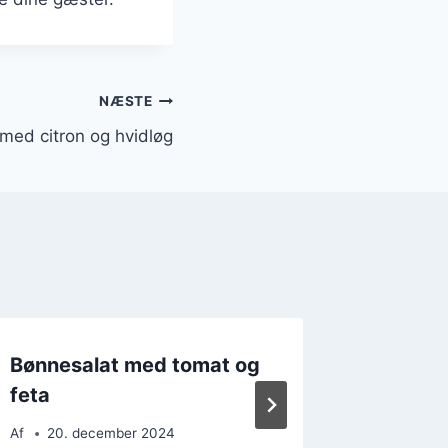
NÆSTE
med citron og hvidløg
Bønnesalat med tomat og
Bønnesa
feta
weeke
Af
20. december 2024
Af
15. 