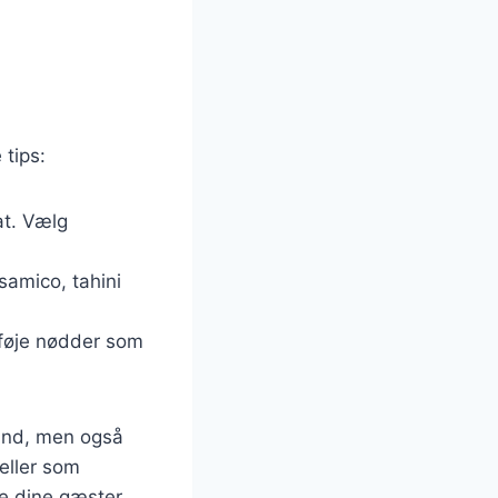
 tips:
at. Vælg
samico, tahini
lføje nødder som
sund, men også
eller som
re dine gæster.