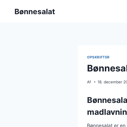
Fortsæt
Bønnesalat
til
indhold
OPSKRIFTER
Bønnesal
Af
18. december 2
Bønnesalat
madlavni
Bønnesalat er en 