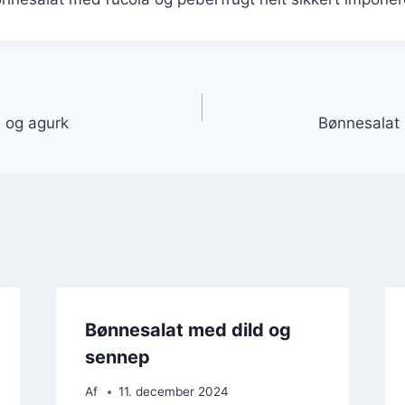
gation
 og agurk
Bønnesalat 
Bønnesalat med dild og
sennep
Af
11. december 2024