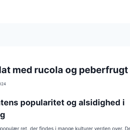
at med rucola og peberfrugt
024
ens popularitet og alsidighed i
ng
populær ret, der findes i mange kulturer verden over. De