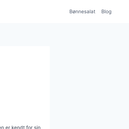
Bønnesalat
Blog
n er kendt for sin