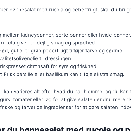
kker bønnesalat med rucola og peberfrugt, skal du brug
g mellem kidneybønner, sorte bønner eller hvide bønner
k rucola giver en dejlig smag og sprødhed.
 Rød, gul eller grøn peberfrugt tilføjer farve og sødme.
valitetsolivenolie til dressingen.
Friskpresset citronsaft for syre og friskhed.
r
: Frisk persille eller basilikum kan tilføje ekstra smag.
r kan varieres alt efter hvad du har hjemme, og du kan t
urk, tomater eller løg for at give salaten endnu mere d
friske og farverige ingredienser for at gøre salaten ind
er du bønnesalat med rucola og 