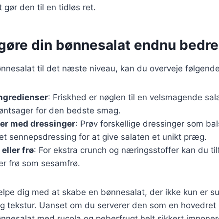
 gør den til en tidløs ret.
t gøre din bønnesalat endnu bedre
ønnesalat til det næste niveau, kan du overveje følgende
ingredienser
: Friskhed er nøglen til en velsmagende sal
ntsager for den bedste smag.
er med dressinger
: Prøv forskellige dressinger som bal
ret sennepsdressing for at give salaten et unikt præg.
 eller frø
: For ekstra crunch og næringsstoffer kan du ti
er frø som sesamfrø.
jælpe dig med at skabe en bønnesalat, der ikke kun er 
g tekstur. Uanset om du serverer den som en hovedret 
 bønnesalat med rucola og peberfrugt helt sikkert impone