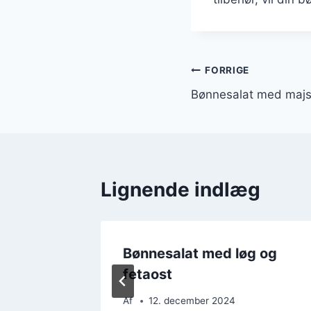
Indlægsnavi
FORRIGE
Bønnesalat med majs
Lignende indlæg
ta og
Bønnesalat med løg og
fetaost
Af
12. december 2024