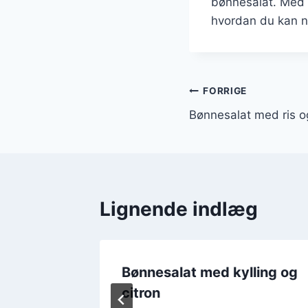
bønnesalat. Med d
hvordan du kan n
Indlægsnavi
FORRIGE
Bønnesalat med ris 
Lignende indlæg
sma rin
Bønnesalat med kylling og
citron