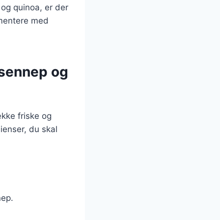
og quinoa, er der
rimentere med
 sennep og
kke friske og
ienser, du skal
.
nep.