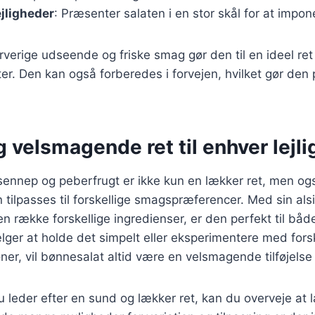
lejligheder
: Præsenter salaten i en stor skål for at impo
verige udseende og friske smag gør den til en ideel ret
 Den kan også forberedes i forvejen, hvilket gør den pra
 velsmagende ret til enhver lejl
ennep og peberfrugt er ikke kun en lækker ret, men og
 tilpasses til forskellige smagspræferencer. Med sin al
 en række forskellige ingredienser, er den perfekt til bå
er at holde det simpelt eller eksperimentere med forsk
r, vil bønnesalat altid være en velsmagende tilføjelse ti
leder efter en sund og lækker ret, kan du overveje at 