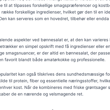
e til at tilpasses forskellige smagspræferencer og kost
ække forskellige ingredienser, hvilket gør den til en ide
Den kan serveres som en hovedret, tilbehør eller endda
talende aspekter ved bønnesalat er, at den kan varieres 
etrækker en simpel opskrift med få ingredienser eller 
 smagsnuancer, er der altid en bønnesalat, der passer 
 en favorit blandt både amatørkokke og professionelle.
pularitet kan også tilskrives dens sundhedsmæssige fo
de til protein, fiber og essentielle næringsstoffer, hvilk
il enhver kost. Når de kombineres med friske grøntsager
skaber de en nærende og velsmagende ret.