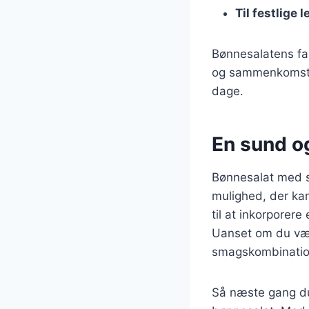
Til festlige 
Bønnesalatens far
og sammenkomster.
dage.
En sund og
Bønnesalat med s
mulighed, der kan
til at inkorporere
Uanset om du vælg
smagskombinatione
Så næste gang du 