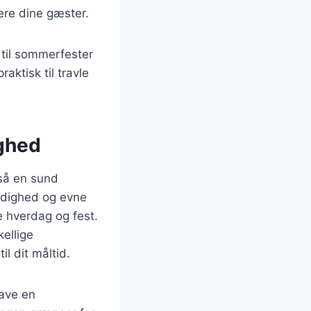
nere dine gæster.
 til sommerfester
ktisk til travle
ighed
så en sund
sidighed og evne
de hverdag og fest.
ellige
l dit måltid.
lave en