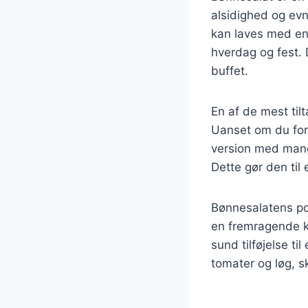
alsidighed og evn
kan laves med en r
hverdag og fest. 
buffet.
En af de mest til
Uanset om du for
version med mange
Dette gør den til
Bønnesalatens po
en fremragende kil
sund tilføjelse t
tomater og løg, 