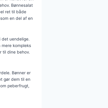
behov. Bønnesalat
el ret til både
 som en del af en
i det uendelige.
en mere kompleks
til dine behov.
rdele. Bønner er
et gør dem til en
 som peberfrugt,