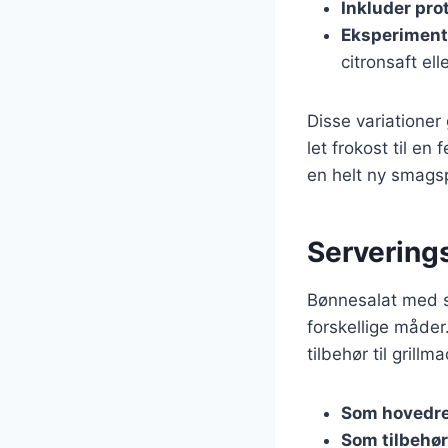
Inkluder pro
Eksperiment
citronsaft el
Disse variationer 
let frokost til e
en helt ny smagsp
Serverings
Bønnesalat med s
forskellige måder
tilbehør til grill
Som hovedr
Som tilbehør