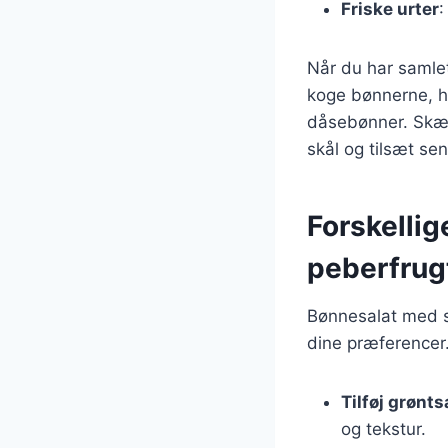
Friske urter
:
Når du har samlet
koge bønnerne, hv
dåsebønner. Skær 
skål og tilsæt se
Forskellig
peberfrug
Bønnesalat med s
dine præferencer.
Tilføj grønt
og tekstur.