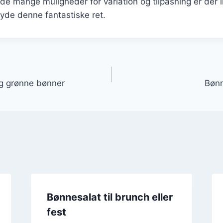
e mange muligheder for variation og tilpasning er der 
yde denne fantastiske ret.
gation
og grønne bønner
Bønn
Bønnesalat til brunch eller
fest