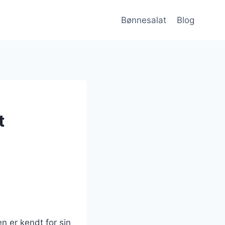
Bønnesalat
Blog
t
n er kendt for sin