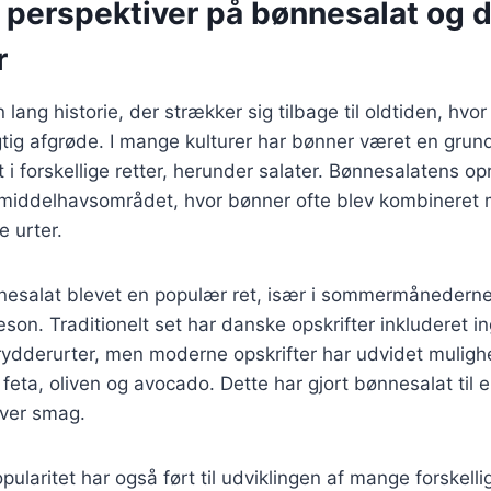
e perspektiver på bønnesalat og 
r
lang historie, der strækker sig tilbage til oldtiden, hvo
tig afgrøde. I mange kulturer har bønner været en grundp
t i forskellige retter, herunder salater. Bønnesalatens op
l middelhavsområdet, hvor bønner ofte blev kombineret 
e urter.
nesalat blevet en populær ret, især i sommermånederne,
æson. Traditionelt set har danske opskrifter inkluderet 
krydderurter, men moderne opskrifter har udvidet muli
eta, oliven og avocado. Dette har gjort bønnesalat til en
hver smag.
laritet har også ført til udviklingen af mange forskellig