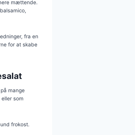
en mere mættende.
 balsamico,
ledninger, fra en
rne for at skabe
esalat
s på mange
 eller som
sund frokost.