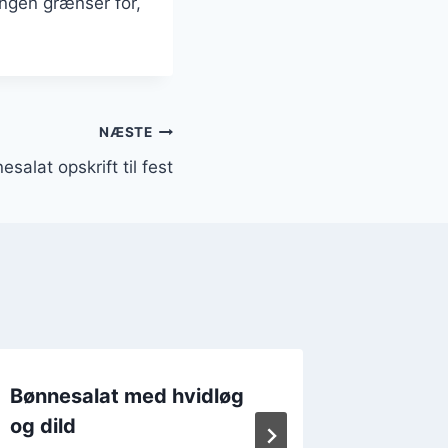
ingen grænser for,
NÆSTE
esalat opskrift til fest
Bønnesalat med hvidløg
Bønnes
og dild
Af
25. 