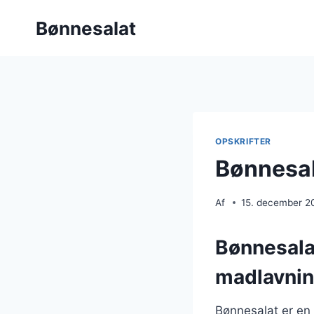
Fortsæt
Bønnesalat
til
indhold
OPSKRIFTER
Bønnesal
Af
15. december 2
Bønnesalat
madlavni
Bønnesalat er en 