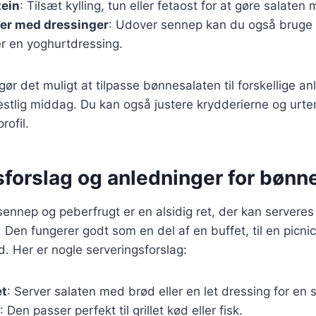
tein
: Tilsæt kylling, tun eller fetaost for at gøre salat
er med dressinger
: Udover sennep kan du også bruge
ler en yoghurtdressing.
gør det muligt at tilpasse bønnesalaten til forskellige an
n festlig middag. Du kan også justere krydderierne og urte
rofil.
forslag og anledninger for bønn
ennep og peberfrugt er en alsidig ret, der kan servere
. Den fungerer godt som en del af en buffet, til en picnic
mad. Her er nogle serveringsforslag:
et
: Server salaten med brød eller en let dressing for en 
: Den passer perfekt til grillet kød eller fisk.