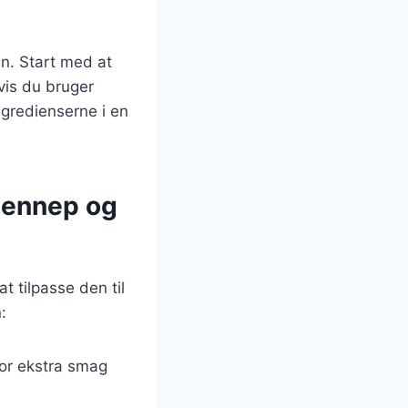
n. Start med at
vis du bruger
ngredienserne i en
 sennep og
 tilpasse den til
:
for ekstra smag