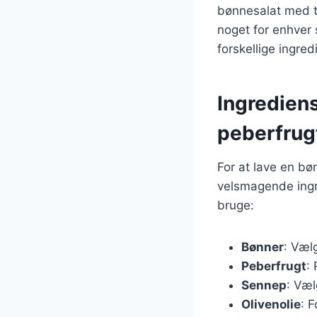
bønnesalat med t
noget for enhver 
forskellige ingre
Ingredien
peberfrug
For at lave en b
velsmagende ingr
bruge:
Bønner
: Væl
Peberfrugt
:
Sennep
: Væl
Olivenolie
: 