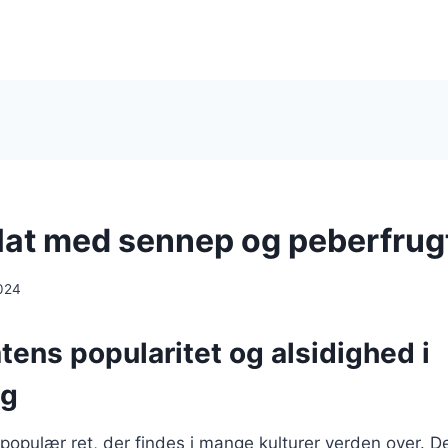
at med sennep og peberfrug
024
ens popularitet og alsidighed i
ng
populær ret, der findes i mange kulturer verden over. De