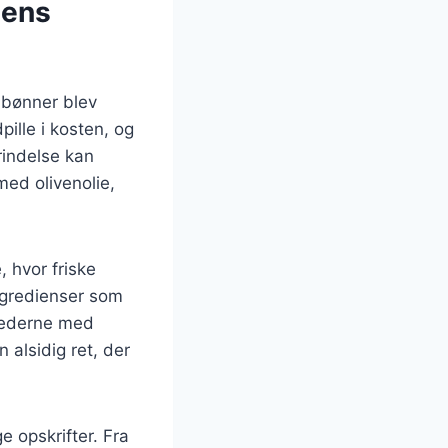
dens
r bønner blev
ille i kosten, og
rindelse kan
med olivenolie,
 hvor friske
ingredienser som
ghederne med
 alsidig ret, der
e opskrifter. Fra