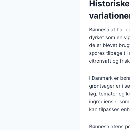
Historisk
variatione
Bønnesalat har en 
dyrket som en vig
de er blevet brug
spores tilbage ti
citronsaft og frisk
I Danmark er bøn
grøntsager er i s
løg, tomater og 
ingredienser som f
kan tilpasses en
Bønnesalatens popu