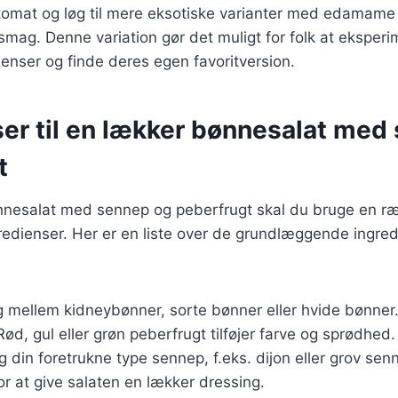
omat og løg til mere eksotiske varianter med edamame 
smag. Denne variation gør det muligt for folk at ekspe
dienser og finde deres egen favoritversion.
ser til en lækker bønnesalat med
t
ønnesalat med sennep og peberfrugt skal du bruge en ræ
edienser. Her er en liste over de grundlæggende ingred
g mellem kidneybønner, sorte bønner eller hvide bønner
 Rød, gul eller grøn peberfrugt tilføjer farve og sprødhed.
g din foretrukne type sennep, f.eks. dijon eller grov sen
For at give salaten en lækker dressing.