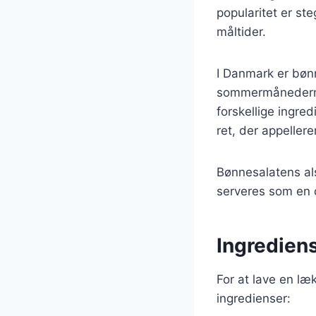
popularitet er st
måltider.
I Danmark er bønn
sommermånederne,
forskellige ingre
ret, der appellere
Bønnesalatens als
serveres som en d
Ingrediens
For at lave en læ
ingredienser: