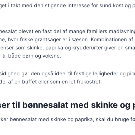
eget i takt med den stigende interesse for sund kost og
esalat blevet en fast del af mange familiers madlavning
 hvor friske grøntsager er i sæson. Kombinationen a
dienser som skinke, paprika og krydderurter giver en sma
r til både børn og voksne.
idighed gør den også ideel til festlige lejligheder og pi
el af en buffet eller som en let frokostret.
er til bønnesalat med skinke og 
kker bønnesalat med skinke og paprika, skal du bruge f