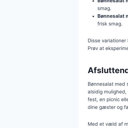
Bønnesalat
smag.
Bønnesalat 
frisk smag.
Disse variatione
Prøv at eksperime
Afslutten
Bønnesalat med s
alsidig mulighed, 
fest, en picnic el
dine gæster og fa
Med et væld af mu