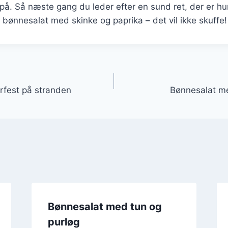
å. Så næste gang du leder efter en sund ret, der er hur
e bønnesalat med skinke og paprika – det vil ikke skuffe!
gation
rfest på stranden
Bønnesalat m
Bønnesalat med tun og
purløg