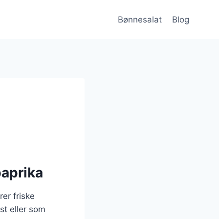
Bønnesalat
Blog
paprika
er friske
st eller som