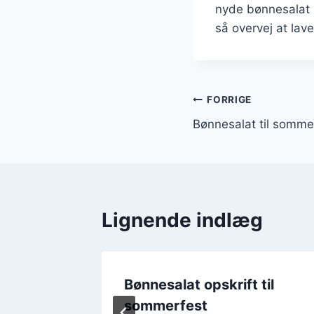
nyde bønnesalat p
så overvej at lav
Indlægsnavi
FORRIGE
Bønnesalat til somme
Lignende indlæg
ven og
Bønnesalat opskrift til
sommerfest