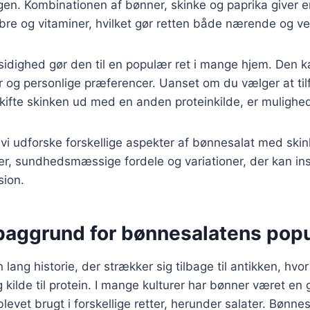
agen. Kombinationen af bønner, skinke og paprika giver 
ibre og vitaminer, hvilket gør retten både nærende og 
idighed gør den til en populær ret i mange hjem. Den ka
og personlige præferencer. Uanset om du vælger at tilf
skifte skinken ud med en anden proteinkilde, er muligh
il vi udforske forskellige aspekter af bønnesalat med ski
er, sundhedsmæssige fordele og variationer, der kan inspi
sion.
 baggrund for bønnesalatens popu
lang historie, der strækker sig tilbage til antikken, hvo
g kilde til protein. I mange kulturer har bønner været en g
levet brugt i forskellige retter, herunder salater. Bønne