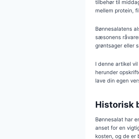
tilbehør til midd
mellem protein, f
Bønnesalatens als
sæsonens råvarer 
grøntsager eller 
I denne artikel v
herunder opskrift
lave din egen ver
Historisk
Bønnesalat har en 
anset for en vigti
kosten, og de er b