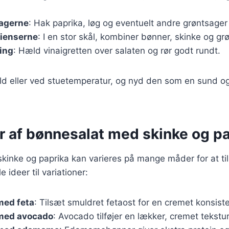
agerne
: Hak paprika, løg og eventuelt andre grøntsager 
dienserne
: I en stor skål, kombiner bønner, skinke og gr
ing
: Hæld vinaigretten over salaten og rør godt rundt.
old eller ved stuetemperatur, og nyd den som en sund 
r af bønnesalat med skinke og p
inke og paprika kan varieres på mange måder for at til
 ideer til variationer:
med feta
: Tilsæt smuldret fetaost for en cremet konsist
med avocado
: Avocado tilføjer en lækker, cremet tekstu