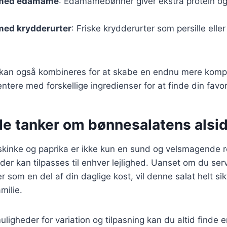
 med edamame
: Edamamebønner giver ekstra protein o
med krydderurter
: Friske krydderurter som persille eller
r kan også kombineres for at skabe en endnu mere komp
ntere med forskellige ingredienser for at finde din favo
de tanker om bønnesalatens alsi
kinke og paprika er ikke kun en sund og velsmagende r
der kan tilpasses til enhver lejlighed. Uanset om du serv
ler som en del af din daglige kost, vil denne salat helt s
milie.
ligheder for variation og tilpasning kan du altid finde 