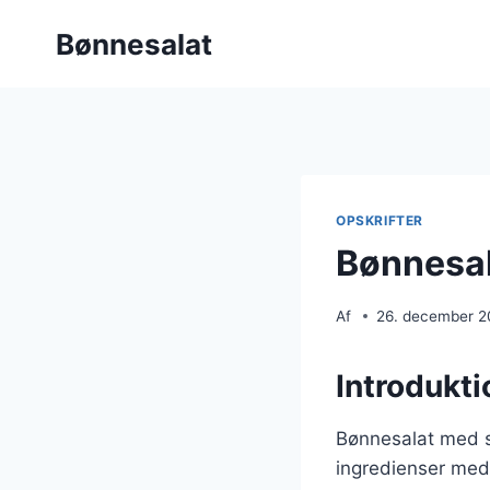
Fortsæt
Bønnesalat
til
indhold
OPSKRIFTER
Bønnesal
Af
26. december 
Introdukti
Bønnesalat med sk
ingredienser med 