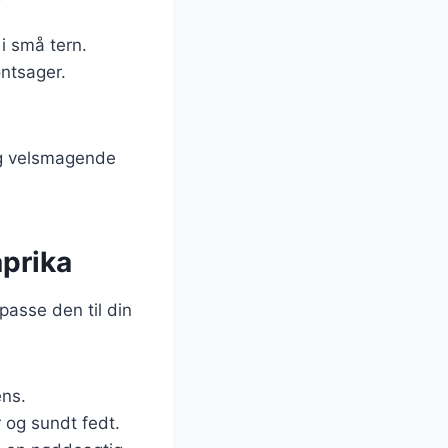
i små tern.
øntsager.
og velsmagende
aprika
passe den til din
ens.
r og sundt fedt.