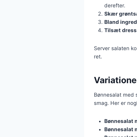
derefter.
Skær grønts
Bland ingre
Tilsæt dress
Server salaten k
ret.
Variatione
Bønnesalat med sk
smag. Her er nogle
Bønnesalat 
Bønnesalat 