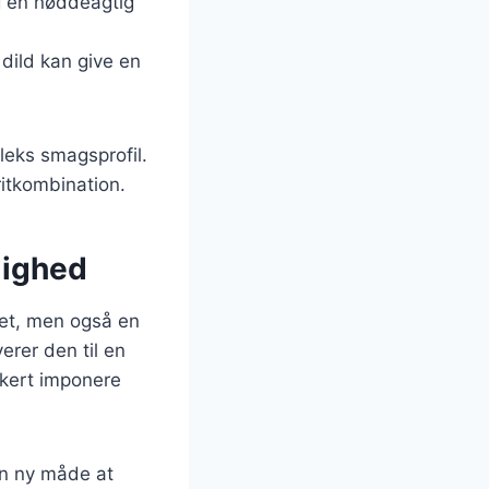
g en nøddeagtig
 dild kan give en
leks smagsprofil.
ritkombination.
dighed
et, men også en
erer den til en
ikkert imponere
en ny måde at