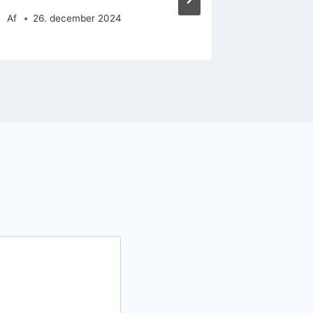
Af
26. december 2024
Af
26. 