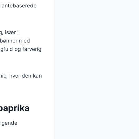
 plantebaserede
, især i
f bønner med
gfuld og farverig
cnic, hvor den kan
paprika
ølgende