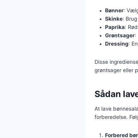
Bønner
: Væl
Skinke
: Brug
Paprika
: Rød
Grøntsager
:
Dressing
: En
Disse ingrediense
grøntsager eller p
Sådan lav
At lave bønnesala
forberedelse. Følg
Forbered bø