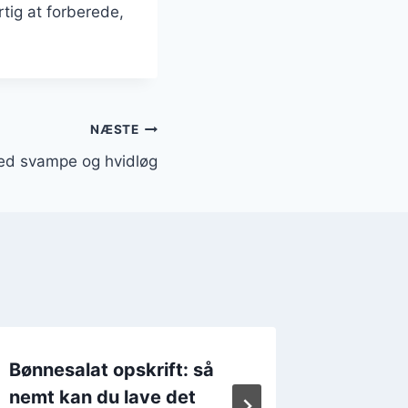
tig at forberede,
NÆSTE
ed svampe og hvidløg
Bønnesalat opskrift: så
Bønnesa
nemt kan du lave det
friske 