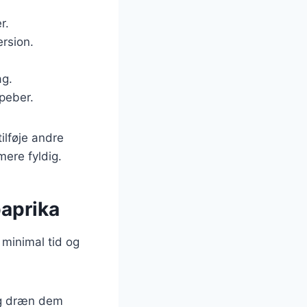
r.
ersion.
ag.
 peber.
ilføje andre
mere fyldig.
paprika
 minimal tid og
 og dræn dem