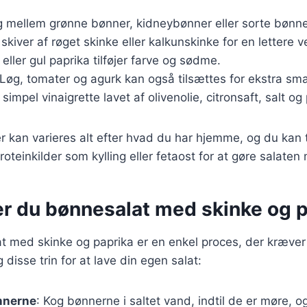
g mellem grønne bønner, kidneybønner eller sorte bønne
 skiver af røget skinke eller kalkunskinke for en lettere v
 eller gul paprika tilføjer farve og sødme.
 Løg, tomater og agurk kan også tilsættes for ekstra sm
 simpel vinaigrette lavet af olivenolie, citronsaft, salt og
r kan varieres alt efter hvad du har hjemme, og du kan t
roteinkilder som kylling eller fetaost for at gøre salaten 
er du bønnesalat med skinke og 
t med skinke og paprika er en enkel proces, der kræver
 disse trin for at lave din egen salat:
nnerne
: Kog bønnerne i saltet vand, indtil de er møre,