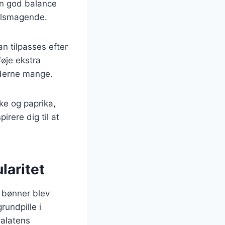
en god balance
velsmagende.
n tilpasses efter
øje ekstra
ederne mange.
nke og paprika,
rere dig til at
laritet
r bønner blev
rundpille i
salatens