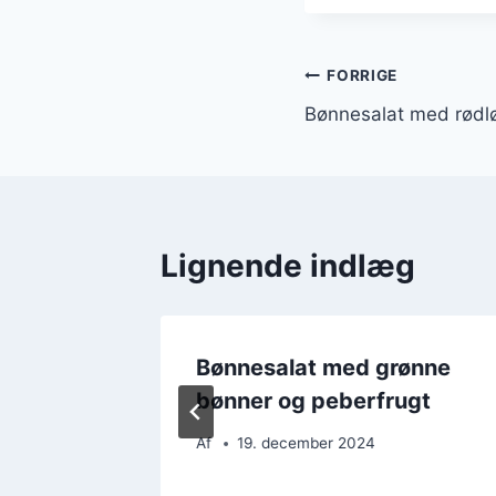
Indlægsnavi
FORRIGE
Bønnesalat med rødlø
Lignende indlæg
ennep
Bønnesalat med grønne
bønner og peberfrugt
Af
19. december 2024