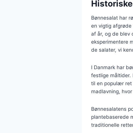
Historisk
Bønnesalat har rø
en vigtig afgrøde
af år, og de blev
eksperimentere med
de salater, vi ken
I Danmark har bøn
festlige måltider
til en populær re
madlavning, hvor
Bønnesalatens pop
plantebaserede må
traditionelle ret