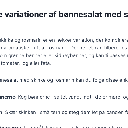
e variationer af bønnesalat med 
kinke og rosmarin er en lækker variation, der kombiner
 aromatiske duft af rosmarin. Denne ret kan tilberedes
som grønne bønner eller kidneybønner, og kan tilpasses
omater, løg eller feta.
nnesalat med skinke og rosmarin kan du følge disse enkl
nnerne
: Kog bønnerne i saltet vand, indtil de er møre,
n
: Skær skinken i små tern og steg dem let på panden 
dienserne
: I en skål, kombiner de kogte bønner, skinke,