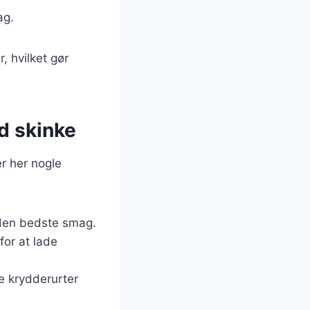
ag.
, hvilket gør
ed skinke
er her nogle
e den bedste smag.
for at lade
re krydderurter