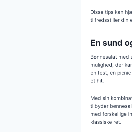
Disse tips kan h
tilfredsstiller di
En sund og
Bønnesalat med s
mulighed, der kan
en fest, en picni
et hit.
Med sin kombinati
tilbyder bønnesal
med forskellige i
klassiske ret.