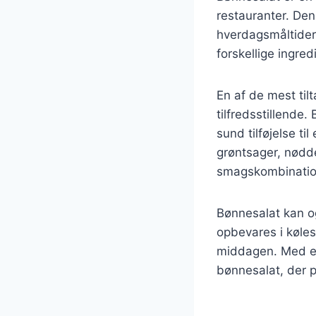
restauranter. Dens
hverdagsmåltider
forskellige ingred
En af de mest ti
tilfredsstillende.
sund tilføjelse t
grøntsager, nødde
smagskombinatio
Bønnesalat kan o
opbevares i kølesk
middagen. Med en 
bønnesalat, der p