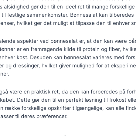
 alsidighed gør den til en ideel ret til mange forskellige
 til festlige sammenkomster. Bønnesalat kan tilberede
ienser, hvilket gør det muligt at tilpasse den til enhver 
ltalende aspekter ved bønnesalat er, at den kan være b
 Bønner er en fremragende kilde til protein og fiber, hvilk
il enhver kost. Desuden kan bønnesalat varieres med fors
r og dressinger, hvilket giver mulighed for at eksperi
ner.
gså være en praktisk ret, da den kan forberedes på for
abet. Dette gør den til en perfekt løsning til frokost elle
række forskellige opskrifter tilgængelige, kan alle find
asser til deres præferencer.