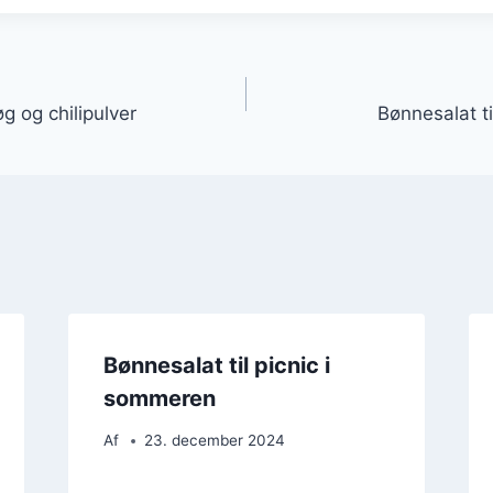
gation
g og chilipulver
Bønnesalat t
Bønnesalat til picnic i
sommeren
Af
23. december 2024