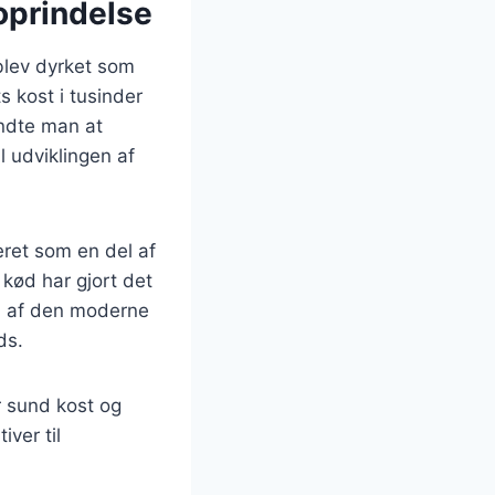
oprindelse
 blev dyrket som
 kost i tusinder
yndte man at
l udviklingen af
eret som en del af
 kød har gjort det
el af den moderne
ds.
r sund kost og
ver til