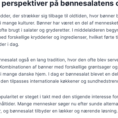
e perspektiver på bønnesalatens 
dder, der strækker sig tilbage til oldtiden, hvor bønner
 i mange kulturer. Bønner har været en del af menneskets
 ofte brugt i salater og gryderetter. I middelalderen beg
 forskellige krydderier og ingredienser, hvilket førte ti
der i dag.
nesalat også en lang tradition, hvor den ofte blev serv
. Kombinationen af bønner med forskellige grøntsager og
t i mange danske hjem. I dag er bønnesalat blevet en d
 den tilpasses internationale køkkener og sundhedstren
ularitet er steget i takt med den stigende interesse fo
ltider. Mange mennesker søger nu efter sunde alternati
ter, og bønnesalat tilbyder en lækker og nærende løsning.