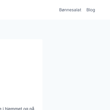
Bønnesalat
Blog
de i hjemmet og på