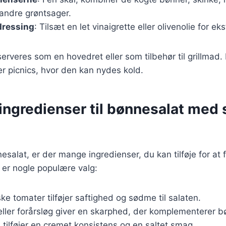
 andre grøntsager.
dressing
: Tilsæt en let vinaigrette eller olivenolie for e
erveres som en hovedret eller som tilbehør til grillmad. D
r picnics, hvor den kan nydes kold.
ingredienser til bønnesalat med 
esalat, er der mange ingredienser, du kan tilføje for a
 er nogle populære valg:
iske tomater tilføjer saftighed og sødme til salaten.
eller forårsløg giver en skarphed, der komplementerer 
a tilføjer en cremet konsistens og en saltet smag.