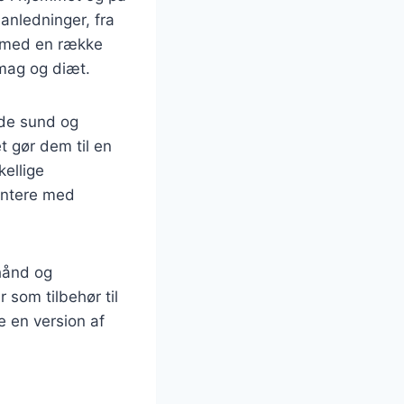
 anledninger, fra
s med en række
smag og diæt.
åde sund og
et gør dem til en
kellige
mentere med
hånd og
r som tilbehør til
e en version af