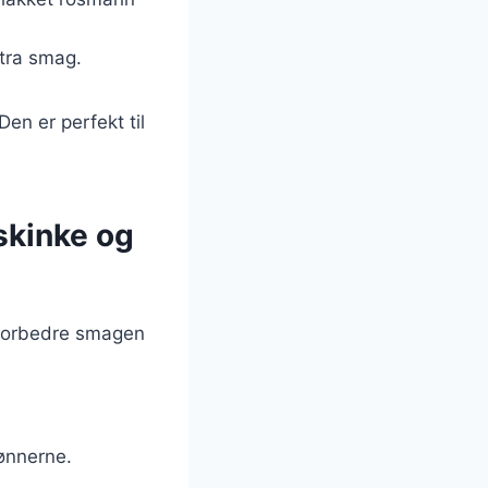
kstra smag.
en er perfekt til
skinke og
t forbedre smagen
bønnerne.