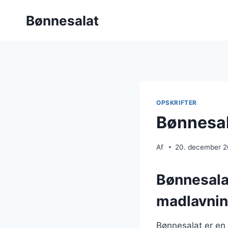
Fortsæt
Bønnesalat
til
indhold
OPSKRIFTER
Bønnesal
Af
20. december 
Bønnesalat
madlavni
Bønnesalat er en 