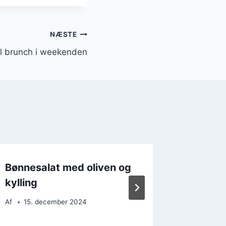
NÆSTE
il brunch i weekenden
Bønnesalat med oliven og
Bønnesal
kylling
somme
Af
15. december 2024
Af
13. 