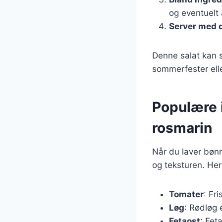
og eventuelt
Server med 
Denne salat kan s
sommerfester elle
Populære 
rosmarin
Når du laver bønn
og teksturen. Her
Tomater
: Fr
Løg
: Rødløg 
Fetaost
: Fet