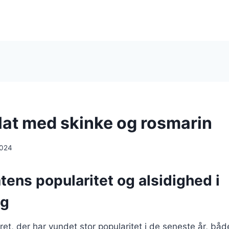
at med skinke og rosmarin
2024
ens popularitet og alsidighed i
ng
ret, der har vundet stor popularitet i de seneste år, bå