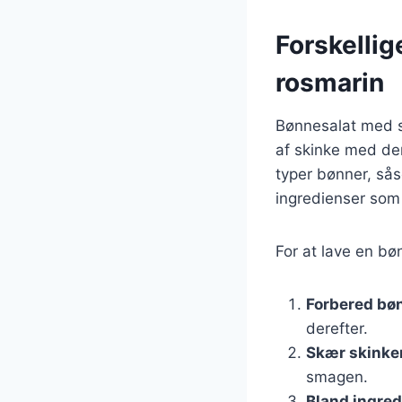
Forskellig
rosmarin
Bønnesalat med s
af skinke med den
typer bønner, så
ingredienser som t
For at lave en bø
Forbered bø
derefter.
Skær skinke
smagen.
Bland ingre