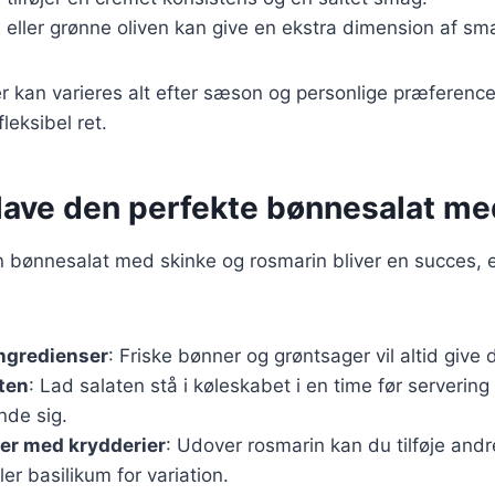
e eller grønne oliven kan give en ekstra dimension af sm
r kan varieres alt efter sæson og personlige præferencer
fleksibel ret.
t lave den perfekte bønnesalat m
din bønnesalat med skinke og rosmarin bliver en succes, 
ingredienser
: Friske bønner og grøntsager vil altid giv
ten
: Lad salaten stå i køleskabet i en time før servering 
de sig.
er med krydderier
: Udover rosmarin kan du tilføje and
ler basilikum for variation.