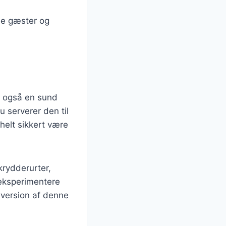
ne gæster og
n også en sund
 serverer den til
helt sikkert være
krydderurter,
 eksperimentere
 version af denne