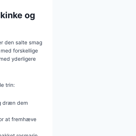
skinke og
er den salte smag
 med forskellige
 med yderligere
e trin:
 og dræn dem
for at fremhæve
 hakket rosmarin