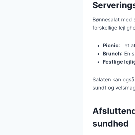
Serverings
Bønnesalat med sø
forskellige lejligh
Picnic
: Let 
Brunch
: En 
Festlige lejl
Salaten kan også
sundt og velsmag
Afslutten
sundhed