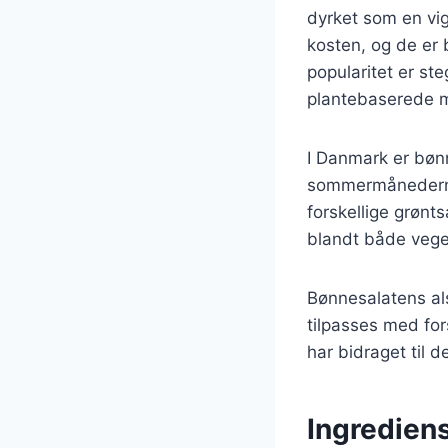
dyrket som en vigt
kosten, og de er b
popularitet er st
plantebaserede m
I Danmark er bønn
sommermånederne,
forskellige grønts
blandt både vege
Bønnesalatens alsi
tilpasses med fors
har bidraget til 
Ingrediens