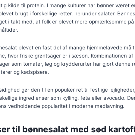
ig kilde til protein. I mange kulturer har bønner været en
levet brugt i forskellige retter, herunder salater. Bønne
eget i takt med, at folk er blevet mere opmærksomme på
åltider.
esalat blevet en fast del af mange hjemmelavede måltid
 hvor friske grøntsager er i sæson. Kombinationen a
ager som tomater, løg og krydderurter har gjort denne ret
tarer og kødspisere.
dighed gør den til en populær ret til festlige lejlighede
kellige ingredienser som kylling, feta eller avocado. Den
dens vedholdende popularitet i moderne madlavning.
er til bønnesalat med sød kartoff