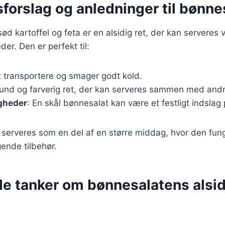
forslag og anledninger til bønne
d kartoffel og feta er en alsidig ret, der kan servere
eder. Den er perfekt til:
at transportere og smager godt kold.
sund og farverig ret, der kan serveres sammen med andr
igheder
: En skål bønnesalat kan være et festligt indslag
 serveres som en del af en større middag, hvor den fun
ende tilbehør.
de tanker om bønnesalatens alsi