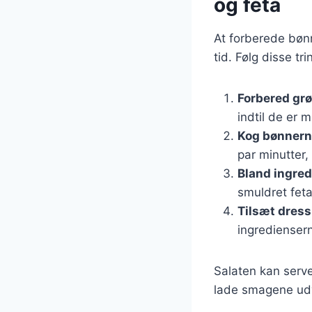
og feta
At forberede bønn
tid. Følg disse tri
Forbered gr
indtil de er m
Kog bønner
par minutter, 
Bland ingre
smuldret feta
Tilsæt dress
ingredienser
Salaten kan serve
lade smagene udv