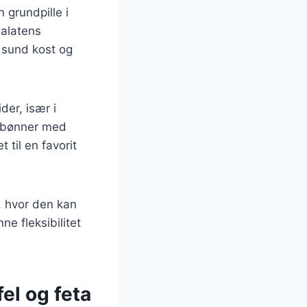
 grundpille i
salatens
 sund kost og
er, især i
f bønner med
 til en favorit
r, hvor den kan
ne fleksibilitet
el og feta