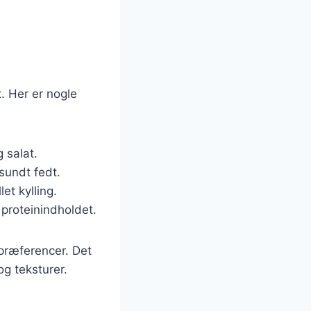
. Her er nogle
g salat.
sundt fedt.
et kylling.
proteinindholdet.
 præferencer. Det
g teksturer.