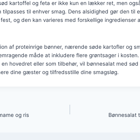
d kartoffel og feta er ikke kun en lækker ret, men ogs
tilpasses til enhver smag. Dens alsidighed gør den til en 
est, og den kan varieres med forskellige ingredienser a
on af proteinrige bønner, nærende søde kartofler og sm
remragende måde at inkludere flere grøntsager i kosten
en hovedret eller som tilbehør, vil bønnesalat med sød 
nere dine gæster og tilfredsstille dine smagsløg.
gation
mame og ris
Bønnesalat t