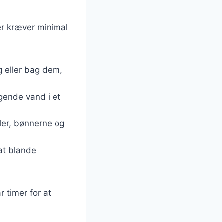
er kræver minimal
g eller bag dem,
ogende vand i et
fler, bønnerne og
 at blande
 timer for at