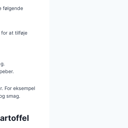
e følgende
r at tilføje
ag.
 peber.
er. For eksempel
 og smag.
artoffel