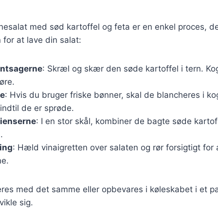
esalat med sød kartoffel og feta er en enkel proces, d
n for at lave din salat:
øntsagerne
: Skræl og skær den søde kartoffel i tern. Ko
øre.
ne
: Hvis du bruger friske bønner, skal de blancheres i k
indtil de er sprøde.
dienserne
: I en stor skål, kombiner de bagte søde karto
.
ing
: Hæld vinaigretten over salaten og rør forsigtigt for
ne.
res med det samme eller opbevares i køleskabet i et par
ikle sig.