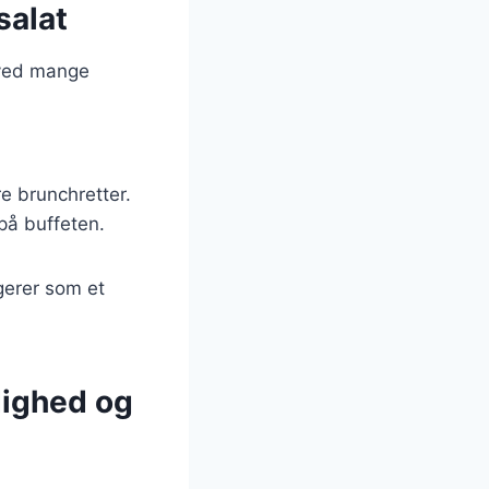
salat
s ved mange
e brunchretter.
 på buffeten.
gerer som et
dighed og