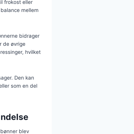
 frokost eller
d balance mellem
bønnerne bidrager
r de øvrige
ressinger, hvilket
tsager. Den kan
 eller som en del
indelse
r bønner blev