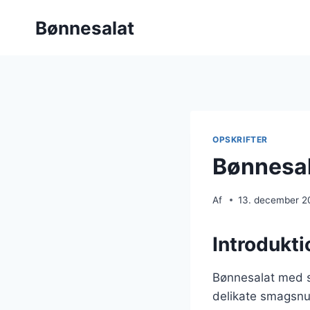
Fortsæt
Bønnesalat
til
indhold
OPSKRIFTER
Bønnesal
Af
13. december 2
Introdukti
Bønnesalat med sø
delikate smagsnua