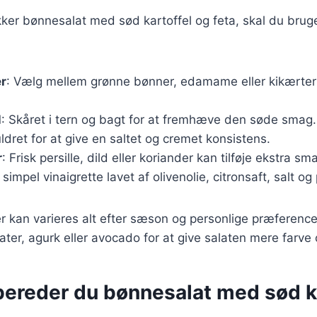
kker bønnesalat med sød kartoffel og feta, skal du brug
er
: Vælg mellem grønne bønner, edamame eller kikærter fo
l
: Skåret i tern og bagt for at fremhæve den søde smag.
ldret for at give en saltet og cremet konsistens.
r
: Frisk persille, dild eller koriander kan tilføje ekstra sm
 simpel vinaigrette lavet af olivenolie, citronsaft, salt og
r kan varieres alt efter sæson og personlige præferenc
mater, agurk eller avocado for at give salaten mere farve
bereder du bønnesalat med sød k