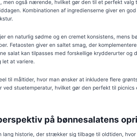
men også nærende, hvilket gør den til et perfekt valg til
 middagen. Kombinationen af ingredienserne giver en go
kstur.
føjer en naturlig sødme og en cremet konsistens, mens 
ber. Fetaosten giver en saltet smag, der komplementere
ne salat kan tilpasses med forskellige krydderurter og d
 let at variere.
eel til måltider, hvor man ønsker at inkludere flere grøn
r ved stuetemperatur, hvilket gør den perfekt til picnics
 perspektiv på bønnesalatens opr
lang historie, der strækker sig tilbage til oldtiden, hvo