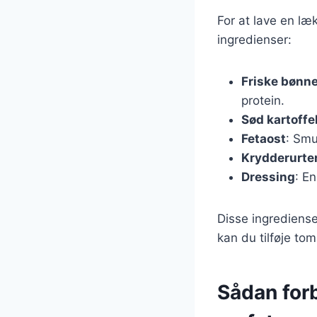
For at lave en læ
ingredienser:
Friske bønn
protein.
Sød kartoffe
Fetaost
: Smu
Krydderurte
Dressing
: En
Disse ingrediense
kan du tilføje to
Sådan for