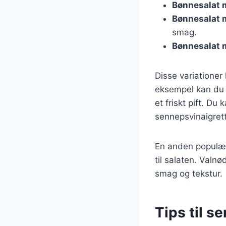
Bønnesalat 
Bønnesalat
smag.
Bønnesalat 
Disse variationer
eksempel kan du ti
et friskt pift. D
sennepsvinaigrett
En anden populær 
til salaten. Valnø
smag og tekstur.
Tips til s