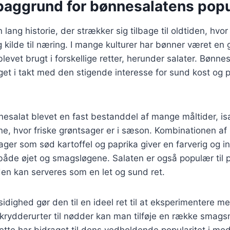
 baggrund for bønnesalatens popu
lang historie, der strækker sig tilbage til oldtiden, hvo
g kilde til næring. I mange kulturer har bønner været en g
levet brugt i forskellige retter, herunder salater. Bønne
eget i takt med den stigende interesse for sund kost og
esalat blevet en fast bestanddel af mange måltider, is
 hvor friske grøntsager er i sæson. Kombinationen a
sager som sød kartoffel og paprika giver en farverig og 
l både øjet og smagsløgene. Salaten er også populær til p
 den kan serveres som en let og sund ret.
idighed gør den til en ideel ret til at eksperimentere me
 krydderurter til nødder kan man tilføje en række smags
Dette har bidraget til dens vedholdende popularitet i m