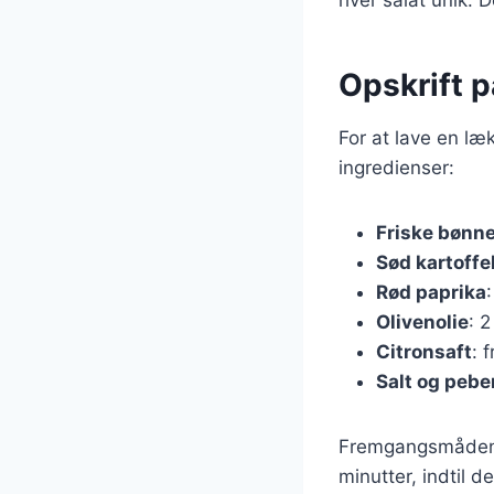
Opskrift p
For at lave en læ
ingredienser:
Friske bønn
Sød kartoffe
Rød paprika
:
Olivenolie
: 2
Citronsaft
: 
Salt og pebe
Fremgangsmåden er
minutter, indtil 