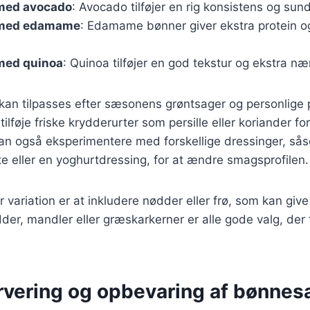
med avocado
: Avocado tilføjer en rig konsistens og sund
 med edamame
: Edamame bønner giver ekstra protein 
med quinoa
: Quinoa tilføjer en god tekstur og ekstra næ
 kan tilpasses efter sæsonens grøntsager og personlige 
lføje friske krydderurter som persille eller koriander for
u kan også eksperimentere med forskellige dressinger, så
e eller en yoghurtdressing, for at ændre smagsprofilen.
variation er at inkludere nødder eller frø, som kan give
dder, mandler eller græskarkerner er alle gode valg, der 
ervering og opbevaring af bønnes