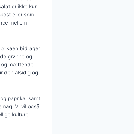
alat er ikke kun
okost eller som
ance mellem
aprikaen bidrager
åde grønne og
und og mættende
r den alsidig og
 og paprika, samt
 smag. Vi vil også
lige kulturer.