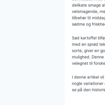
delikate smage af
velsmagende, men 
tilbehør til midd
sødme og friskhed
Sød kartoffel til
med en sprød tek
sorte, giver en go
mulighed. Denne r
velegnet til forsk
I denne artikel v
nogle variationer 
se på den histori