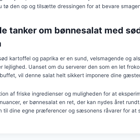
 du tø den op og tilsætte dressingen for at bevare smage
de tanker om bønnesalat med sød
a
d kartoffel og paprika er en sund, velsmagende og alsi
er lejlighed. Uanset om du serverer den som en let frokost
buffet, vil denne salat helt sikkert imponere dine gæster
ion af friske ingredienser og muligheden for at eksper
nuancer, er bønnesalat en ret, der kan nydes året rundt
en til dine egne præferencer og sæsonens råvarer for at