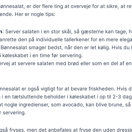
nnesalat, er der flere ting at overveje for at sikre, at r
nde. Her er nogle tips:
n
: Server salaten i en stor skål, så gæsterne kan tage, 
nrette den på individuelle tallerkener for en mere eleg
 Bønnesalat smager bedst, når den er let kølig. Hvis du 
i køleskabet i en time før servering.
ervej at servere salaten med brød eller som en del af e
nesalat er også vigtigt for at bevare friskheden. Hvis d
 en tætsluttende beholder i køleskabet i op til 2-3 da
 nogle ingredienser, som avocado, kan blive brune, så 
r servering.
så fryses, men det anbefales at fryse den uden dressin