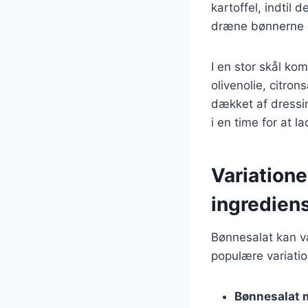
kartoffel, indtil
dræne bønnerne o
I en stor skål ko
olivenolie, citron
dækket af dressi
i en time for at 
Variatione
ingredien
Bønnesalat kan va
populære variatio
Bønnesalat 