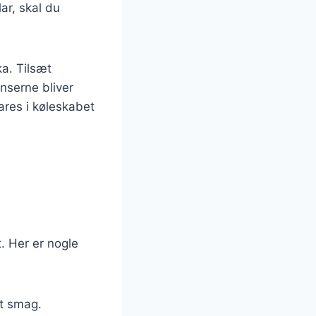
ar, skal du
ka. Tilsæt
enserne bliver
res i køleskabet
. Her er nogle
et smag.