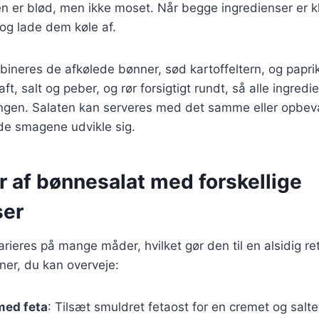
 den er blød, men ikke moset. Når begge ingredienser er kl
g lade dem køle af.
mbineres de afkølede bønner, sød kartoffeltern, og papri
saft, salt og peber, og rør forsigtigt rundt, så alle ingredi
ngen. Salaten kan serveres med det samme eller opbeva
lade smagene udvikle sig.
r af bønnesalat med forskellige
ser
rieres på mange måder, hvilket gør den til en alsidig ret
ner, du kan overveje:
med feta
: Tilsæt smuldret fetaost for en cremet og salt