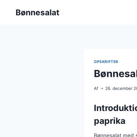
Fortsæt
Bønnesalat
til
indhold
OPSKRIFTER
Bønnesal
Af
26. december 
Introdukti
paprika
Bønnesalat med sø