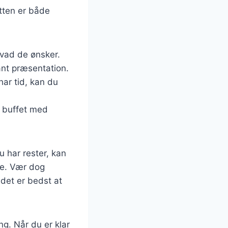
etten er både
hvad de ønsker.
ant præsentation.
har tid, kan du
n buffet med
u har rester, kan
ge. Vær dog
det er bedst at
g. Når du er klar