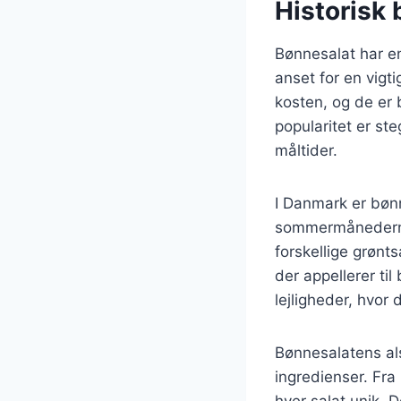
Historisk
Bønnesalat har en 
anset for en vigti
kosten, og de er b
popularitet er st
måltider.
I Danmark er bønn
sommermånederne,
forskellige grønt
der appellerer ti
lejligheder, hvor
Bønnesalatens als
ingredienser. Fra
hver salat unik. 