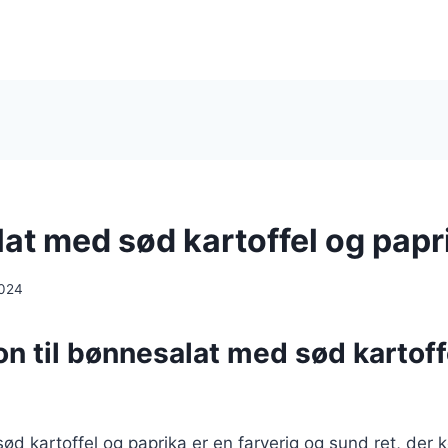
at med sød kartoffel og papr
2024
on til bønnesalat med sød kartoff
d kartoffel og paprika er en farverig og sund ret, der