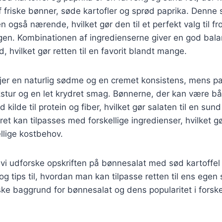
 friske bønner, søde kartofler og sprød paprika. Denne s
også nærende, hvilket gør den til et perfekt valg til fr
agen. Kombinationen af ingredienserne giver en god bal
, hvilket gør retten til en favorit blandt mange.
føjer en naturlig sødme og en cremet konsistens, mens p
stur og en let krydret smag. Bønnerne, der kan være b
d kilde til protein og fiber, hvilket gør salaten til en s
et kan tilpasses med forskellige ingredienser, hvilket gø
ellige kostbehov.
il vi udforske opskriften på bønnesalat med sød kartoffel
og tips til, hvordan man kan tilpasse retten til ens egen
ske baggrund for bønnesalat og dens popularitet i forskel