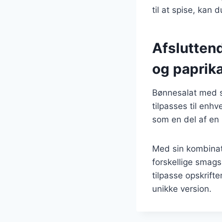
til at spise, kan
Afslutten
og paprik
Bønnesalat med sø
tilpasses til enhv
som en del af en 
Med sin kombinat
forskellige smags
tilpasse opskrift
unikke version.