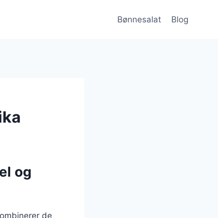
Bønnesalat
Blog
ika
el og
 kombinerer de