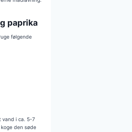
og paprika
bruge følgende
 vand i ca. 5-7
r koge den søde