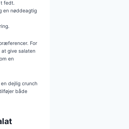
t fedt.
og en nøddeagtig
ring.
præferencer. For
 at give salaten
som en
 en dejlig crunch
tilføjer både
alat