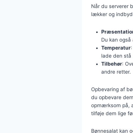
Når du serverer bø
lækker og indbyde
Præsentatio
Du kan også a
Temperatur
:
lade den stå 
Tilbehør
: Ov
andre retter.
Opbevaring af bøn
du opbevare dem i
opmærksom på, at
tilføje dem lige fø
Bønnesalat kan og