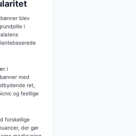
laritet
r bønner blev
rundpille i
salatens
 plantebaserede
ær i
f bønner med
indbydende ret,
icnic og festlige
d forskellige
nuancer, der gør
oderne madlavning.