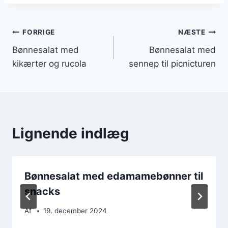
Indlægsnavigation
FORRIGE
NÆSTE
Bønnesalat med
Bønnesalat med
kikærter og rucola
sennep til picnicturen
Lignende indlæg
Bønnesalat med edamamebønner til
snacks
Af
19. december 2024